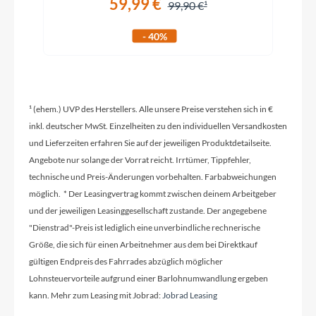
59,99 €
99,90 €
Griffe
- 40%
ACID Hybrid Perform
Ladegerät
Bosch 2A
¹ (ehem.) UVP des Herstellers. Alle unsere Preise verstehen sich in €
inkl. deutscher MwSt. Einzelheiten zu den individuellen Versandkosten
und Lieferzeiten erfahren Sie auf der jeweiligen Produktdetailseite.
Schaltwerk
Angebote nur solange der Vorrat reicht. Irrtümer, Tippfehler,
technische und Preis-Änderungen vorbehalten. Farbabweichungen
Shimano XT RD-M8100-SGS, ShadowPlus, 12-
Speed
möglich. * Der Leasingvertrag kommt zwischen deinem Arbeitgeber
und der jeweiligen Leasinggesellschaft zustande. Der angegebene
"Dienstrad"-Preis ist lediglich eine unverbindliche rechnerische
Rahmenmaterial
Größe, die sich für einen Arbeitnehmer aus dem bei Direktkauf
Aluminum Superlite
gültigen Endpreis des Fahrrades abzüglich möglicher
Lohnsteuervorteile aufgrund einer Barlohnumwandlung ergeben
kann. Mehr zum Leasing mit Jobrad:
Jobrad Leasing
Kurbelgarnitur