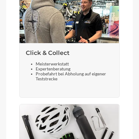
Size Split: 27.5: S // 29: M, L, XL
Schalthebel
Shimano Deore SL-M6100-IR, Direct Attach,
Rapidfire-Plus
Click & Collect
Bremshebel
Meisterwerkstatt
Shimano
Expertenberatung
Probefahrt bei Abholung auf eigener
Teststrecke
Steuersatz
ACROS AZF-1034, ICR (Integrated Cable
Routing), Top Zero-Stack 1 1/2" (ZS 56mm),
Bottom Zero-Stack 1 1/2" (ZS 56mm), X-Connect
Interface