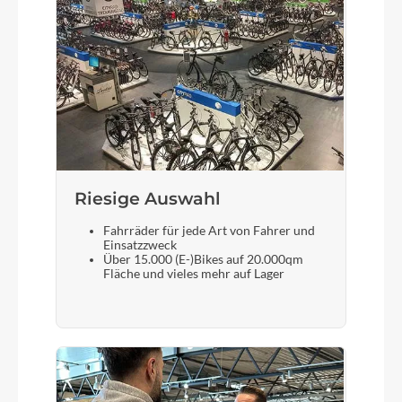
Motor
Bosch Drive Unit Performance Line CX max.
100Nm (BDU38)
Kette
KMC e12
Riesige Auswahl
Gewicht
Fahrräder für jede Art von Fahrer und
26,8 kg
Einsatzzweck
Über 15.000 (E-)Bikes auf 20.000qm
Fläche und vieles mehr auf Lager
Akku
Bosch PowerTube 800
Laufradgröße