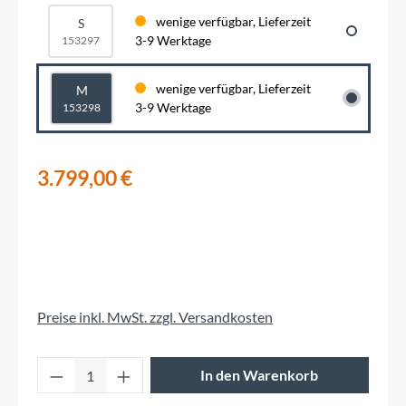
wenige verfügbar, Lieferzeit
S
3-9 Werktage
153297
wenige verfügbar, Lieferzeit
M
3-9 Werktage
153298
3.799,00 €
Preise inkl. MwSt. zzgl. Versandkosten
Produkt Anzahl: Gib den gewünschten Wert 
In den Warenkorb