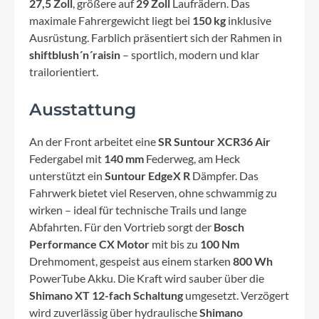
27,5 Zoll
, größere auf
29 Zoll
Laufrädern. Das
maximale Fahrergewicht liegt bei
150 kg
inklusive
Ausrüstung. Farblich präsentiert sich der Rahmen in
shiftblush´n´raisin
– sportlich, modern und klar
trailorientiert.
Ausstattung
An der Front arbeitet eine
SR Suntour XCR36 Air
Federgabel mit
140 mm
Federweg, am Heck
unterstützt ein
Suntour EdgeX R
Dämpfer. Das
Fahrwerk bietet viel Reserven, ohne schwammig zu
wirken – ideal für technische Trails und lange
Abfahrten. Für den Vortrieb sorgt der
Bosch
Performance CX Motor
mit bis zu
100 Nm
Drehmoment, gespeist aus einem starken
800 Wh
PowerTube Akku. Die Kraft wird sauber über die
Shimano XT 12-fach Schaltung
umgesetzt. Verzögert
wird zuverlässig über hydraulische
Shimano