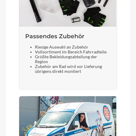
Sattel
ACID Venec EMTB Plus 145
Gabel
Passendes Zubehör
SR Suntour XCR36 2CR Air, Tapered, 15x110mm,
140mm
Riesige Auswahl an Zubehör
Vollsortiment im Bereich Fahrradteile
Größte Bekleidungsabteilung der
Display
Region
Zubehör am Rad wird vor Lieferung
Bosch Purion 200 with Integrated Display
übrigens direkt montiert
Sattelstütze
CUBE Dropper Post, Handlebar Lever, Internal
Cable Routing, 31.6mm