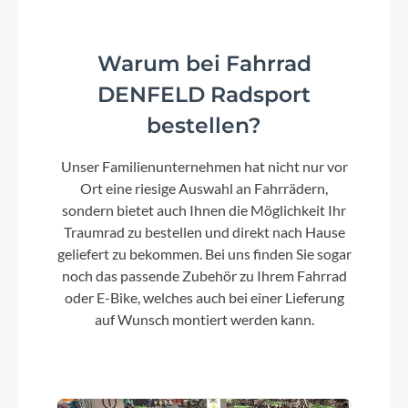
ACID MTB Hybrid Pro, 27.5: 36T // 29: 34T
Warum bei Fahrrad
Kassette
DENFELD Radsport
Shimano Deore CS-M6100, 10-51T
bestellen?
Lenker
Unser Familienunternehmen hat nicht nur vor
Ort eine riesige Auswahl an Fahrrädern,
CUBE Rise Trail Bar 35
sondern bietet auch Ihnen die Möglichkeit Ihr
Traumrad zu bestellen und direkt nach Hause
Farbe
geliefert zu bekommen. Bei uns finden Sie sogar
shiftblush´n´raisin
noch das passende Zubehör zu Ihrem Fahrrad
oder E-Bike, welches auch bei einer Lieferung
auf Wunsch montiert werden kann.
Dämpfer
SR Suntour EdgeX R 205x60mm (27.5:
185x55mm), Rebound Adjust, Trunnion Mount