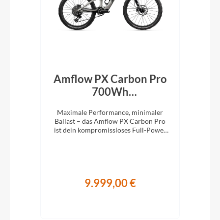
id
Amflow PX Carbon Pro
Bu
n
700Wh
7
Mondstein‑Grau 2027
Spaß
Maximale Performance, minimaler
Mit 
ger
Ballast – das Amflow PX Carbon Pro
Lei
ist dein kompromissloses Full-Power
m
E-MTB für richtig Tempo im Gelände.
9.999,00 €