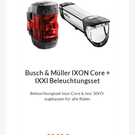
Top: 54mm Trunnion Mount, Bottom: 22.2x8mm
Pedale
ACID PP MTB
Vorbau
CUBE Performance Stem E-MTB 35, FPI-Link
Busch & Müller IXON Core +
IXXI Beleuchtungsset
Rahmentyp
Beleuchtungsset Ixon Core & Ixxi. StVO-
D
Full-Suspension
zugelassen für alle Räder.
m
Modelljahr
2026