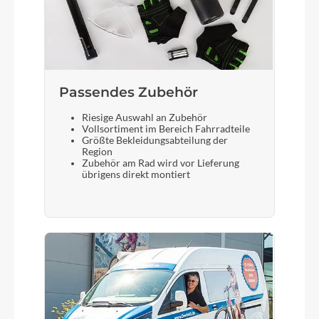
BULLS Lytro 34 Air LOR, 1.8 Steerer, Boost 120
mm
Display
Passendes Zubehör
Bosch LED Remote
Riesige Auswahl an Zubehör
Vollsortiment im Bereich Fahrradteile
Sattelstütze
Größte Bekleidungsabteilung der
Region
LIMOTEC Alpha 1, 34,9 / S: 100 mm, M: 125 mm,
Zubehör am Rad wird vor Lieferung
übrigens direkt montiert
L/XL: 150 mm