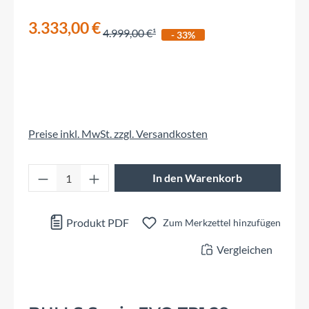
3.333,00 €
4.999,00 €
- 33%
Preise inkl. MwSt. zzgl. Versandkosten
Produkt Anzahl: Gib den gewünschten Wert 
In den Warenkorb
Produkt PDF
Zum Merkzettel hinzufügen
Vergleichen