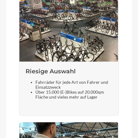
Rücklicht
MonkeyLink Twinlight
Vorderrad Nabe
SHIMANO HB-MT400-B Center Lock
Riesige Auswahl
Gewicht
21,95kg (ohne Akku)
Fahrräder für jede Art von Fahrer und
Einsatzzweck
Über 15.000 (E-)Bikes auf 20.000qm
Scheinwerfer
Fläche und vieles mehr auf Lager
MonkeyLink Connect
Akku
750 Wh