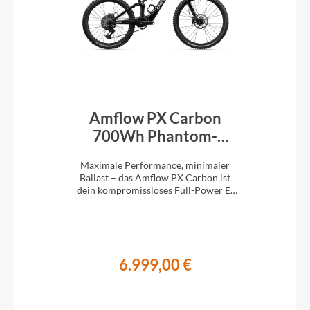
rid
Amflow PX Carbon
Am
een
700Wh Phantom-
Schwarz 2027
M
die
Maximale Performance, minimaler
Ma
1x12
Ballast – das Amflow PX Carbon ist
Bal
stem
dein kompromissloses Full-Power E-
ist
MTB für richtig Tempo im Gelände.
E-M
6.999,00 €
€