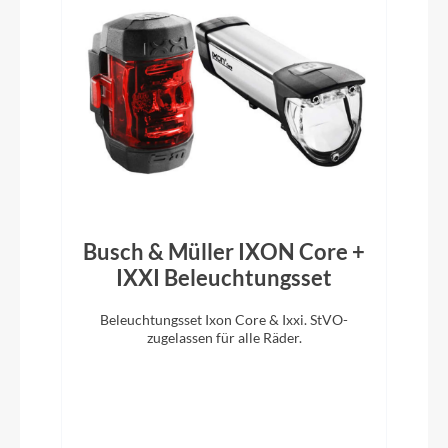
Modelljahr
2024
Hinterrad Nabe
SHIMANO FH-MT400-B Center Lock
Griffe
Comfort sport
Busch & Müller IXON Core +
IXXI Beleuchtungsset
Ladegerät
Beleuchtungsset Ixon Core & Ixxi. StVO-
D
zugelassen für alle Räder.
m
Bosch Standard Ladegerät 4A
Schaltwerk
SHIMANO Deore RD-M5120 shadow+