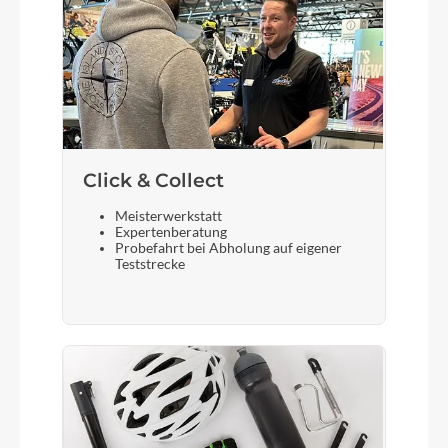
Schalthebel
SHIMANO Deore SL-M4100 mit I-Spec EV
Bremshebel
Click & Collect
TRP Slate
Meisterwerkstatt
Expertenberatung
Steuersatz
Probefahrt bei Abholung auf eigener
Teststrecke
acros AZX-262 310.52.570R1
Sattel
prologo Proxim 400 wide
Gabel