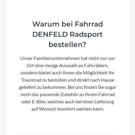
Sport-SL CCS
Warum bei Fahrrad
Farbe
DENFELD Radsport
pro blue
bestellen?
Dämpfer
Unser Familienunternehmen hat nicht nur vor
SR SUNTOUR Edge Plus R 120 mm
Ort eine riesige Auswahl an Fahrrädern,
sondern bietet auch Ihnen die Möglichkeit Ihr
Traumrad zu bestellen und direkt nach Hause
Motor
geliefert zu bekommen. Bei uns finden Sie sogar
Bosch Performance Line CX (Smart System)
noch das passende Zubehör zu Ihrem Fahrrad
25/85Nm
oder E-Bike, welches auch bei einer Lieferung
auf Wunsch montiert werden kann.
Kette
SHIMANO CN-HG54-10, 10-SPD