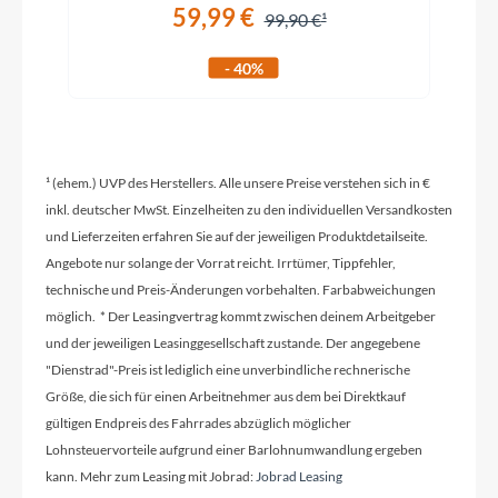
59,99 €
99,90 €
Rahmenmaterial
- 40%
Aluminium
Größen Optionen des Herstellers
¹ (ehem.) UVP des Herstellers. Alle unsere Preise verstehen sich in €
29 Zoll
inkl. deutscher MwSt. Einzelheiten zu den individuellen Versandkosten
und Lieferzeiten erfahren Sie auf der jeweiligen Produktdetailseite.
Angebote nur solange der Vorrat reicht. Irrtümer, Tippfehler,
Kurbelgarnitur
technische und Preis-Änderungen vorbehalten. Farbabweichungen
BULLS
möglich. * Der Leasingvertrag kommt zwischen deinem Arbeitgeber
und der jeweiligen Leasinggesellschaft zustande. Der angegebene
"Dienstrad"-Preis ist lediglich eine unverbindliche rechnerische
Kassette
Größe, die sich für einen Arbeitnehmer aus dem bei Direktkauf
SHIMANO Deore 10-fach, 11-46T
gültigen Endpreis des Fahrrades abzüglich möglicher
Lohnsteuervorteile aufgrund einer Barlohnumwandlung ergeben
Lenker
kann. Mehr zum Leasing mit Jobrad:
Jobrad Leasing