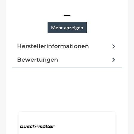
Mehr anzeigen
Reifen
SCHWALBE Smart Sam K-Guard 57-622
Herstellerinformationen
Pedale
Bewertungen
ZECURE MTB Pedale
Vorbau
MTBi-Sport, CCS Slot Mount ready
Produktgalerie überspringen
Rahmentyp
Fully