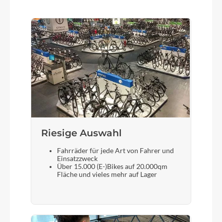
Motor
Bosch Drive Unit Performance SX (55Nm) Cruise
(250 Watt), Smart System
Kette
Shimano CN-M9100
Gewicht
16,2 kg
Riesige Auswahl
Fahrräder für jede Art von Fahrer und
Einsatzzweck
Akku
Über 15.000 (E-)Bikes auf 20.000qm
Fläche und vieles mehr auf Lager
Bosch CompactTube 400
Laufradgröße