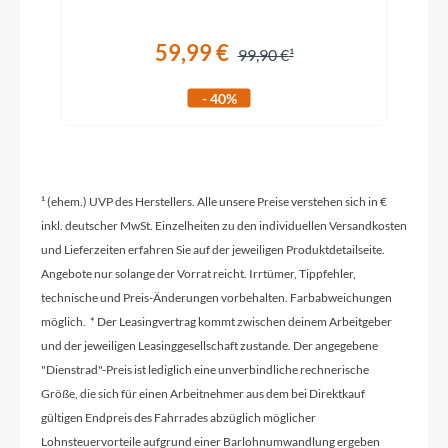
Griffe
59,99 €
99,90 €
ACID Disrupt, Soft Compound
- 40%
Ladegerät
Bosch 4A
¹ (ehem.) UVP des Herstellers. Alle unsere Preise verstehen sich in €
Schaltwerk
inkl. deutscher MwSt. Einzelheiten zu den individuellen Versandkosten
Shimano XTR RD-M9100-SGS, ShadowPlus, 12-
und Lieferzeiten erfahren Sie auf der jeweiligen Produktdetailseite.
Speed
Angebote nur solange der Vorrat reicht. Irrtümer, Tippfehler,
technische und Preis-Änderungen vorbehalten. Farbabweichungen
möglich. * Der Leasingvertrag kommt zwischen deinem Arbeitgeber
Rahmenmaterial
und der jeweiligen Leasinggesellschaft zustande. Der angegebene
Carbon
"Dienstrad"-Preis ist lediglich eine unverbindliche rechnerische
Größe, die sich für einen Arbeitnehmer aus dem bei Direktkauf
gültigen Endpreis des Fahrrades abzüglich möglicher
Größen Optionen des Herstellers
Lohnsteuervorteile aufgrund einer Barlohnumwandlung ergeben