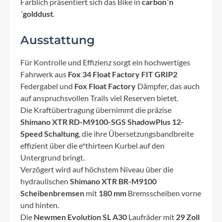
Farblich präsentiert sich das Bike in
carbon´n
´golddust
.
Ausstattung
Für Kontrolle und Effizienz sorgt ein hochwertiges
Fahrwerk aus
Fox 34 Float Factory FIT GRIP2
Federgabel und
Fox Float Factory
Dämpfer, das auch
auf anspruchsvollen Trails viel Reserven bietet.
Die Kraftübertragung übernimmt die präzise
Shimano XTR RD-M9100-SGS ShadowPlus 12-
Speed Schaltung
, die ihre Übersetzungsbandbreite
effizient über die e*thirteen Kurbel auf den
Untergrund bringt.
Verzögert wird auf höchstem Niveau über die
hydraulischen
Shimano XTR BR-M9100
Scheibenbremsen
mit
180 mm
Bremsscheiben vorne
und hinten.
Die
Newmen Evolution SL A30
Laufräder mit
29 Zoll