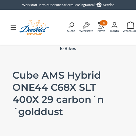
Werkstatt-Termin
Über uns
Karierre
Leasing
Kontakt
Service
alt springen
8
Suche
Werkstatt
News
Konto
Warenko
E-Bikes
Cube AMS Hybrid
ONE44 C68X SLT
400X 29 carbon´n
´golddust