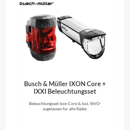
CUBE Stereo Carbon Cockpit System
Rahmentyp
Full-Suspension
Modelljahr
2025
Hinterreifen
Busch & Müller IXON Core +
Maxxis Rekon Race, EXO, Tubeless Ready, 2.4 WT
IXXI Beleuchtungsset
Beleuchtungsset Ixon Core & Ixxi. StVO-
D
zugelassen für alle Räder.
m
Sattelklemme
CUBE Screwlock, 349mm