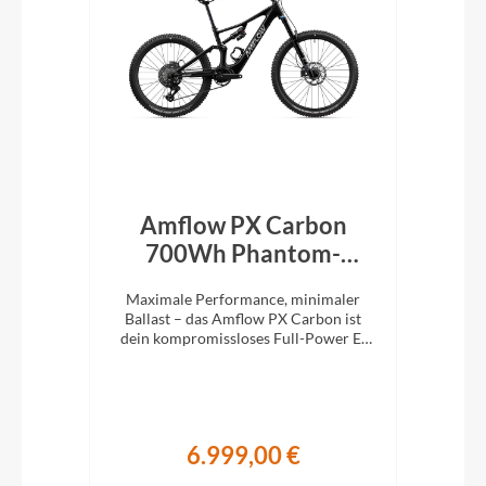
rid
Amflow PX Carbon
Am
een
700Wh Phantom-
Schwarz 2027
M
die
Maximale Performance, minimaler
Ma
1x12
Ballast – das Amflow PX Carbon ist
Bal
stem
dein kompromissloses Full-Power E-
ist
MTB für richtig Tempo im Gelände.
E-M
6.999,00 €
€