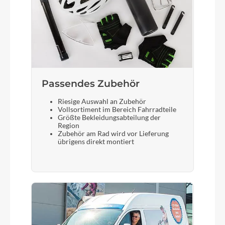
Natural Fit Nuance SLT Carbon
Gabel
Fox 34 Float Factory FIT GRIP2, Tapered,
15x110mm, 140mm, Kashima Coated
Passendes Zubehör
Display
Riesige Auswahl an Zubehör
Bosch System Control, incl Mini Remote
Vollsortiment im Bereich Fahrradteile
Größte Bekleidungsabteilung der
Region
Zubehör am Rad wird vor Lieferung
übrigens direkt montiert
Vorderreifen
Maxxis Rekon Maxxterra/EXO, Tubeless Ready,
2.4 WT
Sattelstütze
Fox Transfer SL Factory, 316mm, Kashima