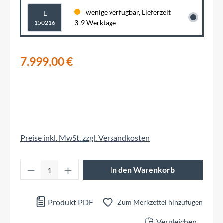
wenige verfügbar, Lieferzeit
L
3-9 Werktage
150216
7.999,00 €
Preise inkl. MwSt. zzgl. Versandkosten
Produkt Anzahl: Gib den gewünschten Wert 
In den Warenkorb
Produkt PDF
Zum Merkzettel hinzufügen
Vergleichen