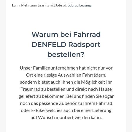
S, M, L, XL
kann. Mehr zum Leasing mit Jobrad:
Jobrad Leasing
Kurbelgarnitur
e*thirteen e*spec Race Carbon Crank, 32T
Warum bei Fahrrad
DENFELD Radsport
Kassette
bestellen?
Shimano XTR CS-M9101-12, 10-51T
Unser Familienunternehmen hat nicht nur vor
Ort eine riesige Auswahl an Fahrrädern,
Farbe
sondern bietet auch Ihnen die Möglichkeit Ihr
carbon´n´golddust
Traumrad zu bestellen und direkt nach Hause
geliefert zu bekommen. Bei uns finden Sie sogar
noch das passende Zubehör zu Ihrem Fahrrad
Dämpfer
oder E-Bike, welches auch bei einer Lieferung
Fox Float Factory, 210x55mm, Adjustable LSC w
auf Wunsch montiert werden kann.
2-Pos Lever, Kashima Coated