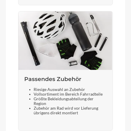
Gabel
Fox 34 Float AWL, 2-Position Sweep-Adjust RAIL
Damper, Tapered, 15x110mm, E-Bike Optimized,
120mm (27.5: 100mm)
Display
Bosch Kiox 500, Bosch LED Remote
Sattelstütze
Passendes Zubehör
CUBE Dropper Post, Handlebar Lever, Internal
Cable Routing, 31.6mm
Riesige Auswahl an Zubehör
Vollsortiment im Bereich Fahrradteile
Größte Bekleidungsabteilung der
Region
Zubehör am Rad wird vor Lieferung
übrigens direkt montiert