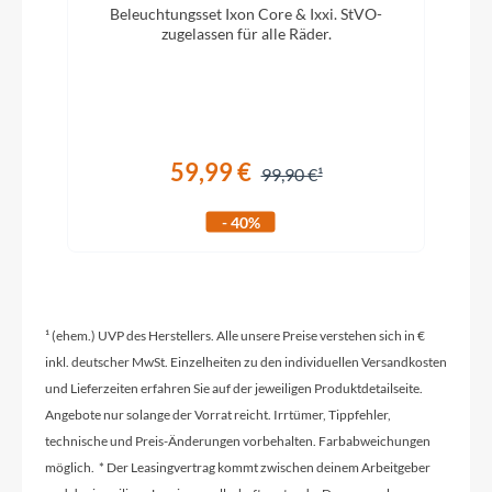
Beleuchtungsset Ixon Core & Ixxi. StVO-
D
2026
zugelassen für alle Räder.
m
Griffe
ACID Hybrid Perform
59,99 €
99,90 €
Ladegerät
- 40%
Bosch 4A
Schaltwerk
Shimano XT RD-M8100-SGS, ShadowPlus, 12-
¹ (ehem.) UVP des Herstellers. Alle unsere Preise verstehen sich in €
Speed
inkl. deutscher MwSt. Einzelheiten zu den individuellen Versandkosten
und Lieferzeiten erfahren Sie auf der jeweiligen Produktdetailseite.
Angebote nur solange der Vorrat reicht. Irrtümer, Tippfehler,
Rahmenmaterial
technische und Preis-Änderungen vorbehalten. Farbabweichungen
Aluminium Superlite
möglich. * Der Leasingvertrag kommt zwischen deinem Arbeitgeber