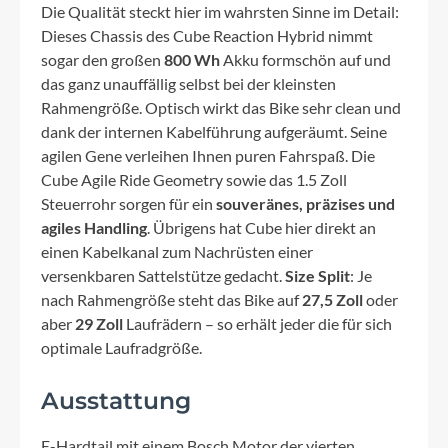
Die Qualität steckt hier im wahrsten Sinne im Detail:
Dieses Chassis des Cube Reaction Hybrid nimmt
sogar den großen
800 Wh
Akku formschön auf und
das ganz unauffällig selbst bei der kleinsten
Rahmengröße. Optisch wirkt das Bike sehr clean und
dank der internen Kabelführung aufgeräumt. Seine
agilen Gene verleihen Ihnen puren Fahrspaß. Die
Cube Agile Ride Geometry sowie das 1.5 Zoll
Steuerrohr sorgen für ein
souveränes, präzises und
agiles Handling
. Übrigens hat Cube hier direkt an
einen Kabelkanal zum Nachrüsten einer
versenkbaren Sattelstütze gedacht.
Size Split
: Je
nach Rahmengröße steht das Bike auf
27,5 Zoll
oder
aber
29 Zoll
Laufrädern – so erhält jeder die für sich
optimale Laufradgröße.
Ausstattung
E-Hardtail mit einem Bosch Motor der vierten