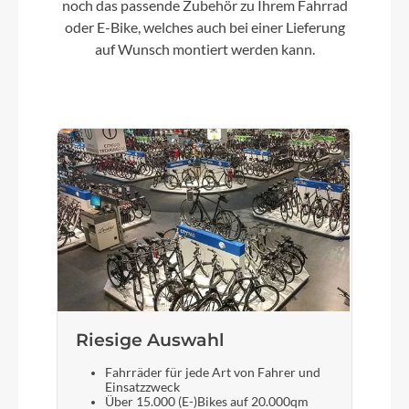
noch das passende Zubehör zu Ihrem Fahrrad
100Nm (BDU38)
oder E-Bike, welches auch bei einer Lieferung
auf Wunsch montiert werden kann.
Kette
KMC e12
Gewicht
24,3 kg
Akku
Bosch PowerTube 800
Laufradgröße
Riesige Auswahl
Size Split: 27.5: S // 29: M, L, XL
Fahrräder für jede Art von Fahrer und
Einsatzzweck
Über 15.000 (E-)Bikes auf 20.000qm