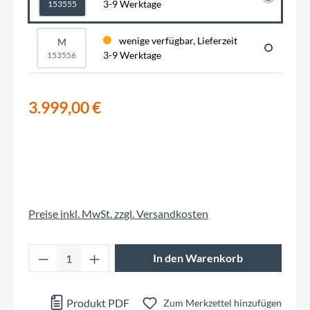
3-9 Werktage
153555
wenige verfügbar, Lieferzeit
M
3-9 Werktage
153556
3.999,00 €
Preise inkl. MwSt. zzgl. Versandkosten
Produkt Anzahl: Gib den gewünschten Wert 
In den Warenkorb
Produkt PDF
Zum Merkzettel hinzufügen