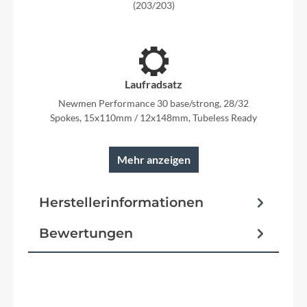
(203/203)
Laufradsatz
Newmen Performance 30 base/strong, 28/32
Spokes, 15x110mm / 12x148mm, Tubeless Ready
Mehr anzeigen
Rahmen
Herstellerinformationen
Aluminium Superlite, Gravity Casting
Technology, Agile Ride Geometry, Boost148, Full-
Bewertungen
Suspension Integrated Battery, Advanced Internal
Cable Routing, 1.5 Headtube,
Kickstand/Fender/Carrier Mounting Points