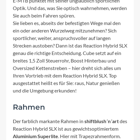
E-MTB punktet mit seiner unglaublich sportlichen
Optik. Und das, was Sie optisch wahrnehmen, werden
Sie auch beim Fahren spüren.
Sie lieben es, abseits der befestigten Wege mal den
ein oder anderen Wurzelweg mitzunehmen? Sich
sportlicher, weiter, anspruchsvoller auf langen
Strecken austoben? Dann ist das Reaction Hybrid SLX
genau die richtige Entscheidung. Cube setzt auf ein
breites 1,5 Zoll Steuerrohr, Boost Hinterbau und
Oversized Kettenstreben – hier dreht sich alles um
Ihren Vortrieb mit dem Reaction Hybrid SLX. Top
ausgestattet heißt es für Sie: raus, Natur genießen
und die Umgebung erkunden!
Rahmen
Der farblich markante Rahmen in
shiftblush´n´art
des
Reaction Hybrid SLX ist aus gewichtsoptimiertem
Aluminium Superlite
. Hier mit Trapezrahmenform.