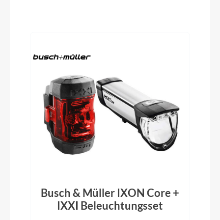
Produktgalerie überspringen
Reifen
Schwalbe Smart Sam, Performance, Kevlar, 2.6
Pedale
ACID PP Trekking
Vorbau
CUBE Performance Stem E-MTB 35, FPI-Link
Rahmentyp
Hardtail
Busch & Müller IXON Core +
IXXI Beleuchtungsset
Modelljahr