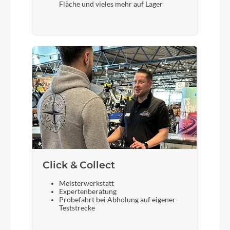
Fläche und vieles mehr auf Lager
Schalthebel
Shimano XT SL-M8100-IR, 12-Speed
Bremshebel
Shimano XT
Steuersatz
ACROS AZF-1034, ICR (Integrated Cable
Routing), Top Zero-Stack 1 1/2" (ZS 56mm),
Bottom Zero-Stack 1 1/2" (ZS 56mm), X-Connect
Interface
Click & Collect
Sattel
Meisterwerkstatt
Expertenberatung
ACID Sequence 160
Probefahrt bei Abholung auf eigener
Teststrecke