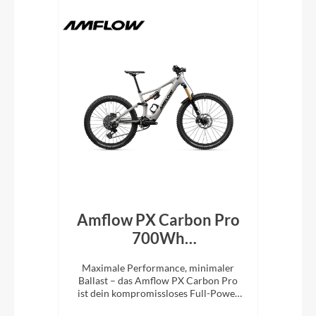
id
Amflow PX Carbon Pro
Bu
n
700Wh
7
Mondstein‑Grau 2027
Spaß
Maximale Performance, minimaler
Mit 
ger
Ballast – das Amflow PX Carbon Pro
Lei
ist dein kompromissloses Full-Power
m
E-MTB für richtig Tempo im Gelände.