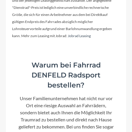
und der jeweiligen Leasinggesellschaft zustande. Der angegebene
"Dienstrad"-Preis ist lediglich eine unverbindliche rechnerische
Kurbelgarnitur
Größe, die sich für einen Arbeitnehmer aus dem bei Direktkauf
ACID MTB Hybrid Pro, 38T
gültigen Endpreis des Fahrrades abzüglich möglicher
Lohnsteuervorteile aufgrund einer Barlohnumwandlung ergeben
kann. Mehr zum Leasing mit Jobrad:
Jobrad Leasing
Kassette
Shimano XT CS-M8100, 10-51T
Warum bei Fahrrad
Lenker
DENFELD Radsport
CUBE Rise Trail Bar 35
bestellen?
Farbe
Unser Familienunternehmen hat nicht nur vor
Ort eine riesige Auswahl an Fahrrädern,
shiftblush´n´art
sondern bietet auch Ihnen die Möglichkeit Ihr
Traumrad zu bestellen und direkt nach Hause
Motor
geliefert zu bekommen. Bei uns finden Sie sogar
Bosch Drive Unit Performance Line CX max.