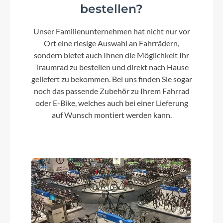
bestellen?
Lenker
Race Face ERA 35
Unser Familienunternehmen hat nicht nur vor
Ort eine riesige Auswahl an Fahrrädern,
sondern bietet auch Ihnen die Möglichkeit Ihr
Farbe
Traumrad zu bestellen und direkt nach Hause
reedbeigegrit´n´orange
geliefert zu bekommen. Bei uns finden Sie sogar
noch das passende Zubehör zu Ihrem Fahrrad
oder E-Bike, welches auch bei einer Lieferung
Dämpfer
auf Wunsch montiert werden kann.
Fox Float X2 Factory, 230x65mm, Adjustable
HSC/LSC/HSR/LSR w/ 2-Pos. Lever
Motor
Bosch Drive Unit Performance Line CX-R 100Nm
(BDU38)
Kette