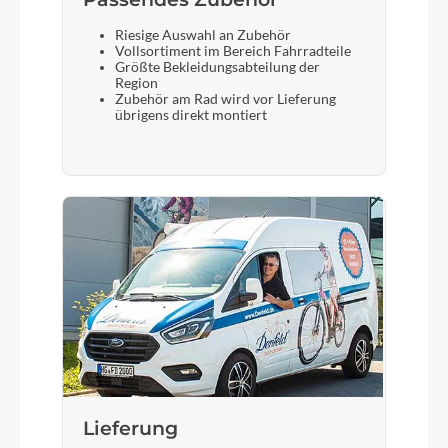
Riesige Auswahl an Zubehör
Display
Vollsortiment im Bereich Fahrradteile
Bosch Kiox 400C, Bosch Mini Remote
Größte Bekleidungsabteilung der
Region
Zubehör am Rad wird vor Lieferung
übrigens direkt montiert
Vorderreifen
Conti Argotal, Enduro Super Soft, Tubeless Ready,
2.4
Sattelstütze
Fox Transfer Factory 31.6mm, Kashima Coated
Lieferung