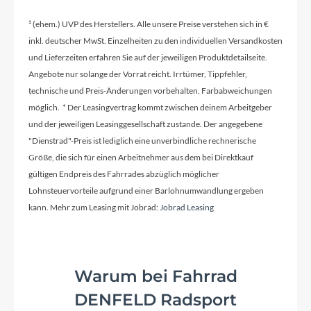
Bosch 4A
¹ (ehem.) UVP des Herstellers. Alle unsere Preise verstehen sich in €
inkl. deutscher MwSt. Einzelheiten zu den individuellen Versandkosten
Schaltwerk
und Lieferzeiten erfahren Sie auf der jeweiligen Produktdetailseite.
Sram XX Eagle AXS™ Transmission, 12-Speed,
Angebote nur solange der Vorrat reicht. Irrtümer, Tippfehler,
Electronic Shifting System
technische und Preis-Änderungen vorbehalten. Farbabweichungen
möglich. * Der Leasingvertrag kommt zwischen deinem Arbeitgeber
und der jeweiligen Leasinggesellschaft zustande. Der angegebene
Rahmenmaterial
"Dienstrad"-Preis ist lediglich eine unverbindliche rechnerische
Carbon
Größe, die sich für einen Arbeitnehmer aus dem bei Direktkauf
gültigen Endpreis des Fahrrades abzüglich möglicher
Lohnsteuervorteile aufgrund einer Barlohnumwandlung ergeben
Kurbelgarnitur
kann. Mehr zum Leasing mit Jobrad:
Jobrad Leasing
Race Face ERA E-MTB, 36T
Kassette
Warum bei Fahrrad
Sram XS-1297, 10-52T
DENFELD Radsport