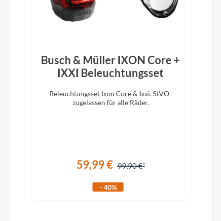
Rahmentyp
Full-Suspension
Modelljahr
Busch & Müller IXON Core +
2026
IXXI Beleuchtungsset
Beleuchtungsset Ixon Core & Ixxi. StVO-
D
zugelassen für alle Räder.
m
Hinterreifen
Conti Kryptotal Rear, Downhill Soft, Tubeless
Ready, 2.4
59,99 €
Griffe
99,90 €
ACID Disrupt, Soft Compound
- 40%
Ladegerät