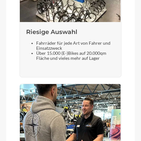
Sram XX Eagle Transmission
Gewicht
Riesige Auswahl
21,7 kg
Fahrräder für jede Art von Fahrer und
Einsatzzweck
Über 15.000 (E-)Bikes auf 20.000qm
Fläche und vieles mehr auf Lager
Akku
Bosch PowerTube 600
Laufradgröße
29 Zoll
Schalthebel
Sram AXS™ Pod Ultimate Controller