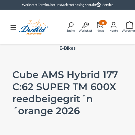
Werkstatt-Termin
Über uns
Karierre
Leasing
Kontakt
Service
alt springen
8
Suche
Werkstatt
News
Konto
Warenko
E-Bikes
Cube AMS Hybrid 177
C:62 SUPER TM 600X
reedbeigegrit´n
´orange 2026