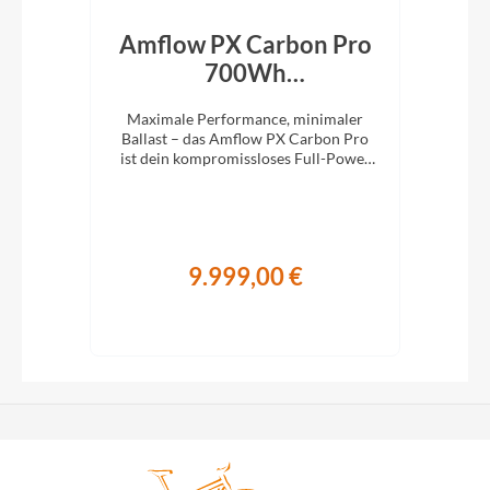
id
Amflow PX Carbon Pro
Bu
n
700Wh
7
Mondstein‑Grau 2027
Spaß
Maximale Performance, minimaler
Mit 
ger
Ballast – das Amflow PX Carbon Pro
Lei
ist dein kompromissloses Full-Power
m
E-MTB für richtig Tempo im Gelände.
9.999,00 €