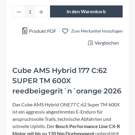
Produkt Anzahl: Gib den gewünschten Wert 
In den Warenkorb
Produkt PDF
Zum Merkzettel hinzufügen
Vergleichen
Cube AMS Hybrid 177 C:62
SUPER TM 600X
reedbeigegrit´n´orange 2026
Das Cube AMS Hybrid ONE77 C:62 Super TM 600X
ist ein aggressiv abgestimmtes E-Enduro für
anspruchsvolle Trails, technische Abfahrten und
schnelle Uphills. Der
Bosch Performance Line CX-R
Motor mit bis zu 120 Nm Drehmoment
unterstützt