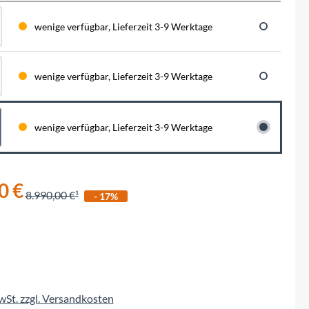
BySchulz
schnell...
schauen auf eine lange ...
haben wir für diese Notfälle eine riesen
Menge der wichtigsten Fahrrad-Ersatzteile
wenige verfügbar, Lieferzeit 3-9 Werktage
direkt auf Lager. Sowohl für Rennräder,
Contec
Mountainbikes, Trekking-Räder oder...
wenige verfügbar, Lieferzeit 3-9 Werktage
Crane Bell
Deuter
wenige verfügbar, Lieferzeit 3-9 Werktage
Dynamic
0 €
Ergon
8.990,00 €
- 17%
F100
Finish Line
MwSt. zzgl. Versandkosten