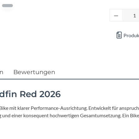
Focus
Produkt 
Ghost
Gudereit
Produk
Hercules
KLICKfix
en
Bewertungen
KTM
dfin Red 2026
Lezyne
ke mit klarer Performance-Ausrichtung. Entwickelt für anspruchsv
und einer konsequent hochwertigen Gesamtumsetzung. Ein Bike fü
Lupine