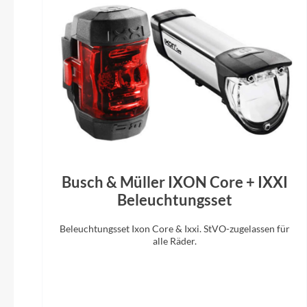
29"/27,5"
Sh
Sattel
Ergon SM Sport
FOX 36 Fl
Sattelstütze
8PINS NGS3.0 up to 225 mm (XL)
Busch & Müller IXON Core + IXXI
Beleuchtungsset
Beleuchtungsset Ixon Core & Ixxi. StVO-zugelassen für
alle Räder.