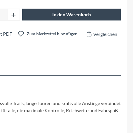
Fuxon
Anzahl: Gib den gewünschten Wert ein oder 
In den Warenkorb
Giro
Haibike
t PDF
Vergleichen
Zum Merkzettel hinzufügen
i:SY
Knog
Kärcher
Litemove
olle Trails, lange Touren und kraftvolle Anstiege verbindet
r alle, die maximale Kontrolle, Reichweite und Fahrspaß
Mammut