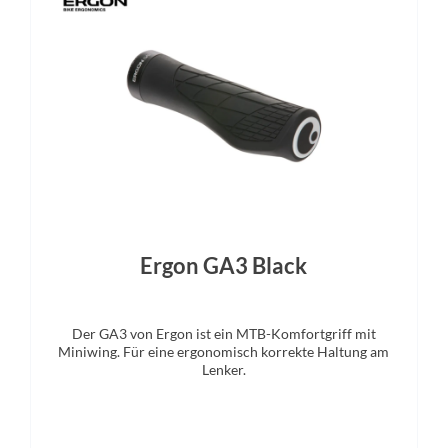
imano XT 8100 I-Spec EV
Magura MT5
Gabel
Display
oat Performance 160 mm / Grip
DJI Avinox 2" OLED
/ 2-Pos
Ergon GA3 Black
Der GA3 von Ergon ist ein MTB-Komfortgriff mit
Miniwing. Für eine ergonomisch korrekte Haltung am
Lenker.