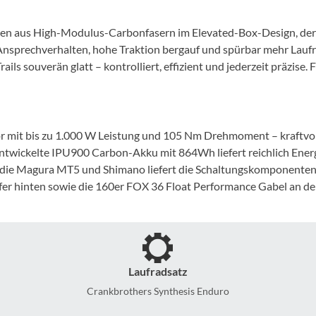
Mcfk
en aus High-Modulus-Carbonfasern im Elevated-Box-Design, der ho
Mounty
s Ansprechverhalten, hohe Traktion bergauf und spürbar mehr La
 souverän glatt – kontrolliert, effizient und jederzeit präzise. 
Park Tool
POC
it bis zu 1.000 W Leistung und 105 Nm Drehmoment – kraftvoll, 
entwickelte IPU900 Carbon-Akku mit 864Wh liefert reichlich Energ
PUKY
die Magura MT5 und Shimano liefert die Schaltungskomponenten (X
r hinten sowie die 160er FOX 36 Float Performance Gabel an der
RFR
RockShox
Laufradsatz
Schwalbe
Crankbrothers Synthesis Enduro