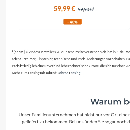
59,99 €
99,90 €
- 40%
¹ (ehem.) UVP des Herstellers. Alle unsere Preise verstehen sich in € inkl. deu
reicht. Irrtümer, Tippfehler, technische und Preis-Änderungen vorbehalten. 
Preis ist lediglich eine unverbindliche rechnerische Größe, die sich für ein
Mehr zum Leasing mit Jobrad:
Jobrad Leasing
Warum be
Unser Familienunternehmen hat nicht nur vor Ort eine r
geliefert zu bekommen. Bei uns finden Sie sogar noch