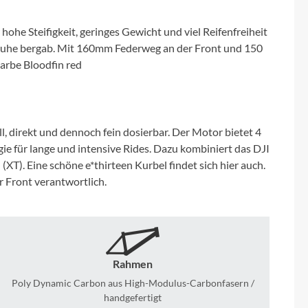
Micro
he Steifigkeit, geringes Gewicht und viel Reifenfreiheit
NC-17
ufruhe bergab. Mit 160mm Federweg an der Front und 150
Farbe Bloodfin red
Pegasus
Powerbar
direkt und dennoch fein dosierbar. Der Motor bietet 4
ie für lange und intensive Rides. Dazu kombiniert das DJI
Racktime
T). Eine schöne e*thirteen Kurbel findet sich hier auch.
 Front verantwortlich.
RIESE & MÜLLER
ROTWILD Bikes
Rahmen
Scott
Poly Dynamic Carbon aus High-Modulus-Carbonfasern /
handgefertigt