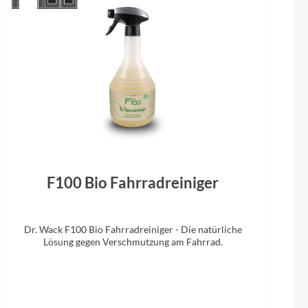
Acros RW EXC 1.5 - MOD 0° / mod56/56
Vorderreifen
Schwalbe Albert Evo Trail / Soft / TLE /
29x2.5
F100 Bio Fahrradreiniger
Dr. Wack F100 Bio Fahrradreiniger - Die natürliche
Lösung gegen Verschmutzung am Fahrrad.