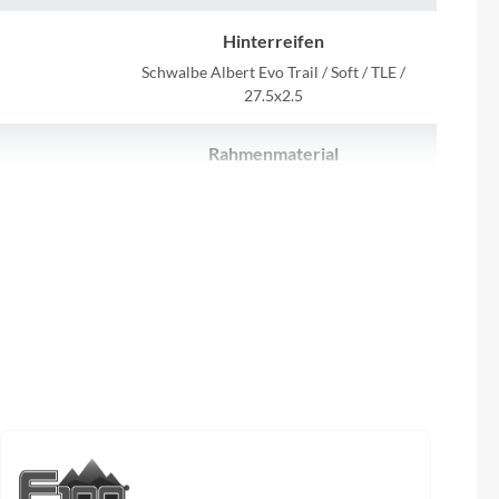
Sigma
Hinterreifen
SQlab
Schwalbe Albert Evo Trail / Soft / TLE /
27.5x2.5
Thule
Rahmenmaterial
glide+
Polydynamic Carbon
Uebler
Farbe
VDO
/ 780 mm
Bloodfin Red
Winora
Akku
Zefal
eed
IPU900 / 864 Wh / Carbon Gehäuse / 4,5A
Ladegerät / Quick Release Push+
Steuersatz