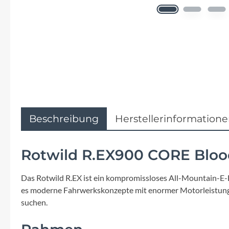
Flyer
Garmin
Gore
Hebie
Kettler Alu Rad
Beschreibung
Herstellerinformation
Koga
Rotwild R.EX900 CORE Bloo
Lapierre
Das Rotwild R.EX ist ein kompromissloses All-Mountain-E-Bi
es moderne Fahrwerkskonzepte mit enormer Motorleistung 
Lizard Skins
suchen.