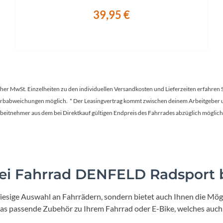
39,95 €
tscher MwSt. Einzelheiten zu den individuellen Versandkosten und Lieferzeiten erfahren 
Farbabweichungen möglich. * Der Leasingvertrag kommt zwischen deinem Arbeitgeber un
en Arbeitnehmer aus dem bei Direktkauf gültigen Endpreis des Fahrrades abzüglich mög
i Fahrrad DENFELD Radsport b
iesige Auswahl an Fahrrädern, sondern bietet auch Ihnen die Mögl
 das passende Zubehör zu Ihrem Fahrrad oder E-Bike, welches auch