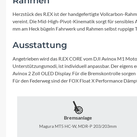
Rahmen
Mavic
Herzstück des R.EX ist der handgefertigte Vollcarbon-Rahm
MonkeyLink
vereint. Die Mid-High-Pivot-Kinematik sorgt für sensible
mm am Heck bügeln Fahrwerk und Rahmen selbst ruppige Trails
Ortlieb
Ausstattung
Pitlock
Angetrieben wird das R.EX CORE vom DJI Avinox M1 Motor m
Unterstützungsmodi, ist individuell anpassbar. Der eigens 
Profile Design
Avinox 2 Zoll OLED Display. Für die Bremskontrolle sorgen 
Für den Federweg sind der FOX Float X Performance Dämpfe
Reich
Rixen & Kaul
Bremsanlage
S'COOL
Magura MT5 HC-W, MDR-P 203/203mm