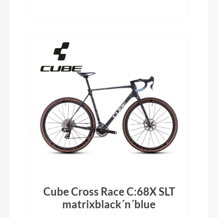
Cube Cross Race C:68X SLT
matrixblack´n´blue