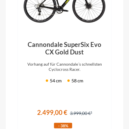
Cannondale SuperSix Evo
CX Gold Dust
Vorhang auf für Cannondale´s schnellsten
Cyclocross Racer.
54 cm
58 cm
2.499,00 €
3.999,00 €
- 38%