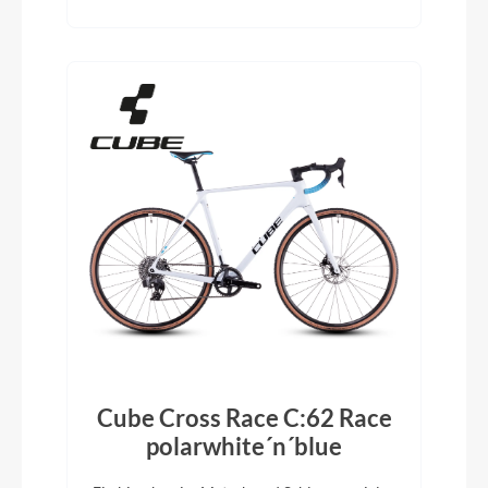
Cube Cross Race C:62 Race
polarwhite´n´blue