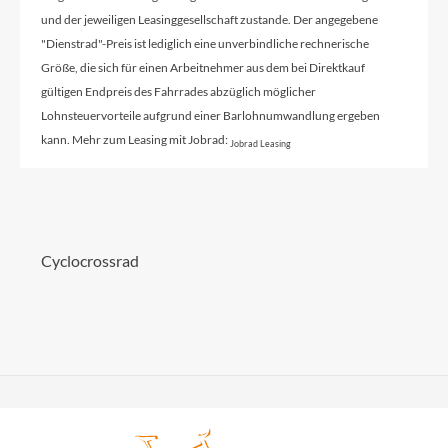
und der jeweiligen Leasinggesellschaft zustande. Der angegebene
"Dienstrad"-Preis ist lediglich eine unverbindliche rechnerische
Größe, die sich für einen Arbeitnehmer aus dem bei Direktkauf
gültigen Endpreis des Fahrrades abzüglich möglicher
Lohnsteuervorteile aufgrund einer Barlohnumwandlung ergeben
kann. Mehr zum Leasing mit Jobrad:
Jobrad Leasing
Cyclocrossrad