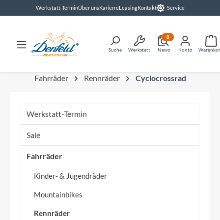
Werkstatt-Termin
Über uns
Karierre
Leasing
Kontakt
Service
alt springen
8
Suche
Werkstatt
News
Konto
Warenko
Fahrräder
Rennräder
Cyclocrossrad
Werkstatt-Termin
Sale
Fahrräder
Kinder- & Jugendräder
Mountainbikes
Rennräder