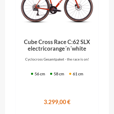
Cube Cross Race C:62 SLX
electricorange´n´white
Cyclocross Gesamtpaket - the race is on!
56 cm
58 cm
61 cm
3.299,00 €