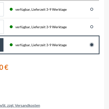
BySchulz
schnell...
schauen auf eine lange ...
haben wir für diese Notfälle eine riesen
Menge der wichtigsten Fahrrad-Ersatzteile
verfügbar, Lieferzeit 3-9 Werktage
direkt auf Lager. Sowohl für Rennräder,
Contec
Mountainbikes, Trekking-Räder oder...
verfügbar, Lieferzeit 3-9 Werktage
Crane Bell
Deuter
verfügbar, Lieferzeit 3-9 Werktage
Dynamic
0 €
Ergon
F100
Finish Line
MwSt. zzgl. Versandkosten