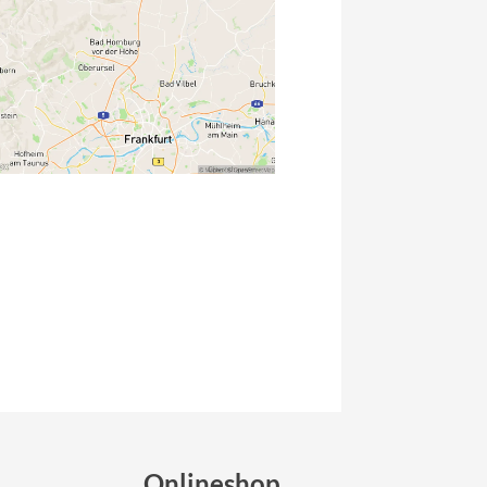
Micro
NC-17
Pegasus
Powerbar
Racktime
RIESE & MÜLLER
ROTWILD Bikes
Scott
Onlineshop