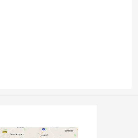
Fuxon
Giro
Haibike
i:SY
Knog
Kärcher
Litemove
Mammut