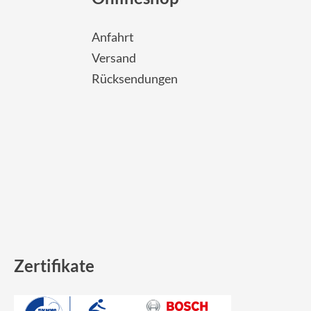
Sigma
Anfahrt
SQlab
Versand
Rücksendungen
Thule
Uebler
VDO
Winora
Zefal
Zertifikate