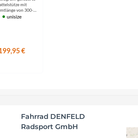
Focus
schwarz
attelstütze mit
mtlänge von 300-
400mm
unisize
Ghost
Gudereit
199,95 €
Hercules
KLICKfix
KTM
Lezyne
Fahrrad DENFELD
Lupine
Radsport GmbH