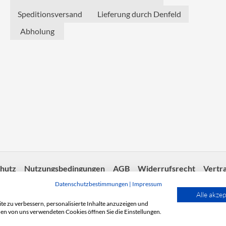
Speditionsversand
Lieferung durch Denfeld
Abholung
hutz
Nutzungsbedingungen
AGB
Widerrufsrecht
Vertr
Datenschutzbestimmungen
|
Impressum
Alle akzep
e zu verbessern, personalisierte Inhalte anzuzeigen und
© Copyright 2026 | Made with 💚 -
fairgentur.de
den von uns verwendeten Cookies öffnen Sie die Einstellungen.