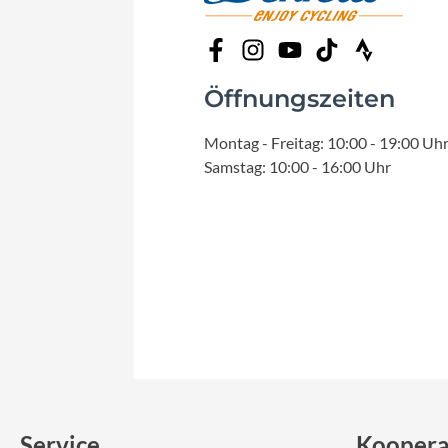
Mavic
MonkeyLink
Öffnungszeiten
Ortlieb
Montag - Freitag: 10:00 - 19:00 Uh
Samstag: 10:00 - 16:00 Uhr
Pitlock
Profile Design
Reich
Rixen & Kaul
S'COOL
Service
Koopera