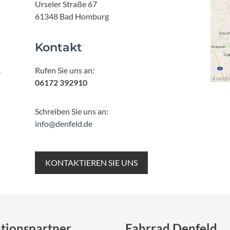
Mcfk
Urseler Straße 67
61348 Bad Homburg
Mounty
Kontakt
Park Tool
Rufen Sie uns an:
r
06172 392910
POC
Schreiben Sie uns an:
PUKY
info@denfeld.de
RFR
KONTAKTIEREN SIE UNS
RockShox
Schwalbe
tionspartner
Fahrrad Denfeld