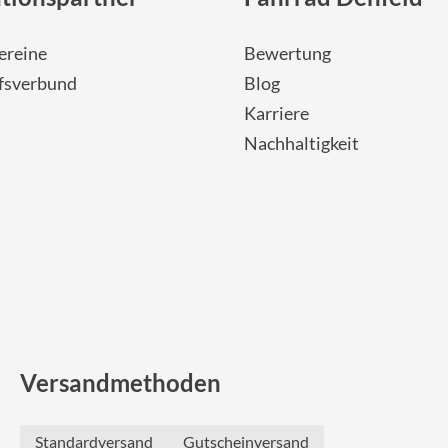
Sigg
ereine
Bewertung
Sportourer
fsverbund
Blog
Karriere
Tenways
Nachhaltigkeit
Topeak
Uvex
Widek
Yazoo
Versandmethoden
Standardversand
Gutscheinversand