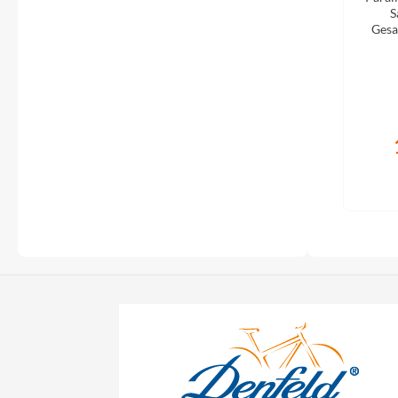
Flyer
S
Gesa
Garmin
Gore
Hebie
Kettler Alu Rad
Koga
Lapierre
Lizard Skins