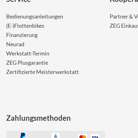
SHIMANO
Bedienungsanleitungen
Partner & V
SKS
(E-)Flottenbikes
ZEG Einkau
Finanzierung
SRAM
Neurad
Tip Top
Werkstatt-Termin
ZEG Plusgarantie
Unleazhed
Zertifizierte Meisterwerkstatt
Voxom
Woom
Zahlungsmethoden
Zipp