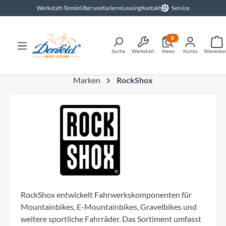
Werkstatt-Termin
Über uns
Karierre
Leasing
Kontakt
Service
alt springen
8
Suche
Werkstatt
News
Konto
Warenko
Marken
RockShox
RockShox entwickelt Fahrwerkskomponenten für
Mountainbikes, E-Mountainbikes, Gravelbikes und
weitere sportliche Fahrräder. Das Sortiment umfasst