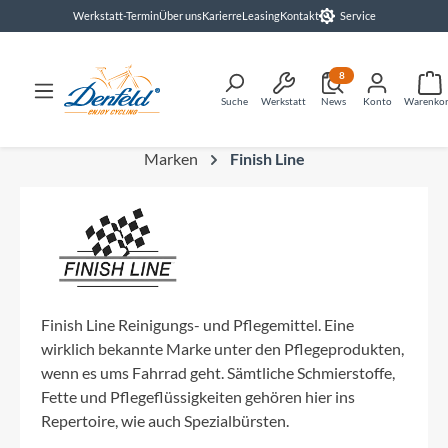
Werkstatt-Termin
Über uns
Karierre
Leasing
Kontakt
Service
alt springen
8
Suche
Werkstatt
News
Konto
Warenko
Marken
Finish Line
Finish Line Reinigungs- und Pflegemittel. Eine
wirklich bekannte Marke unter den Pflegeprodukten,
wenn es ums Fahrrad geht. Sämtliche Schmierstoffe,
Fette und Pflegeflüssigkeiten gehören hier ins
Repertoire, wie auch Spezialbürsten.