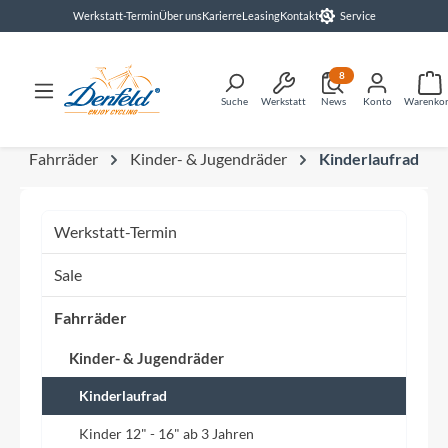
Werkstatt-Termin
Über uns
Karierre
Leasing
Kontakt
Service
alt springen
8
Suche
Werkstatt
News
Konto
Warenko
Fahrräder
Kinder- & Jugendräder
Kinderlaufrad
Werkstatt-Termin
Sale
Fahrräder
Kinder- & Jugendräder
Kinderlaufrad
Kinder 12" - 16" ab 3 Jahren