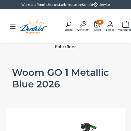
Werkstatt-Termin
Über uns
Karierre
Leasing
Kontakt
Service
alt springen
8
Suche
Werkstatt
News
Konto
Warenko
Fahrräder
Woom GO 1 Metallic
Blue 2026