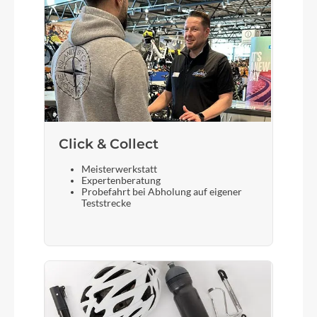
Laufradgröße
12″
Bremshebel
Ergonomisch geformter Bremshebel für kleine
Kinderhände mit kurzen Fingern und geringer
Handkraft
Click & Collect
Steuersatz
Meisterwerkstatt
Expertenberatung
Vollintegrierter 1″-Steuersatz
Probefahrt bei Abholung auf eigener
Teststrecke
Sattel
Leicht bananenförmig für guten Halt
Gabel