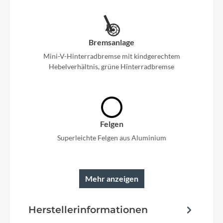
Bremsanlage
Mini-V-Hinterradbremse mit kindgerechtem
Hebelverhältnis, grüne Hinterradbremse
Felgen
Superleichte Felgen aus Aluminium
Mehr anzeigen
Rahmen
Herstellerinformationen
Gutmütiges Fahrverhalten: extrem tiefer Einstieg,
sehr niedrige Sitzposition, langer Radstand und