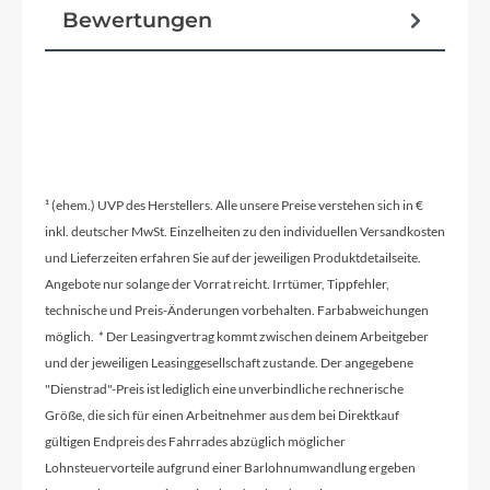
fehlerverzeihende Lenkgeometrie
Bewertungen
Reifen
12 × 1,35″ Schwalbe G-One Speed
¹ (ehem.) UVP des Herstellers. Alle unsere Preise verstehen sich in €
Vorbau
inkl. deutscher MwSt. Einzelheiten zu den individuellen Versandkosten
Superleichter Vorbau aus geschmiedetem
und Lieferzeiten erfahren Sie auf der jeweiligen Produktdetailseite.
Aluminium 40 mm / +15°
Angebote nur solange der Vorrat reicht. Irrtümer, Tippfehler,
technische und Preis-Änderungen vorbehalten. Farbabweichungen
möglich. * Der Leasingvertrag kommt zwischen deinem Arbeitgeber
Rahmentyp
und der jeweiligen Leasinggesellschaft zustande. Der angegebene
"Dienstrad"-Preis ist lediglich eine unverbindliche rechnerische
Laufrad
Größe, die sich für einen Arbeitnehmer aus dem bei Direktkauf
gültigen Endpreis des Fahrrades abzüglich möglicher
Modelljahr
Lohnsteuervorteile aufgrund einer Barlohnumwandlung ergeben