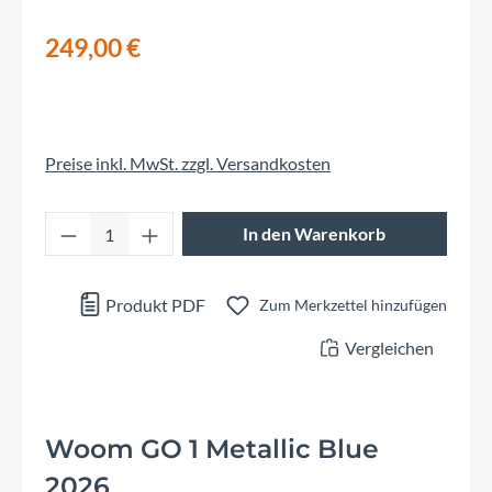
249,00 €
Preise inkl. MwSt. zzgl. Versandkosten
Produkt Anzahl: Gib den gewünschten Wert 
In den Warenkorb
Produkt PDF
Zum Merkzettel hinzufügen
Vergleichen
Woom GO 1 Metallic Blue
2026