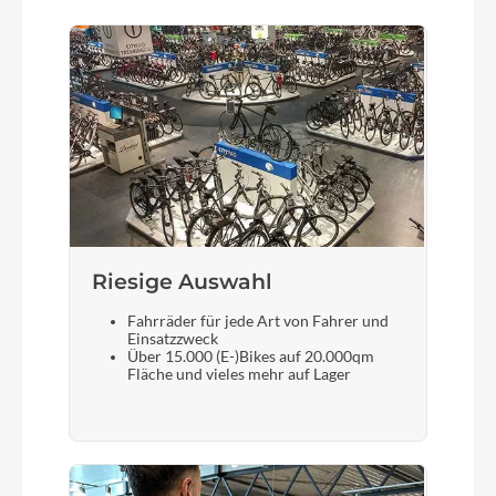
Lenker
Breiter, ergonomischer und leichter Lenker aus
Aluminium
Farbe
Metallic Blue
Riesige Auswahl
Vorderrad Nabe
Schmale, leichte Alu-Naben
Fahrräder für jede Art von Fahrer und
Einsatzzweck
Über 15.000 (E-)Bikes auf 20.000qm
Fläche und vieles mehr auf Lager
Gewicht
3 kg