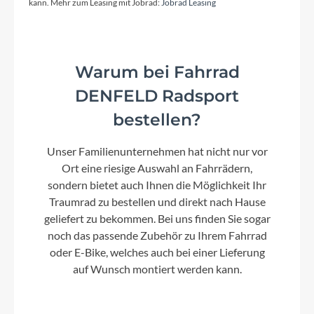
kann. Mehr zum Leasing mit Jobrad:
Jobrad Leasing
2026
Hinterrad Nabe
Warum bei Fahrrad
Schmale, leichte Alu-Naben
DENFELD Radsport
Sattelklemme
bestellen?
Aluminium
Unser Familienunternehmen hat nicht nur vor
Ort eine riesige Auswahl an Fahrrädern,
Griffe
sondern bietet auch Ihnen die Möglichkeit Ihr
Traumrad zu bestellen und direkt nach Hause
Ergonomisch geformt besonders schmaler,
kindgerechter Durchmesser für guten Halt
geliefert zu bekommen. Bei uns finden Sie sogar
noch das passende Zubehör zu Ihrem Fahrrad
oder E-Bike, welches auch bei einer Lieferung
Rahmenmaterial
auf Wunsch montiert werden kann.
Leichtes, hochwertig verarbeitetes AA-6061-
Aluminium