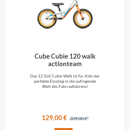
nk
Cube Cubie 120 walk
C
actionteam
n und
Das 12 Zoll Cubie Walk ist für Kids der
Das 
schon
perfekte Einstieg in die aufregende
pe
Welt des Fahrradfahrens!
129,00 €
209,00 €