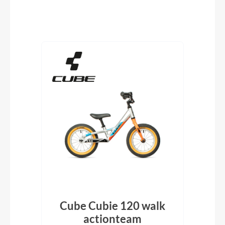
Produktgalerie überspringen
nk
Cube Cubie 120 walk
C
actionteam