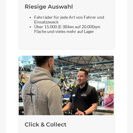
Riesige Auswahl
Fahrräder für jede Art von Fahrer und
Sattel
Einsatzzweck
Über 15.000 (E-)Bikes auf 20.000qm
CUBE Kid
Fläche und vieles mehr auf Lager
Gabel
Rigid Alloy fork
Sattelstütze
CUBE Aluminium Lite (longer one included)
Click & Collect