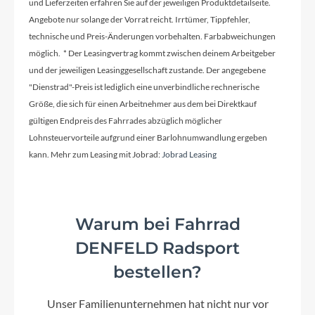
und Lieferzeiten erfahren Sie auf der jeweiligen Produktdetailseite.
Sattelklemme
Angebote nur solange der Vorrat reicht. Irrtümer, Tippfehler,
CUBE
technische und Preis-Änderungen vorbehalten. Farbabweichungen
möglich. * Der Leasingvertrag kommt zwischen deinem Arbeitgeber
und der jeweiligen Leasinggesellschaft zustande. Der angegebene
Griffe
"Dienstrad"-Preis ist lediglich eine unverbindliche rechnerische
CUBE Kid Grips
Größe, die sich für einen Arbeitnehmer aus dem bei Direktkauf
gültigen Endpreis des Fahrrades abzüglich möglicher
Lohnsteuervorteile aufgrund einer Barlohnumwandlung ergeben
Rahmenmaterial
kann. Mehr zum Leasing mit Jobrad:
Jobrad Leasing
Aluminium Lite 6061
Größen Optionen des Herstellers
Warum bei Fahrrad
12&#34;
DENFELD Radsport
bestellen?
Lenker
CUBE Aluminium Lite, 420mm
Unser Familienunternehmen hat nicht nur vor