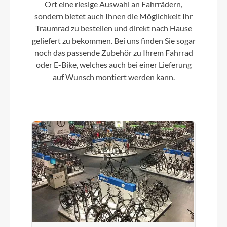
Ort eine riesige Auswahl an Fahrrädern,
sondern bietet auch Ihnen die Möglichkeit Ihr
Farbe
Traumrad zu bestellen und direkt nach Hause
actionteam
geliefert zu bekommen. Bei uns finden Sie sogar
noch das passende Zubehör zu Ihrem Fahrrad
oder E-Bike, welches auch bei einer Lieferung
Vorderrad Nabe
auf Wunsch montiert werden kann.
CUBE Aluminium
Gewicht
3,9 kg
Laufradgröße
12''
Steuersatz
CUBE with Steering End Stop