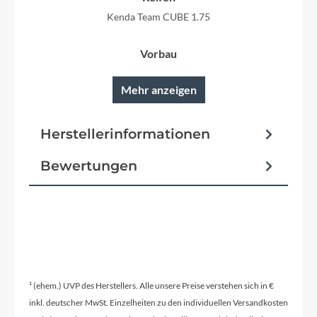
Kenda Team CUBE 1.75
Vorbau
CUBE Aluminium Lite
Mehr anzeigen
Rahmentyp
Herstellerinformationen
Laufrad
Bewertungen
Modelljahr
2022
Hinterrad Nabe
CUBE Aluminium
¹ (ehem.) UVP des Herstellers. Alle unsere Preise verstehen sich in €
inkl. deutscher MwSt. Einzelheiten zu den individuellen Versandkosten