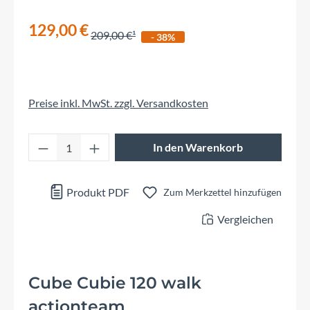
129,00 €
209,00 €
- 38%
Preise inkl. MwSt. zzgl. Versandkosten
Produkt Anzahl: Gib den gewünschten Wert 
In den Warenkorb
Produkt PDF
Zum Merkzettel hinzufügen
Vergleichen
Cube Cubie 120 walk
actionteam