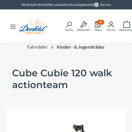
Werkstatt-Termin
Über uns
Karierre
Leasing
Kontakt
Service
alt springen
8
Suche
Werkstatt
News
Konto
Warenko
Fahrräder
Kinder- & Jugendräder
Cube Cubie 120 walk
actionteam