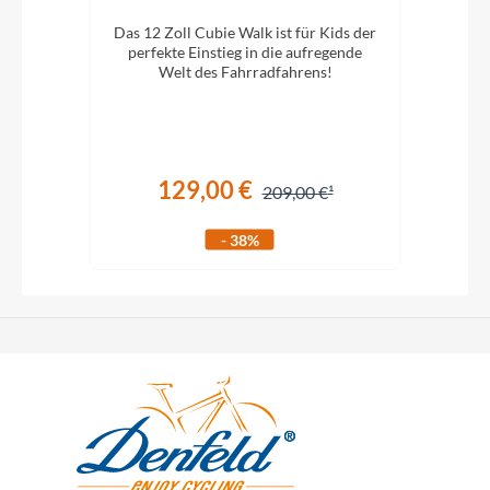
n und
Das 12 Zoll Cubie Walk ist für Kids der
Das 
schon
perfekte Einstieg in die aufregende
pe
Welt des Fahrradfahrens!
129,00 €
209,00 €
- 38%