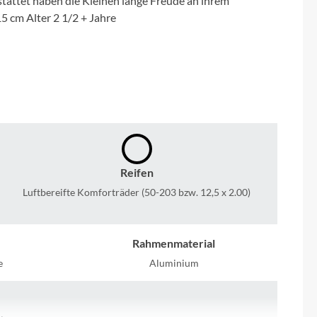
tattet haben die Kleinen lange Freude an ihrem
Micro
5 cm Alter 2 1/2 + Jahre
NC-17
Pegasus
Powerbar
Racktime
Reifen
Luftbereifte Komforträder (50-203 bzw. 12,5 x 2.00)
RIESE & MÜLLER
ROTWILD Bikes
Rahmenmaterial
e
Aluminium
Scott