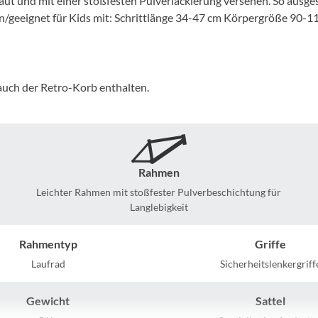
t und mit einer stoßfesten Pulverlackierung versehen. So ausges
Mcfk
en/geeignet für Kids mit: Schrittlänge 34-47 cm Körpergröße 90-11
Mounty
Park Tool
 auch der Retro-Korb enthalten.
POC
PUKY
Rahmen
Leichter Rahmen mit stoßfester Pulverbeschichtung für
RFR
Langlebigkeit
RockShox
Rahmentyp
Griffe
Laufrad
Sicherheitslenkergriff
Schwalbe
Gewicht
Sattel