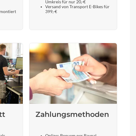
Umkreis für nur 20,-€
Versand von Transport E-Bikes für
 montiert
399,-€
tt
Zahlungsmethoden
als
Online: Bequem per Paypal,