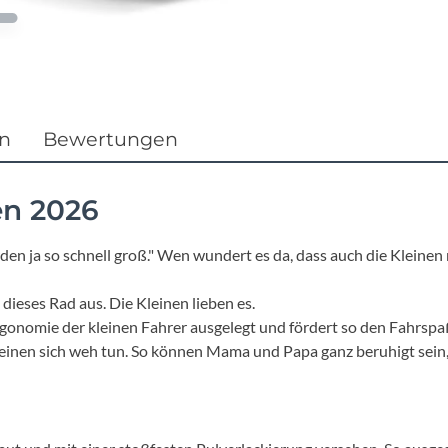
Focus
Ghost
Gudereit
en
Bewertungen
Hercules
en 2026
KLICKfix
n ja so schnell groß." Wen wundert es da, dass auch die Kleinen 
KTM
eses Rad aus. Die Kleinen lieben es.
Ergonomie der kleinen Fahrer ausgelegt und fördert so den Fahrspaß
Lezyne
leinen sich weh tun. So können Mama und Papa ganz beruhigt sei
Lupine