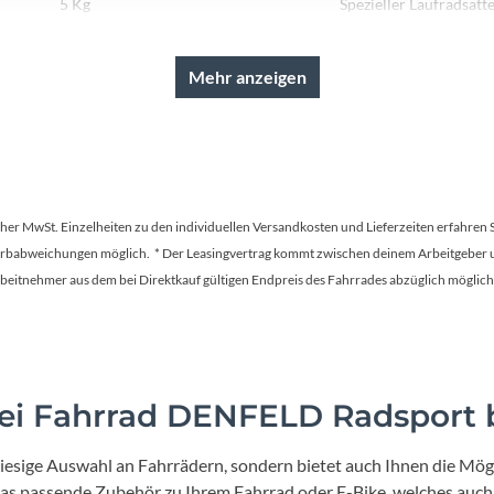
Sigg
5 Kg
Spezieller Laufradsatte
Sportourer
Mehr anzeigen
Tenways
Topeak
tscher MwSt. Einzelheiten zu den individuellen Versandkosten und Lieferzeiten erfahren 
Uvex
Farbabweichungen möglich. * Der Leasingvertrag kommt zwischen deinem Arbeitgeber un
en Arbeitnehmer aus dem bei Direktkauf gültigen Endpreis des Fahrrades abzüglich mög
Widek
Yazoo
i Fahrrad DENFELD Radsport b
iesige Auswahl an Fahrrädern, sondern bietet auch Ihnen die Mögl
 das passende Zubehör zu Ihrem Fahrrad oder E-Bike, welches auch