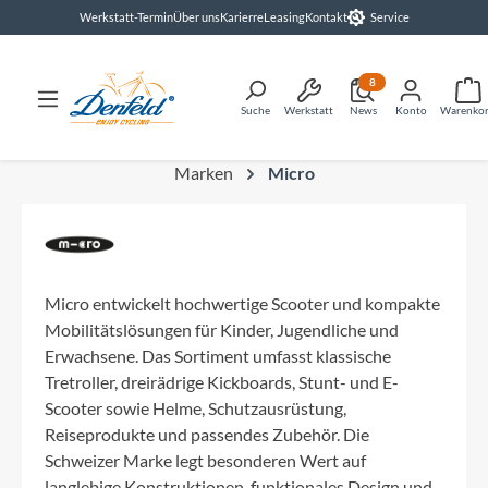
Werkstatt-Termin
Über uns
Karierre
Leasing
Kontakt
Service
alt springen
8
Suche
Werkstatt
News
Konto
Warenko
Marken
Micro
Micro entwickelt hochwertige Scooter und kompakte
Mobilitätslösungen für Kinder, Jugendliche und
Erwachsene. Das Sortiment umfasst klassische
Tretroller, dreirädrige Kickboards, Stunt- und E-
Scooter sowie Helme, Schutzausrüstung,
Reiseprodukte und passendes Zubehör. Die
Schweizer Marke legt besonderen Wert auf
langlebige Konstruktionen, funktionales Design und