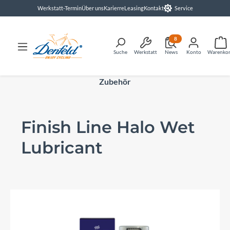
Werkstatt-Termin
Über uns
Karierre
Leasing
Kontakt
Service
alt springen
8
Suche
Werkstatt
News
Konto
Warenko
Zubehör
Finish Line Halo Wet
Lubricant