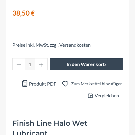
38,50 €
Preise inkl. MwSt. zzgl. Versandkosten
Produkt Anzahl: Gib den gewünschten Wert 
In den Warenkorb
Produkt PDF
Zum Merkzettel hinzufügen
Vergleichen
Finish Line Halo Wet
Lubricant