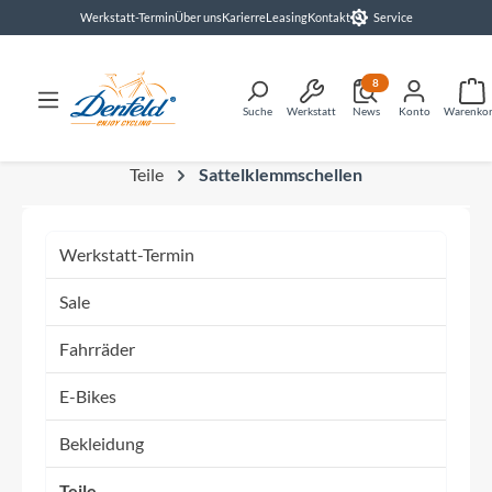
Werkstatt-Termin
Über uns
Karierre
Leasing
Kontakt
Service
alt springen
8
Suche
Werkstatt
News
Konto
Warenko
Teile
Sattelklemmschellen
Werkstatt-Termin
Sale
Fahrräder
E-Bikes
Bekleidung
Teile