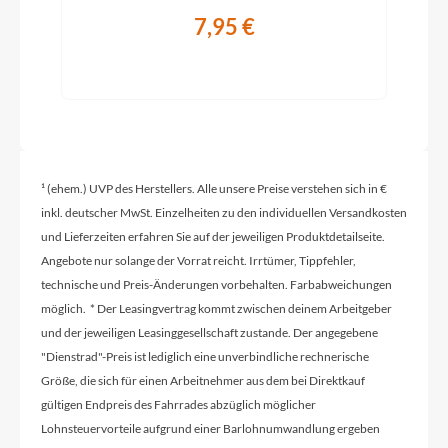
7,95 €
¹ (ehem.) UVP des Herstellers. Alle unsere Preise verstehen sich in €
inkl. deutscher MwSt. Einzelheiten zu den individuellen Versandkosten
und Lieferzeiten erfahren Sie auf der jeweiligen Produktdetailseite.
Angebote nur solange der Vorrat reicht. Irrtümer, Tippfehler,
technische und Preis-Änderungen vorbehalten. Farbabweichungen
möglich. * Der Leasingvertrag kommt zwischen deinem Arbeitgeber
und der jeweiligen Leasinggesellschaft zustande. Der angegebene
"Dienstrad"-Preis ist lediglich eine unverbindliche rechnerische
Größe, die sich für einen Arbeitnehmer aus dem bei Direktkauf
gültigen Endpreis des Fahrrades abzüglich möglicher
Lohnsteuervorteile aufgrund einer Barlohnumwandlung ergeben