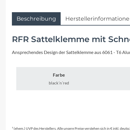
Flyer
Garmin
Beschreibung
Herstellerinformation
Gore
RFR Sattelklemme mit Schn
Hebie
Ansprechendes Design der Sattelklemme aus 6061 - T6 Alum
Kettler Alu Rad
Farbe
Koga
black´n´red
Lapierre
Lizard Skins
¹ (ehem.) UVP des Herstellers. Alle unsere Preise verstehen sich in € inkl. deu