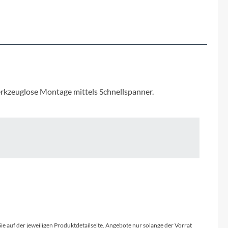
Fuxon
Giro
Haibike
i:SY
erkzeuglose Montage mittels Schnellspanner.
Knog
Kärcher
Litemove
Mammut
Sie auf der jeweiligen Produktdetailseite. Angebote nur solange der Vorrat