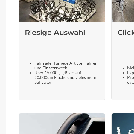
SHIMANO
SKS
Riesige Auswahl
Clic
SRAM
Tip Top
Fahrräder für jede Art von Fahrer
Unleazhed
und Einsatzzweck
Mei
Über 15.000 (E-)Bikes auf
Exp
20.000qm Fläche und vieles mehr
Pro
auf Lager
eig
Voxom
Woom
Zipp