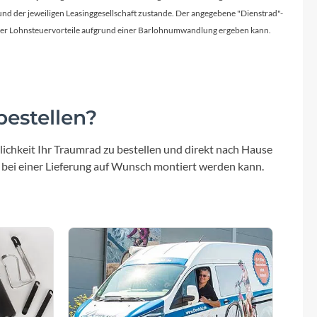
Micro
d der jeweiligen Leasinggesellschaft zustande. Der angegebene "Dienstrad"-
licher Lohnsteuervorteile aufgrund einer Barlohnumwandlung ergeben kann.
NC-17
Pegasus
estellen?
Powerbar
ichkeit Ihr Traumrad zu bestellen und direkt nach Hause
Racktime
 bei einer Lieferung auf Wunsch montiert werden kann.
RIESE & MÜLLER
ROTWILD Bikes
Scott