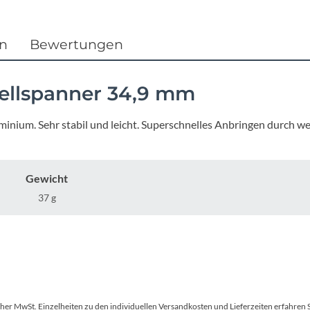
Focus
Ghost
en
Bewertungen
Gudereit
ellspanner 34,9 mm
Hercules
inium. Sehr stabil und leicht. Superschnelles Anbringen durch w
KLICKfix
Gewicht
KTM
37 g
Lezyne
Lupine
tscher MwSt. Einzelheiten zu den individuellen Versandkosten und Lieferzeiten erfahren 