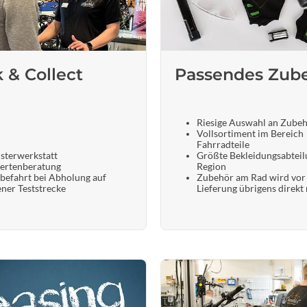
Sigg
Sportourer
k & Collect
Passendes Zub
Tenways
Topeak
Riesige Auswahl an Zube
Vollsortiment im Bereich
Fahrradteile
Uvex
sterwerkstatt
Größte Bekleidungsabteil
ertenberatung
Region
befahrt bei Abholung auf
Zubehör am Rad wird vor
ener Teststrecke
Lieferung übrigens direkt
Widek
Yazoo