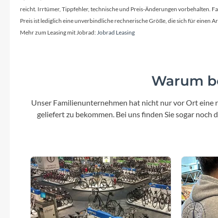
Mavic
reicht. Irrtümer, Tippfehler, technische und Preis-Änderungen vorbehalten. 
Preis ist lediglich eine unverbindliche rechnerische Größe, die sich für ein
MonkeyLink
Mehr zum Leasing mit Jobrad:
Jobrad Leasing
Ortlieb
Warum be
Pitlock
Unser Familienunternehmen hat nicht nur vor Ort eine r
Profile Design
geliefert zu bekommen. Bei uns finden Sie sogar noch
Reich
Rixen & Kaul
S'COOL