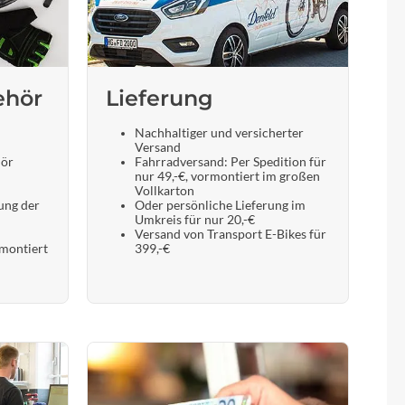
Sigma
SQlab
ehör
Lieferung
Thule
Nachhaltiger und versicherter
Versand
Uebler
hör
Fahrradversand: Per Spedition für
nur 49,-€, vormontiert im großen
Vollkarton
VDO
ung der
Oder persönliche Lieferung im
Umkreis für nur 20,-€
Versand von Transport E-Bikes für
 montiert
399,-€
Winora
Zefal