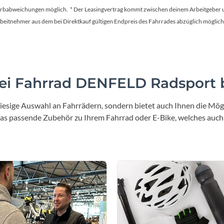
Mcfk
Farbabweichungen möglich. * Der Leasingvertrag kommt zwischen deinem Arbeitgeber un
en Arbeitnehmer aus dem bei Direktkauf gültigen Endpreis des Fahrrades abzüglich mög
Mounty
Park Tool
i Fahrrad DENFELD Radsport b
POC
iesige Auswahl an Fahrrädern, sondern bietet auch Ihnen die Mögl
PUKY
 das passende Zubehör zu Ihrem Fahrrad oder E-Bike, welches auch
RFR
RockShox
Schwalbe