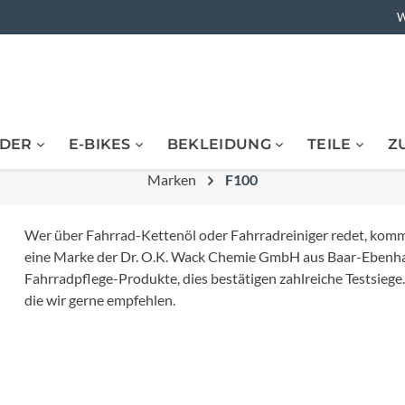
W
DER
E-BIKES
BEKLEIDUNG
TEILE
Z
bikes
ikes
Barends
 Heimtraining
Acid
Rennräder
E-Urbanbikes
Hosen
Ketten
Flaschenhalter
 & Nahrungsergänzung
Marken
Rennräder
Flaschen-Zubehör
F100
Assos
Lenkerband
rt
ner
Triathlonrad
 BMX
Cyclocrossrad
kleidung
Rucksäcke & Zubehör
Wer über Fahrrad-Kettenöl oder Fahrradreiniger redet, komm
Avid
Reifen
eine Marke der Dr. O.K. Wack Chemie GmbH aus Baar-Ebenhau
Gravelbikes
bikes
tänder
E-Rennräder
Rucksäcke
Fahrrad-Pflege
Fahrradpflege-Produkte, dies bestätigen zahlreiche Testsiege
die wir gerne empfehlen.
emmschellen
Bell
Schaltwerke
Bikes
hutz
Kids E-Bikes
Klingel
Westen
tze
Bioracer
Sättel
chutz
Trekking E-Bikes
Schutzbleche
Fitnessräder
Urban & Lifestylebikes