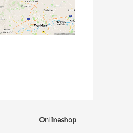
Micro
NC-17
Pegasus
Powerbar
Racktime
RIESE & MÜLLER
ROTWILD Bikes
Scott
Onlineshop