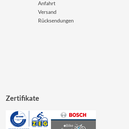
Sigma
Anfahrt
Versand
SQlab
Rücksendungen
Thule
Uebler
VDO
Winora
Zertifikate
Zefal