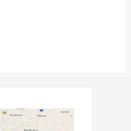
Fuxon
Giro
Haibike
i:SY
Knog
Kärcher
Litemove
Mammut