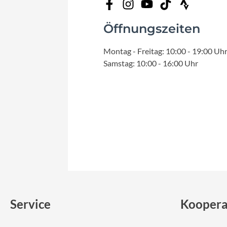
Mavic
Öffnungszeiten
MonkeyLink
Montag - Freitag: 10:00 - 19:00 Uh
Ortlieb
Samstag: 10:00 - 16:00 Uhr
Pitlock
Profile Design
Reich
Rixen & Kaul
S'COOL
Service
Koopera