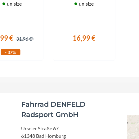
Focus
lreiniger, Kettenöl
unisize
unisize
und Tuch.
Ghost
Gudereit
,99 €
16,99 €
31,96 €
- 37%
Hercules
KLICKfix
KTM
Fahrrad DENFELD
Lezyne
Radsport GmbH
Lupine
Urseler Straße 67
61348 Bad Homburg