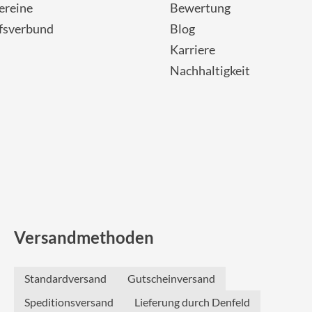
Sigg
ereine
Bewertung
fsverbund
Blog
Sportourer
Karriere
Nachhaltigkeit
Tenways
Topeak
Uvex
Widek
Versandmethoden
Yazoo
Standardversand
Gutscheinversand
Speditionsversand
Lieferung durch Denfeld