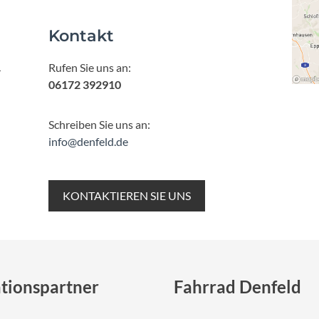
Mcfk
Kontakt
Mounty
Rufen Sie uns an:
r
Park Tool
06172 392910
POC
Schreiben Sie uns an:
info@denfeld.de
PUKY
KONTAKTIEREN SIE UNS
RFR
RockShox
Schwalbe
tionspartner
Fahrrad Denfeld