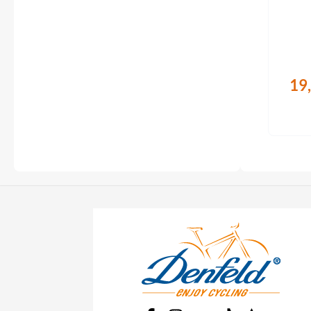
Flyer
Schnel
Garmin
Gore
19
Hebie
Kettler Alu Rad
Koga
Lapierre
Lizard Skins