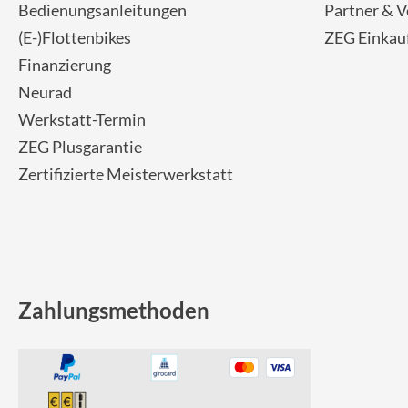
SHIMANO
Bedienungsanleitungen
Partner & V
(E-)Flottenbikes
ZEG Einkau
SKS
Finanzierung
Neurad
SRAM
Werkstatt-Termin
ZEG Plusgarantie
Tip Top
Zertifizierte Meisterwerkstatt
Unleazhed
Voxom
Zahlungsmethoden
Woom
Zipp