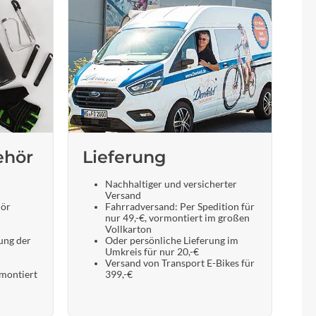
Sigma
SQlab
Thule
Uebler
ehör
Lieferung
VDO
Nachhaltiger und versicherter
Versand
Winora
hör
Fahrradversand: Per Spedition für
nur 49,-€, vormontiert im großen
Vollkarton
Zefal
ung der
Oder persönliche Lieferung im
Umkreis für nur 20,-€
Versand von Transport E-Bikes für
 montiert
399,-€