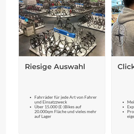
SHIMANO
SKS
SRAM
Tip Top
Riesige Auswahl
Clic
Unleazhed
Voxom
Fahrräder für jede Art von Fahrer
Woom
und Einsatzzweck
Mei
Über 15.000 (E-)Bikes auf
Exp
20.000qm Fläche und vieles mehr
Pro
auf Lager
eig
Zipp