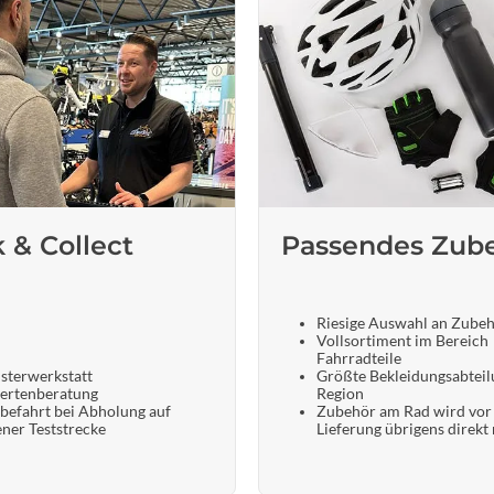
Sigg
Sportourer
Tenways
Topeak
k & Collect
Passendes Zub
Uvex
Widek
Riesige Auswahl an Zube
Vollsortiment im Bereich
Fahrradteile
Yazoo
sterwerkstatt
Größte Bekleidungsabteil
ertenberatung
Region
befahrt bei Abholung auf
Zubehör am Rad wird vor
ener Teststrecke
Lieferung übrigens direkt