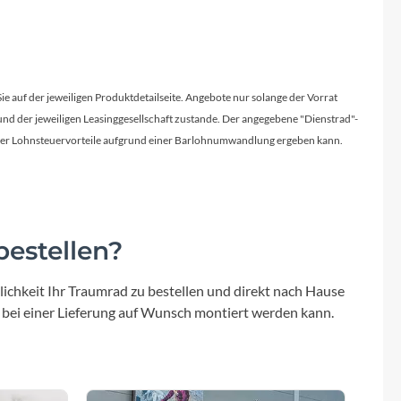
Micro
NC-17
Sie auf der jeweiligen Produktdetailseite. Angebote nur solange der Vorrat
Pegasus
d der jeweiligen Leasinggesellschaft zustande. Der angegebene "Dienstrad"-
licher Lohnsteuervorteile aufgrund einer Barlohnumwandlung ergeben kann.
Powerbar
Racktime
estellen?
RIESE & MÜLLER
ichkeit Ihr Traumrad zu bestellen und direkt nach Hause
ROTWILD Bikes
 bei einer Lieferung auf Wunsch montiert werden kann.
Scott