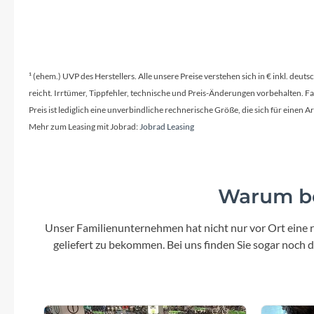
Mavic
MonkeyLink
¹ (ehem.) UVP des Herstellers. Alle unsere Preise verstehen sich in € inkl. deu
Ortlieb
reicht. Irrtümer, Tippfehler, technische und Preis-Änderungen vorbehalten. 
Preis ist lediglich eine unverbindliche rechnerische Größe, die sich für ein
Pitlock
Mehr zum Leasing mit Jobrad:
Jobrad Leasing
Profile Design
Warum be
Reich
Unser Familienunternehmen hat nicht nur vor Ort eine r
Rixen & Kaul
geliefert zu bekommen. Bei uns finden Sie sogar noch
S'COOL