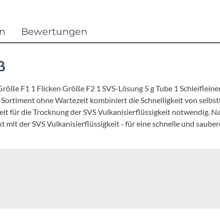
Focus
Ghost
en
Bewertungen
Gudereit
ß
Hercules
 Größe F1 1 Flicken Größe F2 1 SVS-Lösung 5 g Tube 1 Schleiflei
ortiment ohne Wartezeit kombiniert die Schnelligkeit von selbst
KLICKfix
it für die Trocknung der SVS Vulkanisierflüssigkeit notwendig. Na
 mit der SVS Vulkanisierflüssigkeit - für eine schnelle und saub
KTM
Lezyne
Lupine