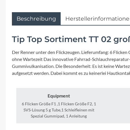
Flyer
Garmin
Beschreibung
Herstellerinformation
Gore
Tip Top Sortiment TT 02 gro
Hebie
Der Renner unter den Flickzeugen. Lieferumfang: 6 Flicken
ohne Wartezeit Das innovative Fahrrad-Schlauchreparatur-S
Kettler Alu Rad
Gummivulkanisation. Die Besonderheit: Es ist keine Warteze
aufgesetzt werden. Dabei kommt es zu keinerlei Hautkontakt
Koga
Equipment
Lapierre
6 Flicken Größe F1 ,1 Flicken Größe F2, 1
SVS-Lösung 5 g Tube,1 Schleifleinen mit
Lizard Skins
Spezial Gummipad, 1 Anleitung