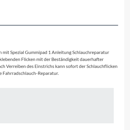
Fuxon
Giro
Haibike
i:SY
nen mit Spezial Gummipad 1 Anleitung Schlauchreparatur
klebenden Flicken mit der Beständigkeit dauerhafter
Knog
ch Verreiben des Einstrichs kann sofort der Schlauchflicken
ere Fahrradschlauch-Reparatur.
Kärcher
Litemove
Mammut