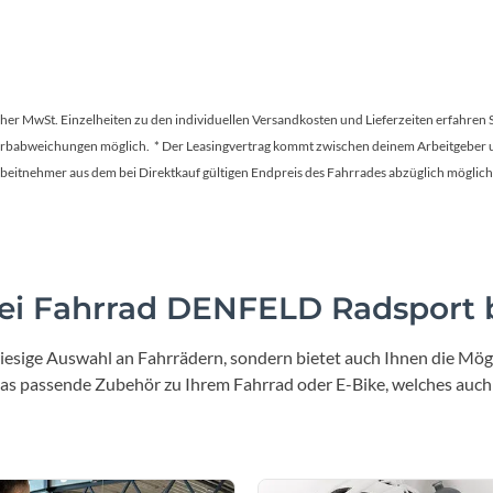
Mcfk
Mounty
tscher MwSt. Einzelheiten zu den individuellen Versandkosten und Lieferzeiten erfahren 
Park Tool
Farbabweichungen möglich. * Der Leasingvertrag kommt zwischen deinem Arbeitgeber un
en Arbeitnehmer aus dem bei Direktkauf gültigen Endpreis des Fahrrades abzüglich mög
POC
PUKY
i Fahrrad DENFELD Radsport b
RFR
iesige Auswahl an Fahrrädern, sondern bietet auch Ihnen die Mögl
RockShox
 das passende Zubehör zu Ihrem Fahrrad oder E-Bike, welches auch
Schwalbe