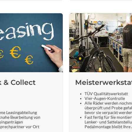
k & Collect
Meisterwerksta
TÜV Qualitätswerkstatt
Vier-Augen-Kontrolle
Alle Räder werden nochm
überprüft und Probe gefa
ene Leasingabteilung
bevor sie verpackt werde
tnahe Bearbeitung von
Fast fertig für Sie montier
singanträgen
Lenker- und Sattelanstell
prechpartner vor Ort
Pedalmontage bleibt Ihre