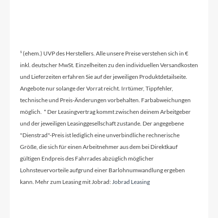
¹ (ehem.) UVP des Herstellers. Alle unsere Preise verstehen sich in €
inkl. deutscher MwSt. Einzelheiten zu den individuellen Versandkosten
und Lieferzeiten erfahren Sie auf der jeweiligen Produktdetailseite.
Angebote nur solange der Vorrat reicht. Irrtümer, Tippfehler,
technische und Preis-Änderungen vorbehalten. Farbabweichungen
möglich. * Der Leasingvertrag kommt zwischen deinem Arbeitgeber
und der jeweiligen Leasinggesellschaft zustande. Der angegebene
"Dienstrad"-Preis ist lediglich eine unverbindliche rechnerische
Größe, die sich für einen Arbeitnehmer aus dem bei Direktkauf
gültigen Endpreis des Fahrrades abzüglich möglicher
Lohnsteuervorteile aufgrund einer Barlohnumwandlung ergeben
kann. Mehr zum Leasing mit Jobrad:
Jobrad Leasing