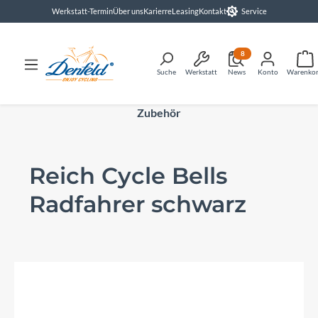
Werkstatt-Termin
Über uns
Karierre
Leasing
Kontakt
Service
alt springen
8
Suche
Werkstatt
News
Konto
Warenko
Zubehör
Reich Cycle Bells
Radfahrer schwarz