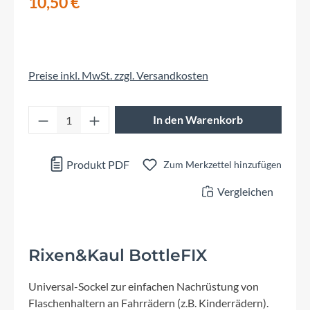
10,50 €
Preise inkl. MwSt. zzgl. Versandkosten
Produkt Anzahl: Gib den gewünschten Wert 
In den Warenkorb
Produkt PDF
Zum Merkzettel hinzufügen
Vergleichen
Rixen&Kaul BottleFIX
Universal-Sockel zur einfachen Nachrüstung von
Flaschenhaltern an Fahrrädern (z.B. Kinderrädern).