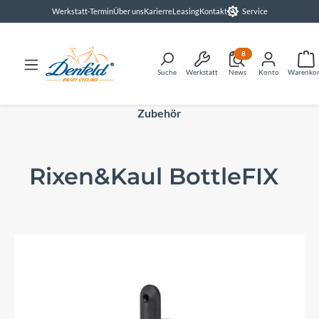
Werkstatt-Termin
Über uns
Karierre
Leasing
Kontakt
Service
alt springen
8
Suche
Werkstatt
News
Konto
Warenko
Zubehör
Rixen&Kaul BottleFIX