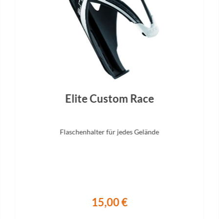
ace, 12x100mm thru-axle, flat
offset (44-54cm), 15mm offset
c, internal routing, 1-1/8" to 1-
lta steerer, 55mm offset (44-
), 45mm offset (56-61cm)
Elite Custom Race
Flaschenhalter für jedes Gelände
15,00 €