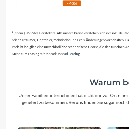
- 40%
¹ (ehem.) UVP des Herstellers. Alle unsere Preise verstehen sich in € inkl. deu
reicht. Irrtümer, Tippfehler, technische und Preis-Änderungen vorbehalten. 
Preis ist lediglich eine unverbindliche rechnerische Größe, die sich für ein
Mehr zum Leasing mit Jobrad:
Jobrad Leasing
Warum be
Unser Familienunternehmen hat nicht nur vor Ort eine r
geliefert zu bekommen. Bei uns finden Sie sogar noch