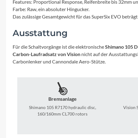
SHIMANO
Features: Proportional Response, Reifenbreite bis 32mm un
Farbe: Raw, ein absoluter Hingucker.
Das zulässige Gesamtgewicht für das SuperSix EVO beträgt 
SKS
Ausstattung
SRAM
Für die Schaltvorgänge ist die elektronische
Shimano 105 D
Tip Top
Carbon-Laufradsatz von Vision
nicht auf der Ausstattungs
Carbonlenker und Cannondale Aero-Stütze.
Unleazhed
Voxom
Bremsanlage
Woom
Shimano 105 R7170 hydraulic disc,
Vision 
160/160mm CL700 rotors
Zipp