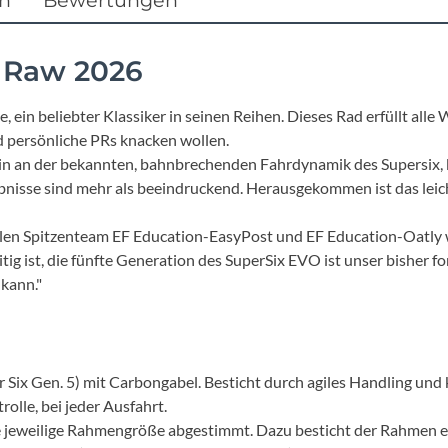
Mcfk
Mounty
 Raw 2026
Park Tool
 ein beliebter Klassiker in seinen Reihen. Dieses Rad erfüllt all
nd persönliche PRs knacken wollen.
in an der bekannten, bahnbrechenden Fahrdynamik des Supersix, b
POC
ebnisse sind mehr als beeindruckend. Herausgekommen ist das le
PUKY
len Spitzenteam EF Education-EasyPost und EF Education-Oatly 
tig ist, die fünfte Generation des SuperSix EVO ist unser bisher f
RFR
 kann."
RockShox
Six Gen. 5) mit Carbongabel. Besticht durch agiles Handling und
Schwalbe
olle, bei jeder Ausfahrt.
ie jeweilige Rahmengröße abgestimmt. Dazu besticht der Rahmen 