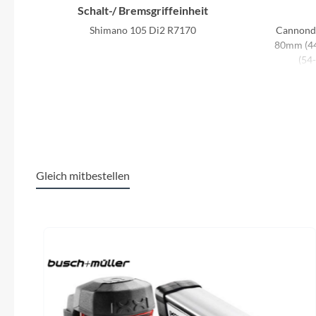
Schalt-/ Bremsgriffeinheit
Shimano 105 Di2 R7170
Cannondal
80mm (4
(54
Hinterrad Nabe
Vision, centerlock, Vision, 12x142mm
Can
Kurbelgarnitur
Shimano 105 7100, 50/34: 165mm (44-
Shimano
Gleich mitbestellen
50cm), 170mm (52-56cm), 172.5 (58-
61cm)
Produktgalerie überspringen
Kette
Shimano 105, 12-speed
Visi
Sattel
Fizik Vento Antares R7, 140mm
SuperSix