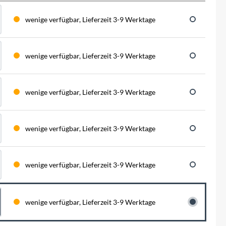
BySchulz
schnell...
schauen auf eine lange ...
haben wir für diese Notfälle eine riesen
Menge der wichtigsten Fahrrad-Ersatzteile
wenige verfügbar, Lieferzeit 3-9 Werktage
direkt auf Lager. Sowohl für Rennräder,
Contec
Mountainbikes, Trekking-Räder oder...
wenige verfügbar, Lieferzeit 3-9 Werktage
Crane Bell
Deuter
wenige verfügbar, Lieferzeit 3-9 Werktage
Dynamic
wenige verfügbar, Lieferzeit 3-9 Werktage
Ergon
wenige verfügbar, Lieferzeit 3-9 Werktage
F100
Finish Line
wenige verfügbar, Lieferzeit 3-9 Werktage