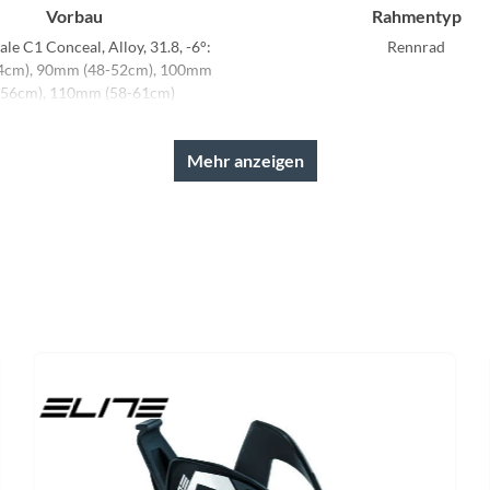
Vorbau
Rahmentyp
e C1 Conceal, Alloy, 31.8, -6°:
Rennrad
4cm), 90mm (48-52cm), 100mm
-56cm), 110mm (58-61cm)
Griffe
Schaltwerk
Mehr anzeigen
nondale Bar Tape, 3.5mm
Shimano 105 Di2 R7150, 12
Kassette
Lenker
 105 R7100, 11-34, 12-speed
Vision Trimax Carbon Aero: 3
56), 400mm (58-61)
Vorderrad Nabe
Umwerfer
on, centerlock, 12x100mm
Shimano 105 Di2 R71
Gabel
Sattelstütze
 EVO Carbon, Gen 5, integrated
Cannondale C1 Aero 40 Carbo