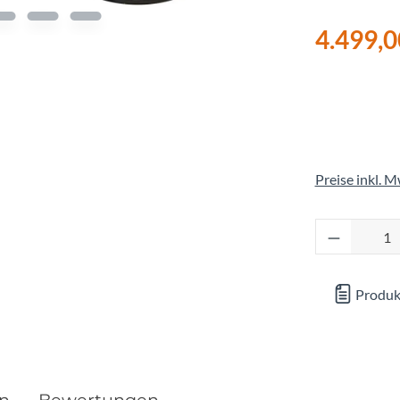
Focus
4.499,0
Ghost
Gudereit
Hercules
Preise inkl. 
KLICKfix
Produkt 
KTM
Produk
Lezyne
Lupine
en
Bewertungen