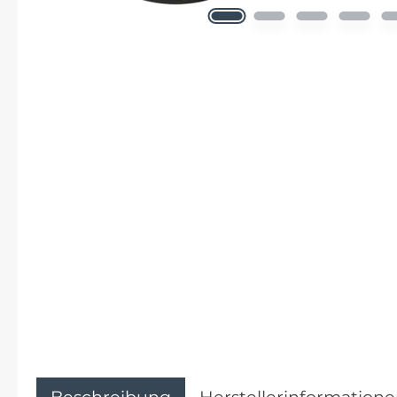
Flyer
Garmin
Gore
Hebie
Kettler Alu Rad
Koga
Lapierre
Lizard Skins
Beschreibung
Herstellerinformation