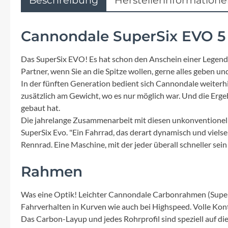
Mavic
MonkeyLink
Cannondale SuperSix EVO 5
Ortlieb
Das SuperSix EVO! Es hat schon den Anschein einer Legende,
Partner, wenn Sie an die Spitze wollen, gerne alles geben u
In der fünften Generation bedient sich Cannondale weiterh
Pitlock
zusätzlich am Gewicht, wo es nur möglich war. Und die Erg
gebaut hat.
Profile Design
Die jahrelange Zusammenarbeit mit diesen unkonventionel
SuperSix Evo. "Ein Fahrrad, das derart dynamisch und vielsei
Reich
Rennrad. Eine Maschine, mit der jeder überall schneller sein
Rahmen
Rixen & Kaul
Was eine Optik! Leichter Cannondale Carbonrahmen (Super 
S'COOL
Fahrverhalten in Kurven wie auch bei Highspeed. Volle Kontr
Das Carbon-Layup und jedes Rohrprofil sind speziell auf d