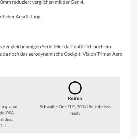
Sigma
0mm reduziert verglichen mit der Gen.4.
mtlicher Ausrüstung.
SQlab
Thule
er gleichnamigen Serie. Hier darf natürlich auch ein
Uebler
re da noch das aerodynamische Cockpit: Vision Trimax Aero
VDO
Winora
Reifen
Zefal
ntegrated
Schwalbe One TLR, 700x28c, tubeless
xle, BSA
ready
t disc,
UDH