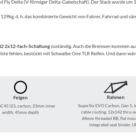
Sigg
d Fly Delta (V-förmiger Delta-Gabelschaft). Der Stack wurde um 1
129kg, d. h. das kombinierte Gewicht von Fahrer, Fahrrad und sä
Sportourer
Tenways
i2 2x12-fach-Schaltung
zuständig. Auch die Bremsen kommen aus d
Topeak
liste fehlen, bestückt mit Schwalbe One TLR Reifen. Und dann wä
Uvex
Widek
Rahmen
Felgen
Yazoo
SuperSix EVO Carbon, Gen 5, i
SC45 I23, carbon, 23mm inner
cable routing, 12x142 thru-a
width, 45mm depth
68mm threaded BB, flat moun
integrated seat binder, 