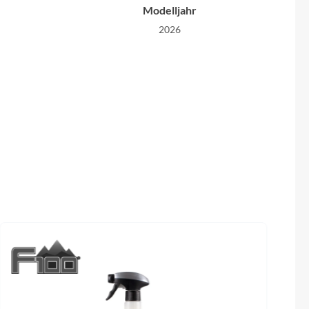
Modelljahr
2026
Rahmenmaterial
-speed
Carbon
Farbe
80mm (44-
Raw
Steuersatz
70
Integrated, 1-1/8" - 1-1/4"
n V2, 0mm