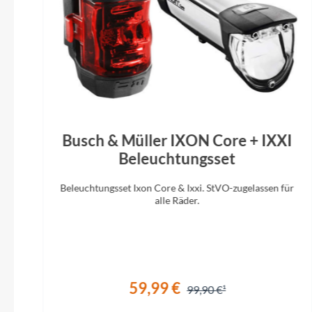
crown r
mount dis
1/4" De
54cm
Busch & Müller IXON Core + IXXI
Beleuchtungsset
Beleuchtungsset Ixon Core & Ixxi. StVO-zugelassen für
alle Räder.
59,99 €
99,90 €