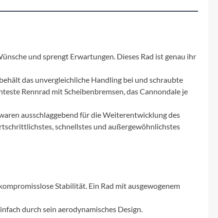
Micro
NC-17
Pegasus
e Wünsche und sprengt Erwartungen. Dieses Rad ist genau ihr
ehält das unvergleichliche Handling bei und schraubte
Powerbar
ichteste Rennrad mit Scheibenbremsen, das Cannondale je
Racktime
waren ausschlaggebend für die Weiterentwicklung des
ortschrittlichstes, schnellstes und außergewöhnlichstes
RIESE & MÜLLER
ROTWILD Bikes
 kompromisslose Stabilität. Ein Rad mit ausgewogenem
Scott
einfach durch sein aerodynamisches Design.