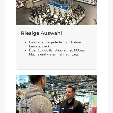
Fizik Terra Argo X7, 150mm
Gabel
Synapse Carbon, integrated crown race,
12x100mm thru-axle, flat mount disc, internal
Riesige Auswahl
routing, 1-1/8" to 1-1/5" Delta steerer, 55mm
Fahrräder für jede Art von Fahrer und
offset, fender mounts
Einsatzzweck
Über 15.000 (E-)Bikes auf 20.000qm
Fläche und vieles mehr auf Lager
Sattelstütze
HollowGram 27, Alloy, 2 bolt clamp, 330mm,
15mm offset