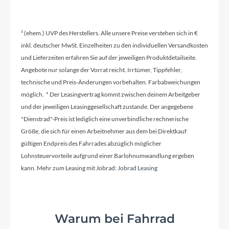
Kassette
Shimano 105 7100, 11-36, 12-speed
¹ (ehem.) UVP des Herstellers. Alle unsere Preise verstehen sich in €
inkl. deutscher MwSt. Einzelheiten zu den individuellen Versandkosten
und Lieferzeiten erfahren Sie auf der jeweiligen Produktdetailseite.
Lenker
Angebote nur solange der Vorrat reicht. Irrtümer, Tippfehler,
technische und Preis-Änderungen vorbehalten. Farbabweichungen
Vision Trimax Compact TT Alloy
möglich. * Der Leasingvertrag kommt zwischen deinem Arbeitgeber
und der jeweiligen Leasinggesellschaft zustande. Der angegebene
Farbe
"Dienstrad"-Preis ist lediglich eine unverbindliche rechnerische
Black
Größe, die sich für einen Arbeitnehmer aus dem bei Direktkauf
gültigen Endpreis des Fahrrades abzüglich möglicher
Lohnsteuervorteile aufgrund einer Barlohnumwandlung ergeben
Kette
kann. Mehr zum Leasing mit Jobrad:
Jobrad Leasing
Shimano 105 7100, 12-speed
Vorderrad Nabe
Warum bei Fahrrad
Shimano RS470, 12x100mm centerlock