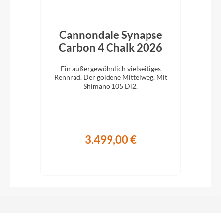
bon
Cannondale Synapse
C
Carbon 4 Chalk 2026
C
 für
Ein außergewöhnlich vielseitiges
E
ano
Rennrad. Der goldene Mittelweg. Mit
Ren
Shimano 105 Di2.
3.499,00 €