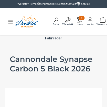
Werkstatt-Termin
Über uns
Karierre
Leasing
Kontakt
Service
alt springen
8
Suche
Werkstatt
News
Konto
Warenko
Fahrräder
Cannondale Synapse
Carbon 5 Black 2026