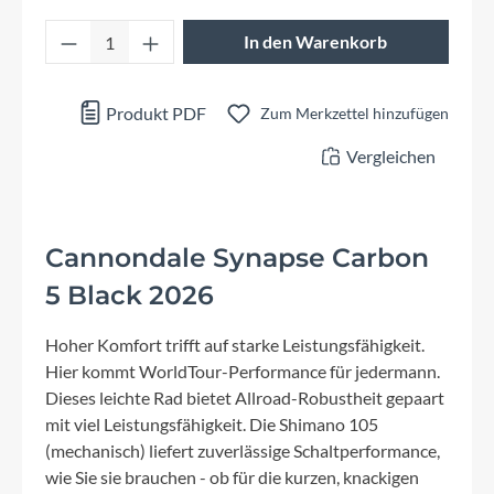
Produkt Anzahl: Gib den gewünschten Wert 
In den Warenkorb
Produkt PDF
Zum Merkzettel hinzufügen
Vergleichen
Cannondale Synapse Carbon
5 Black 2026
Hoher Komfort trifft auf starke Leistungsfähigkeit.
Hier kommt WorldTour-Performance für jedermann.
Dieses leichte Rad bietet Allroad-Robustheit gepaart
mit viel Leistungsfähigkeit. Die Shimano 105
(mechanisch) liefert zuverlässige Schaltperformance,
wie Sie sie brauchen - ob für die kurzen, knackigen