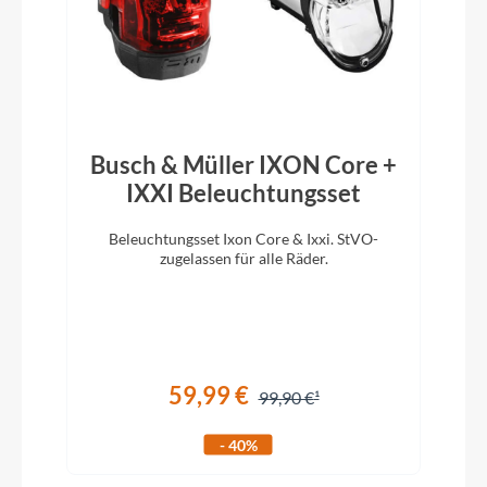
Rahmentyp
Rennrad
Modelljahr
2026
Busch & Müller IXON Core +
IXXI Beleuchtungsset
Hinterrad Nabe
Beleuchtungsset Ixon Core & Ixxi. StVO-
Shimano RS470, 12x142mm centerlock
zugelassen für alle Räder.
Schaltwerk
Shimano 105 7100
59,99 €
99,90 €
Kurbelgarnitur
- 40%
Shimano 105 7100, BSA, 50/35