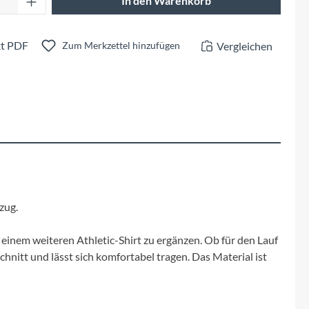
In den Warenkorb
Fuxon
Giro
t PDF
Vergleichen
Zum Merkzettel hinzufügen
Haibike
i:SY
Knog
Kärcher
zug.
Litemove
einem weiteren Athletic-Shirt zu ergänzen. Ob für den Lauf
nitt und lässt sich komfortabel tragen. Das Material ist
Mammut