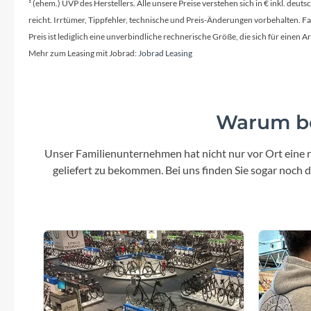
SHIMANO
¹ (ehem.) UVP des Herstellers. Alle unsere Preise verstehen sich in € inkl. deu
reicht. Irrtümer, Tippfehler, technische und Preis-Änderungen vorbehalten. 
Preis ist lediglich eine unverbindliche rechnerische Größe, die sich für ein
SKS
Mehr zum Leasing mit Jobrad:
Jobrad Leasing
SRAM
Warum be
Tip Top
Unser Familienunternehmen hat nicht nur vor Ort eine r
Unleazhed
geliefert zu bekommen. Bei uns finden Sie sogar noch
Voxom
Woom
Zipp