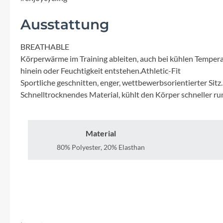
Mavic
Ausstattung
MonkeyLink
BREATHABLE
Ortlieb
Körperwärme im Training ableiten, auch bei kühlen Temperatu
hinein oder Feuchtigkeit entstehen.Athletic-Fit
Sportliche geschnitten, enger, wettbewerbsorientierter Si
Pitlock
Schnelltrocknendes Material, kühlt den Körper schneller run
Profile Design
Material
Reich
80% Polyester, 20% Elasthan
Rixen & Kaul
S'COOL