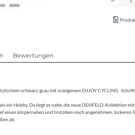
Focus
Ghost
Produk
Gudereit
Hercules
en
Bewertungen
KLICKfix
KTM
 stylischem schwarz-grau mit orangenem ENJOY CYCLING -Schrift
Lezyne
ls ein Hobby. Da liegt es nahe, die neue DENFELD-Kollektion mit 
tet einen körpernahen und trotzdem noch angenehmen, lockeren Sch
Lupine
ußen ab.