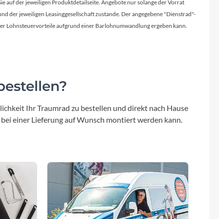
Sigma
Sie auf der jeweiligen Produktdetailseite. Angebote nur solange der Vorrat
d der jeweiligen Leasinggesellschaft zustande. Der angegebene "Dienstrad"-
licher Lohnsteuervorteile aufgrund einer Barlohnumwandlung ergeben kann.
SQlab
Thule
estellen?
Uebler
ichkeit Ihr Traumrad zu bestellen und direkt nach Hause
VDO
 bei einer Lieferung auf Wunsch montiert werden kann.
Winora
Zefal