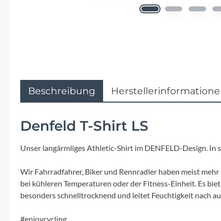
Flyer
Garmin
Gore
Hebie
Beschreibung
Herstellerinformation
Kettler Alu Rad
Denfeld T-Shirt LS
Koga
Unser langärmliges Athletic-Shirt im DENFELD-Design. In
Lapierre
Wir Fahrradfahrer, Biker und Rennradler haben meist mehr a
bei kühleren Temperaturen oder der Fitness-Einheit. Es bie
Lizard Skins
besonders schnelltrocknend und leitet Feuchtigkeit nach a
#enjoycycling