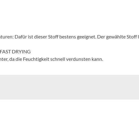
Mcfk
Mounty
Park Tool
ren: Dafür ist dieser Stoff bestens geeignet. Der gewählte Stoff l
tz.FAST DRYING
POC
ter, da die Feuchtigkeit schnell verdunsten kann.
PUKY
RFR
RockShox
Schwalbe