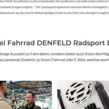
Sigg
tscher MwSt. Einzelheiten zu den individuellen Versandkosten und Lieferzeiten erfahren 
Farbabweichungen möglich. * Der Leasingvertrag kommt zwischen deinem Arbeitgeber un
en Arbeitnehmer aus dem bei Direktkauf gültigen Endpreis des Fahrrades abzüglich mög
Sportourer
Tenways
i Fahrrad DENFELD Radsport b
Topeak
iesige Auswahl an Fahrrädern, sondern bietet auch Ihnen die Mögl
Uvex
 das passende Zubehör zu Ihrem Fahrrad oder E-Bike, welches auch
Widek
Yazoo