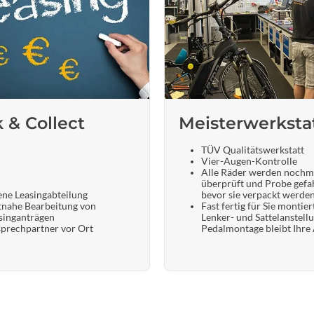
k & Collect
Meisterwerksta
TÜV Qualitätswerkstatt
Vier-Augen-Kontrolle
Alle Räder werden nochm
überprüft und Probe gefa
ene Leasingabteilung
bevor sie verpackt werde
tnahe Bearbeitung von
Fast fertig für Sie montier
singanträgen
Lenker- und Sattelanstell
prechpartner vor Ort
Pedalmontage bleibt Ihre