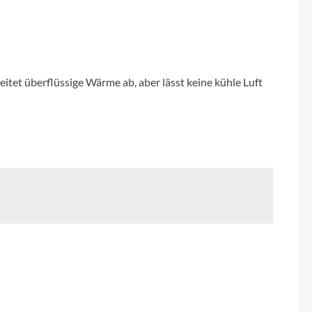
Micro
NC-17
Pegasus
eitet überflüssige Wärme ab, aber lässt keine kühle Luft
Powerbar
Racktime
RIESE & MÜLLER
ROTWILD Bikes
Scott