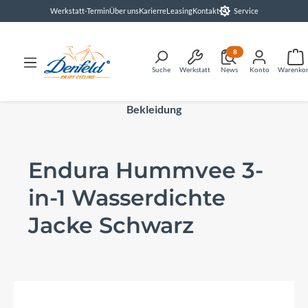
Werkstatt-Termin
Über uns
Karierre
Leasing
Kontakt
Service
alt springen
8
Suche
Werkstatt
News
Konto
Warenko
Bekleidung
Endura Hummvee 3-
in-1 Wasserdichte
Jacke Schwarz