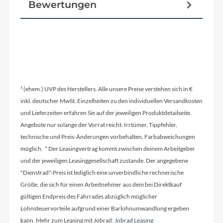
Bewertungen
¹ (ehem.) UVP des Herstellers. Alle unsere Preise verstehen sich in €
inkl. deutscher MwSt. Einzelheiten zu den individuellen Versandkosten
und Lieferzeiten erfahren Sie auf der jeweiligen Produktdetailseite.
Angebote nur solange der Vorrat reicht. Irrtümer, Tippfehler,
technische und Preis-Änderungen vorbehalten. Farbabweichungen
möglich. * Der Leasingvertrag kommt zwischen deinem Arbeitgeber
und der jeweiligen Leasinggesellschaft zustande. Der angegebene
"Dienstrad"-Preis ist lediglich eine unverbindliche rechnerische
Größe, die sich für einen Arbeitnehmer aus dem bei Direktkauf
gültigen Endpreis des Fahrrades abzüglich möglicher
Lohnsteuervorteile aufgrund einer Barlohnumwandlung ergeben
kann. Mehr zum Leasing mit Jobrad:
Jobrad Leasing