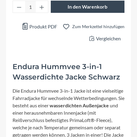
Produkt Anzahl: Gib den gewünschten Wert 
In den Warenkorb
Produkt PDF
Zum Merkzettel hinzufügen
Vergleichen
Endura Hummvee 3-in-1
Wasserdichte Jacke Schwarz
Die Endura Hummvee 3-in-1 Jacke ist eine vielseitige
Fahrradjacke für wechselnde Wetterbedingungen. Sie
besteht aus einer
wasserdichten Außenjacke
und
einer herausnehmbaren Innenjacke (mit
Reißverschluss befestigtes PrimaLoft®-Fleece),
welche je nach Temperatur gemeinsam oder separat
getragen werden können. 3 Jacken in einer! Die Jacke