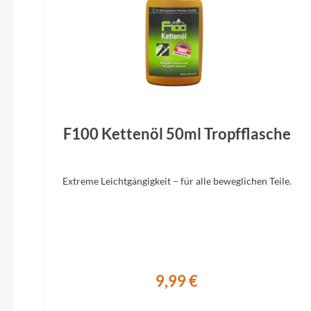
Schalthebel
SHIMANO Alivio SL-M3100
Gabel
SR SUNTOUR NVX-30 100 mm
F100 Kettenöl 50ml Tropfflasche
Extreme Leichtgängigkeit – für alle beweglichen Teile.
9,99 €