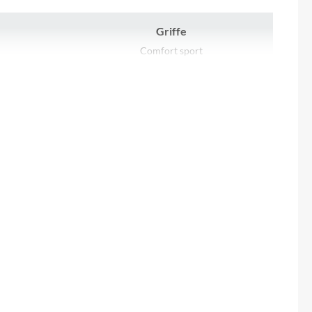
Sigma
Griffe
SQlab
Comfort sport
Thule
Kurbelgarnitur
FSA
Uebler
Motor
VDO
Bosch Performance Line (Smart System)
25/75Nm
Winora
Gewicht
lspanner
ohne Akku 23,76 kg
Zefal
Gepäckträger
MonkeyLoad Systemgepäckträger