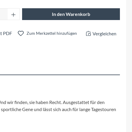
Fuxon
Anzahl: Gib den gewünschten Wert ein oder 
In den Warenkorb
Giro
t PDF
Vergleichen
Haibike
Zum Merkzettel hinzufügen
i:SY
Knog
Kärcher
Litemove
nd wir finden, sie haben Recht. Ausgestattet für den
portliche Gene und lässt sich auch für lange Tagestouren
Mammut