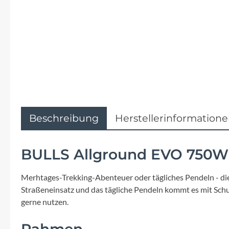
Flyer
Garmin
Gore
Hebie
Kettler Alu Rad
Beschreibung
Herstellerinformation
Koga
BULLS Allground EVO 750W
Lapierre
Merhtages-Trekking-Abenteuer oder tägliches Pendeln - diese
Straßeneinsatz und das tägliche Pendeln kommt es mit Schu
Lizard Skins
gerne nutzen.
Rahmen