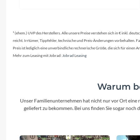
¹ (ehem.) UVP des Herstellers. Alle unsere Preise verstehen sich in € inkl. deu
reicht. Irrtümer, Tippfehler, technische und Preis-Änderungen vorbehalten. 
Preis ist lediglich eine unverbindliche rechnerische Größe, die sich für ein
Mehr zum Leasing mit Jobrad:
Jobrad Leasing
Warum be
Unser Familienunternehmen hat nicht nur vor Ort eine r
geliefert zu bekommen. Bei uns finden Sie sogar noch