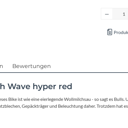
Focus
Produkt 
Ghost
Produk
Gudereit
Hercules
KLICKfix
en
Bewertungen
KTM
h Wave hyper red
Lezyne
s Bike ist wie eine eierlegende Wollmilchsau - so sagt es Bulls. U
tzblechen, Gepäckträger und Beleuchtung daher. Trotzdem hat es s
Lupine