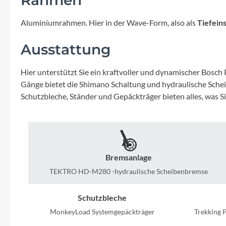
Mavic
Aluminiumrahmen. Hier in der Wave-Form, also als
Tiefein
MonkeyLink
Ausstattung
Ortlieb
Hier unterstützt Sie ein kraftvoller und dynamischer Bosc
Gänge bietet die Shimano Schaltung und hydraulische Sche
Pitlock
Schutzbleche, Ständer und Gepäckträger bieten alles, was S
Profile Design
Reich
Bremsanlage
Rixen & Kaul
TEKTRO HD-M280 -hydraulische Scheibenbremse
Schutzbleche
S'COOL
MonkeyLoad Systemgepäckträger
Trekking 