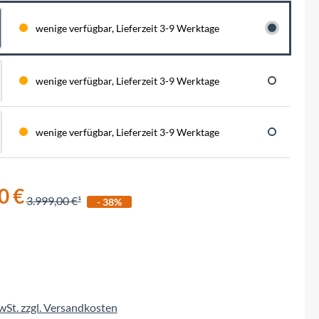
BySchulz
schnell...
schauen auf eine lange ...
haben wir für diese Notfälle eine riesen
Menge der wichtigsten Fahrrad-Ersatzteile
wenige verfügbar, Lieferzeit 3-9 Werktage
direkt auf Lager. Sowohl für Rennräder,
Contec
Mountainbikes, Trekking-Räder oder...
Crane Bell
wenige verfügbar, Lieferzeit 3-9 Werktage
Deuter
wenige verfügbar, Lieferzeit 3-9 Werktage
Dynamic
0 €
Ergon
3.999,00 €
- 38%
F100
Finish Line
MwSt. zzgl. Versandkosten