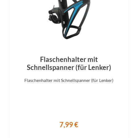
Bremshebel
Steuersatz
Tektro
FSA no.57
Display
Sattelstütze
Bosch LED Remote
BULLS Aluminium
Flaschenhalter mit
Schnellspanner (für Lenker)
Flaschenhalter mit Schnellspanner (für Lenker)
7,99 €