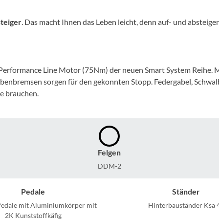
Mcfk
steiger
. Das macht Ihnen das Leben leicht, denn auf- und absteigen 
Mounty
Park Tool
h Performance Line Motor (75Nm) der neuen Smart System Reihe. M
ibenbremsen sorgen für den gekonnten Stopp. Federgabel, Schwalb
POC
ie brauchen.
PUKY
RFR
Felgen
RockShox
DDM-2
Pedale
Ständer
Schwalbe
Pedale mit Aluminiumkörper mit
Hinterbauständer Ksa 
2K Kunststoffkäfig