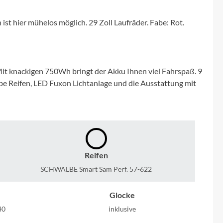
Micro
ist hier mühelos möglich. 29 Zoll Laufräder. Fabe: Rot.
NC-17
Pegasus
it knackigen 750Wh bringt der Akku Ihnen viel Fahrspaß. 9
e Reifen, LED Fuxon Lichtanlage und die Ausstattung mit
Powerbar
Racktime
RIESE & MÜLLER
Reifen
ROTWILD Bikes
SCHWALBE Smart Sam Perf. 57-622
Glocke
Scott
40
inklusive