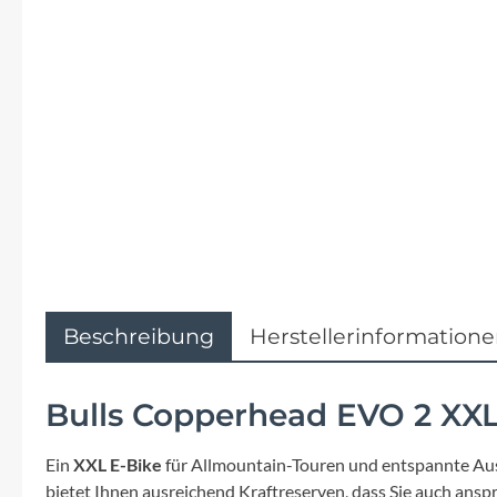
Flyer
Garmin
Gore
Hebie
Kettler Alu Rad
Koga
Beschreibung
Herstellerinformation
Lapierre
Bulls Copperhead EVO 2 XXL
Lizard Skins
Ein
XXL E-Bike
für Allmountain-Touren und entspannte Aus
bietet Ihnen ausreichend Kraftreserven, dass Sie auch ans