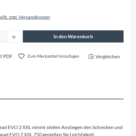
Fuxon
MwSt. zzgl. Versandkosten
Giro
Anzahl: Gib den gewünschten Wert ein oder 
Haibike
In den Warenkorb
i:SY
t PDF
Vergleichen
Zum Merkzettel hinzufügen
Knog
Kärcher
Litemove
Mammut
ead EVO 2 XXL nimmt steilen Anstiegen den Schrecken und
head EVO 2 XXL 750 genießen Sie Leichtigkeit,