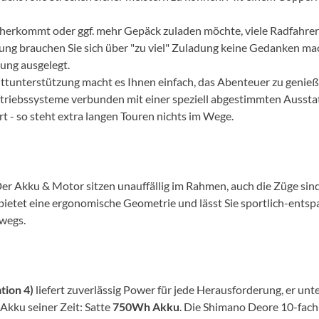
Mcfk
 daherkommt oder ggf. mehr Gepäck zuladen möchte, viele Radfahr
Mounty
ung brauchen Sie sich über "zu viel" Zuladung keine Gedanken mac
ung ausgelegt.
Park Tool
tunterstützung macht es Ihnen einfach, das Abenteuer zu genieße
riebssysteme verbunden mit einer speziell abgestimmten Ausstatt
 - so steht extra langen Touren nichts im Wege.
POC
PUKY
Akku & Motor sitzen unauffällig im Rahmen, auch die Züge sind in
RFR
bietet eine ergonomische Geometrie und lässt Sie sportlich-entsp
rwegs.
RockShox
Schwalbe
tion 4)
liefert zuverlässig Power für jede Herausforderung, er un
kku seiner Zeit: Satte
750Wh Akku
. Die Shimano Deore 10-fac