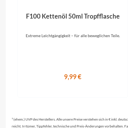
Display
Bosch LED Remote
Limotec A
F100 Kettenöl 50ml Tropfflasche
mm, L
Extreme Leichtgängigkeit – für alle beweglichen Teile.
9,99 €
¹ (ehem.) UVP des Herstellers. Alle unsere Preise verstehen sich in € inkl. deu
reicht. Irrtümer, Tippfehler, technische und Preis-Änderungen vorbehalten. 