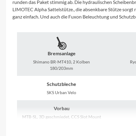
SHIMANO
runden das Paket stimmig ab. Die hydraulischen Scheibenbr
LIMOTEC Alpha Sattelstütze., die absenkbare Stütze sorgt 
ganz einfach. Und auch die Fuxon Beleuchtung und Schutzbl
SKS
SRAM
Tip Top
Bremsanlage
Shimano BR-MT410, 2 Kolben
Ryd
180/203mm
Unleazhed
Schutzbleche
Voxom
SKS Urban Velo
Woom
Vorbau
MTB-SL, 3D geschmiedet, CCS Slot Mount
Zipp
ready