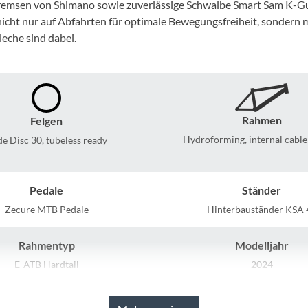
Sigg
emsen von Shimano sowie zuverlässige Schwalbe Smart Sam K-Guar
nicht nur auf Abfahrten für optimale Bewegungsfreiheit, sondern 
eche sind dabei.
Sportourer
Tenways
Topeak
Rahmen
Felgen
Hydroforming, internal cable
e Disc 30, tubeless ready
Uvex
Pedale
Ständer
Widek
Zecure MTB Pedale
Hinterbauständer KSA 
Yazoo
Rahmentyp
Modelljahr
E-ATB Hardtail
2024