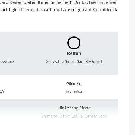
Sigma
d Reifen bieten Ihnen Sicherheit. On Top hier mit einer
macht gleichzeitig das Auf- und Absteigen auf Knopfdruck
SQlab
Thule
Uebler
Reifen
 routing
Schwalbe Smart Sam K-Guard
VDO
Glocke
Winora
40
inklusive
Zefal
Hinterrad Nabe
Shimano FH-MT200-B Center Lock