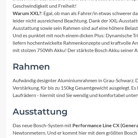
Mavic
Geschwindigkeit und Freiheit!
Warum XXL?
: Egal, ob man als Fahrer/in etwas schwerer
MonkeyLink
leider nicht ausreichend Beachtung. Dank der XXL-Ausstatt
Ausstattung sowie sein Rahmen sind auf eine höhere Belast
Ortlieb
Und es punktet mit noch einem dicken Plus: Dynamische Trit
liefern hochentwickelte Rahmenkonzepte und kraftvolle Ant
mit stolzen 750Wh Akku! Der stärkste Bosch Akku seiner Art
Pitlock
Rahmen
Profile Design
Aufwändig designter Aluminiumrahmen in Grau-Schwarz. Der 
Reich
Verstärkung, für bis zu 150kg Gesamtgewicht ausgelegt. Es 
Laufrädern - hiermit sind Sie wendig und komfortabel unte
Rixen & Kaul
Ausstattung
S'COOL
Das neue Bosch-System mit
Performance Line CX (Genera
Newtonmetern. Und er kommt hier mit dem größten Bosch A