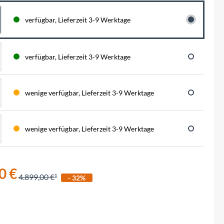
BySchulz
schnell...
schauen auf eine lange ...
haben wir für diese Notfälle eine riesen
Menge der wichtigsten Fahrrad-Ersatzteile
verfügbar, Lieferzeit 3-9 Werktage
direkt auf Lager. Sowohl für Rennräder,
Contec
Mountainbikes, Trekking-Räder oder...
Crane Bell
verfügbar, Lieferzeit 3-9 Werktage
Deuter
wenige verfügbar, Lieferzeit 3-9 Werktage
Dynamic
wenige verfügbar, Lieferzeit 3-9 Werktage
Ergon
F100
0 €
4.899,00 €
- 32%
Finish Line