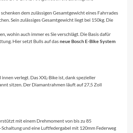
Micro
er schenken dem zulässigen Gesamtgewicht eines Fahrrades
NC-17
hen. Sein zulässiges Gesamtgewicht liegt bei 150kg. Die
Pegasus
n, wohin auch immer es Sie verschlägt. Die Basis dafür
ung. Hier setzt Bulls auf das
neue Bosch E-Bike System
Powerbar
Racktime
nen verlegt. Das XXL-Bike ist, dank spezieller
RIESE & MÜLLER
annt sitzen. Der Diamantrahmen läuft auf 27,5 Zoll
ROTWILD Bikes
Scott
terstützt mit einem Drehmoment von bis zu 85
h-Schaltung und eine Luftfedergabel mit 120mm Federweg