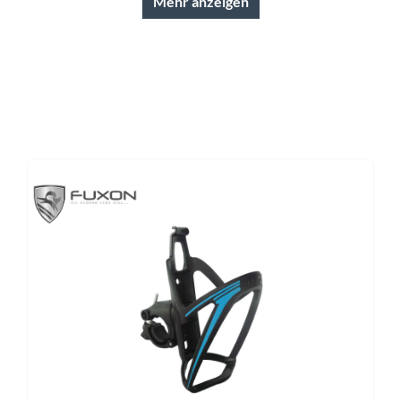
Mehr anzeigen
Ladegerät
Schaltwerk
ch Standard Ladegerät 4A
Shimano Deore RD-M5120 
Kassette
Lenker
ano Deore 10-fach, 11-42T
Zecure Sport-SL
Kette
Rücklicht
KMC, X10EPT
Fuxon RL-Mini Clip
Akku
Laufradgröße
owerTube (Smart System) 750
27,5 Zoll
Steuersatz
Sattel
FSA No.57SC
Zecure