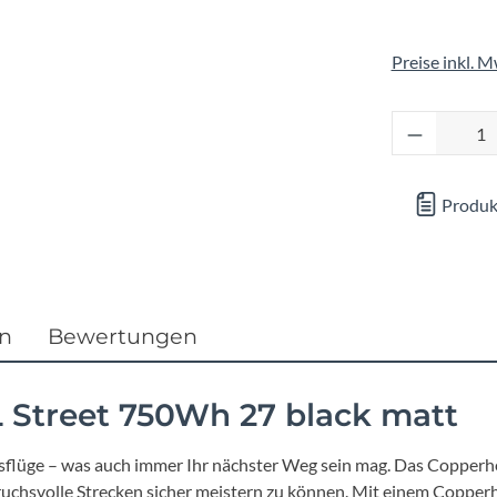
Focus
Preise inkl. 
Ghost
Produkt 
Gudereit
Hercules
Produk
KLICKfix
KTM
en
Bewertungen
Lezyne
 Street 750Wh 27 black matt
Lupine
flüge – was auch immer Ihr nächster Weg sein mag. Das Copperh
pruchsvolle Strecken sicher meistern zu können. Mit einem Copper