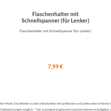
Sattelstütze
lpha 1, 30,9 / S: 75 mm, M: 100
Flaschenhalter mit
: 125 mm, XL/ XXL: 150 mm
Schnellspanner (für Lenker)
Flaschenhalter mit Schnellspanner (für Lenker)
7,99 €
tscher MwSt. Einzelheiten zu den individuellen Versandkosten und Lieferzeiten erfahren 
Farbabweichungen möglich. * Der Leasingvertrag kommt zwischen deinem Arbeitgeber un