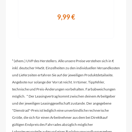
Hinterrad Nabe
9,99 €
SHIMANO Deore FH-M6000QR Center Lock
Griffe
ERGON GP-10
¹ (ehem.) UVP des Herstellers. Alle unsere Preise verstehen sich in €
Ladegerät
inkl. deutscher MwSt. Einzelheiten zu den individuellen Versandkosten
und Lieferzeiten erfahren Sie auf der jeweiligen Produktdetailseite.
Bosch Standard Ladegerät 4A
Angebote nur solange der Vorrat reicht. Irrtümer, Tippfehler,
technische und Preis-Änderungen vorbehalten. Farbabweichungen
möglich. * Der Leasingvertrag kommt zwischen deinem Arbeitgeber
Schaltwerk
und der jeweiligen Leasinggesellschaft zustande. Der angegebene
SHIMANO Deore XT LinkGlide RD-M8130
"Dienstrad"-Preis ist lediglich eine unverbindliche rechnerische
shadow+
Größe, die sich für einen Arbeitnehmer aus dem bei Direktkauf
gültigen Endpreis des Fahrrades abzüglich möglicher
Lohnsteuervorteile aufgrund einer Barlohnumwandlung ergeben