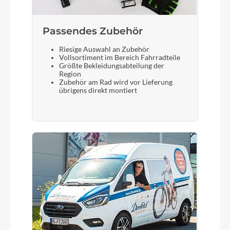
Bosch PowerTube 800
Passendes Zubehör
Gepäckträger
Riesige Auswahl an Zubehör
ACID Integrated Carrier 30, CUBE Adapter
Vollsortiment im Bereich Fahrradteile
Compatible
Größte Bekleidungsabteilung der
Region
Zubehör am Rad wird vor Lieferung
übrigens direkt montiert
Schalthebel
Shimano Cues SL-U6000, Rapidfire-Plus
Bremshebel
Magura
Steuersatz
ACROS AZF-1035, ICR (Integrated Cable
Routing), Top Zero-Stack 1 12 (ZS 56mm), Bottom
Zero-Stack 1 12 (ZS 56mm), HIC