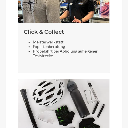
Rücklicht
ACID Mudguard Rear Light PRO-E, 12V, DC
Click & Collect
Vorderrad Nabe
Meisterwerkstatt
CUBE Engineered By Newmen, 15mm, Boost, 6-
Expertenberatung
Bolt
Probefahrt bei Abholung auf eigener
Teststrecke
Gewicht
27,4 kg
Scheinwerfer
ACID Front Light PRO-E 60 X-Connect, 12V, DC
Akku