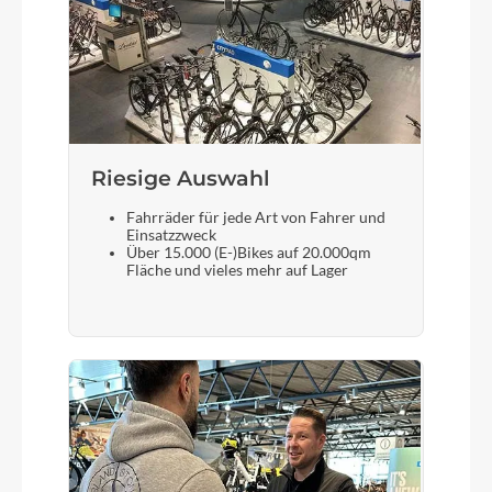
Shimano Cues CS-LG400, 11-50T
Lenker
CUBE Comfort Trail Bar, 700mm
Riesige Auswahl
Farbe
electricblue´n´chrome
Fahrräder für jede Art von Fahrer und
Einsatzzweck
Über 15.000 (E-)Bikes auf 20.000qm
Fläche und vieles mehr auf Lager
Motor
Bosch Drive Unit Performance Line CX, Smart
System
Kette
KMC eGlide