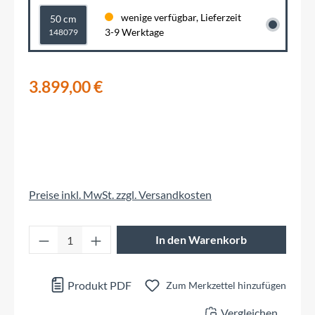
wenige verfügbar, Lieferzeit
50 cm
3-9 Werktage
148079
3.899,00 €
Preise inkl. MwSt. zzgl. Versandkosten
Produkt Anzahl: Gib den gewünschten Wert 
In den Warenkorb
Produkt PDF
Zum Merkzettel hinzufügen
Vergleichen