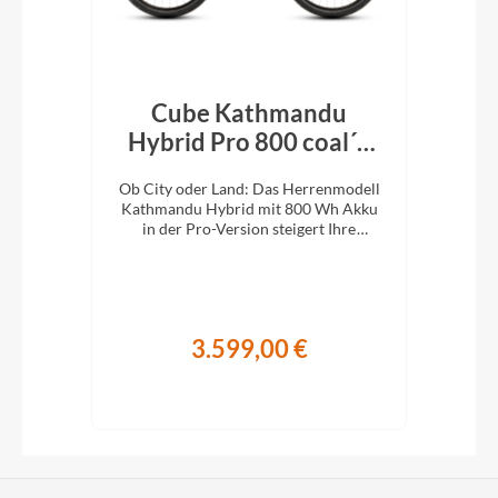
Cube Kathmandu
k´n
Hybrid Pro 800 coal´n
H
´black 2026
En
e
Ob City oder Land: Das Herrenmodell
Ob 
XC-
Kathmandu Hybrid mit 800 Wh Akku
Kat
ung.
in der Pro-Version steigert Ihre
i
Abenteuerlust auf zwei Rädern.
A
3.599,00 €