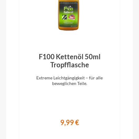
Ständer
ACID FM Pure Kickstand
Glocke
F100 Kettenöl 50ml
Easy Bell
)
Tropfflasche
Extreme Leichtgängigkeit – für alle
Vorbau
beweglichen Teile.
CUBE Comfort Stem Pro, 31.8mm, Adjustable
Rahmentyp
Diamant
9,99 €