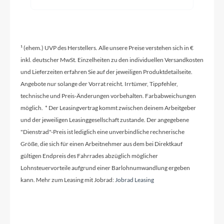
Modelljahr
2025
¹ (ehem.) UVP des Herstellers. Alle unsere Preise verstehen sich in €
Hinterrad Nabe
inkl. deutscher MwSt. Einzelheiten zu den individuellen Versandkosten
CUBE Engineered By Newmen, 12mm, Boost, 6-
und Lieferzeiten erfahren Sie auf der jeweiligen Produktdetailseite.
Bolt
Angebote nur solange der Vorrat reicht. Irrtümer, Tippfehler,
technische und Preis-Änderungen vorbehalten. Farbabweichungen
Extras
möglich. * Der Leasingvertrag kommt zwischen deinem Arbeitgeber
Bosch Kiox 300
und der jeweiligen Leasinggesellschaft zustande. Der angegebene
"Dienstrad"-Preis ist lediglich eine unverbindliche rechnerische
Größe, die sich für einen Arbeitnehmer aus dem bei Direktkauf
Griffe
gültigen Endpreis des Fahrrades abzüglich möglicher
ACID Travel Comfort
Lohnsteuervorteile aufgrund einer Barlohnumwandlung ergeben
kann. Mehr zum Leasing mit Jobrad:
Jobrad Leasing
Ladegerät
Bosch 2A