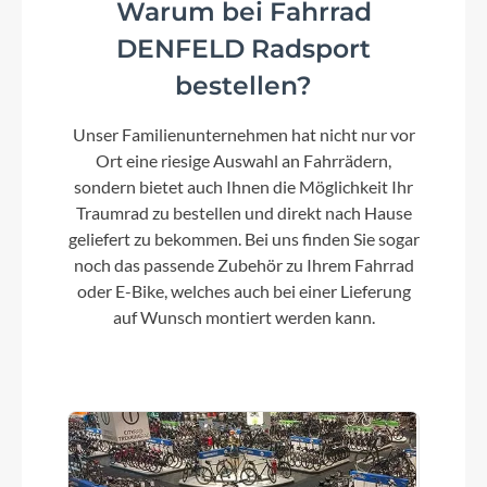
Warum bei Fahrrad
DENFELD Radsport
Schaltwerk
bestellen?
Shimano Cues RD-U6000-GS, 11-Speed
Unser Familienunternehmen hat nicht nur vor
Rahmenmaterial
Ort eine riesige Auswahl an Fahrrädern,
Aluminium Superlite
sondern bietet auch Ihnen die Möglichkeit Ihr
Traumrad zu bestellen und direkt nach Hause
geliefert zu bekommen. Bei uns finden Sie sogar
Größen Optionen des Herstellers
noch das passende Zubehör zu Ihrem Fahrrad
S / 50cm, M / 54cm, L / 58cm, XL / 62cm
oder E-Bike, welches auch bei einer Lieferung
auf Wunsch montiert werden kann.
Kurbelgarnitur
ACID MTB Hybrid Pro
Kassette