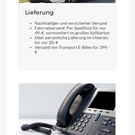
Lieferung
Sattel
Nachhaltiger und versicherter Versand
Fahrradversand: Per Spedition für nur
ACID Sequence Pro Plus
49,-€, vormontiert im großen Vollkarton
Oder persönliche Lieferung im Umkreis
für nur 20,-€
Versand von Transport E-Bikes für 399,-
Gabel
€
SR Suntour Mobie 35 EQ Air, ABS, Tapered,
15x110mm, 100mm
Display
Bosch Kiox 300
Sattelstütze
CUBE Suspension Seatpost HD, 316mm