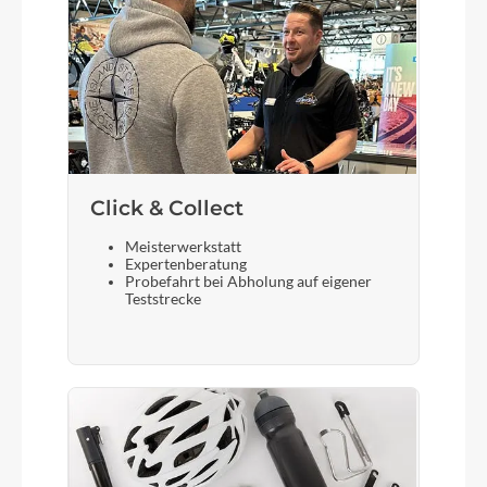
Shimano Tiagra HB-RS470, 12x100mm,
Centerlock
Gewicht
19,1 kg
Scheinwerfer
Click & Collect
ACID Front Light PRO-E 150 X-Connect, 12V,
Meisterwerkstatt
DC
Expertenberatung
Probefahrt bei Abholung auf eigener
Teststrecke
Akku
Bosch CompactTube 400
Laufradgröße
28 Zoll