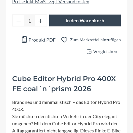
Preise inkl. MwSt. zzgl. Versandkosten
Produkt Anzahl: Gib den gewünschten Wert 
In den Warenkorb
Produkt PDF
Zum Merkzettel hinzufügen
Vergleichen
Cube Editor Hybrid Pro 400X
FE coal´n´prism 2026
Brandneu und minimalistisch – das Editor Hybrid Pro
400X.
Sie möchten den dichten Verkehr in der City elegant
umgehen? Mit dem Cube Editor Hybrid Pro wird der
Alltag garantiert nicht langweilig. Dieses flinke E-Bike