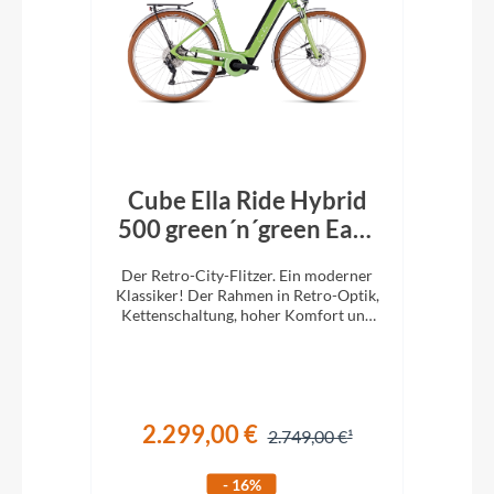
ort
Cube Ella Ride Hybrid
C
ise
500 green´n´green Easy
Entry
mit
Der Retro-City-Flitzer. Ein moderner
Der
tung.
Klassiker! Der Rahmen in Retro-Optik,
Klas
.
Kettenschaltung, hoher Komfort und
Ket
ein super Handling werden Sie
überzeugen.
2.299,00 €
€
2.749,00 €
- 16%