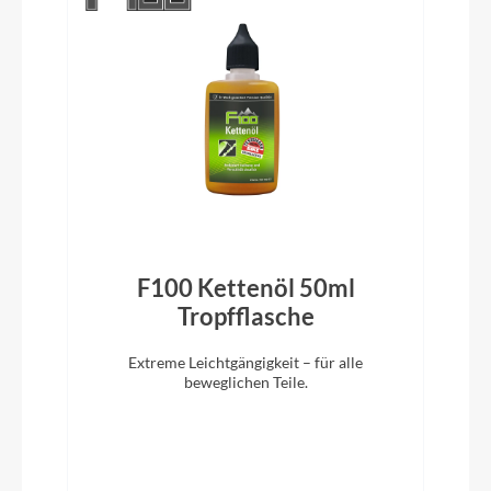
Pedale
CUBE PP MTB medium
Ständer
ACID FM Pure Kickstand
Glocke
F100 Kettenöl 50ml
Knog Oi
)
Tropfflasche
Vorbau
Extreme Leichtgängigkeit – für alle
CUBE Performance Stem, 31.8mm
beweglichen Teile.
Rahmentyp
Diamant