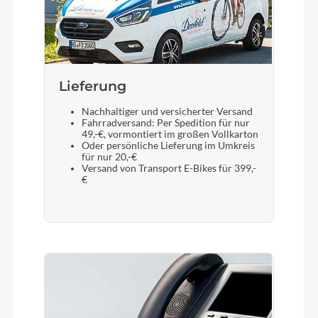
Internal Cable Routing, 12x100mm
Display
Bosch System Control, incl. Mini Remote
Lieferung
Nachhaltiger und versicherter Versand
Fahrradversand: Per Spedition für nur
Sattelstütze
49,-€, vormontiert im großen Vollkarton
Oder persönliche Lieferung im Umkreis
CUBE Performance Post, 30.9mm
für nur 20,-€
Versand von Transport E-Bikes für 399,-
€