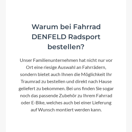
Shimano Cues RD-U6000-GS
Warum bei Fahrrad
Rahmenmaterial
DENFELD Radsport
Aluminium Superlite
bestellen?
Kurbelgarnitur
Unser Familienunternehmen hat nicht nur vor
ACID MTB Hybrid Pro, 44T
Ort eine riesige Auswahl an Fahrrädern,
sondern bietet auch Ihnen die Möglichkeit Ihr
Kassette
Traumrad zu bestellen und direkt nach Hause
geliefert zu bekommen. Bei uns finden Sie sogar
Shimano Cues CS-LG400, 11-50T
noch das passende Zubehör zu Ihrem Fahrrad
oder E-Bike, welches auch bei einer Lieferung
auf Wunsch montiert werden kann.
Lenker
CUBE Rise Trail Bar, 680mm