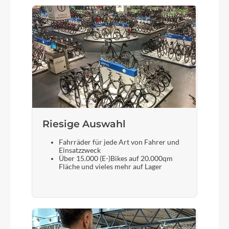
Farbe
coal´n´prism
Motor
Bosch Drive Unit Performance SX max. 60Nm
(BDU31)
Kette
Riesige Auswahl
KMC eGlide
Fahrräder für jede Art von Fahrer und
Einsatzzweck
Über 15.000 (E-)Bikes auf 20.000qm
Fläche und vieles mehr auf Lager
Rücklicht
ACID Mudguard Rear Light PRO-E, 12V, DC
Vorderrad Nabe