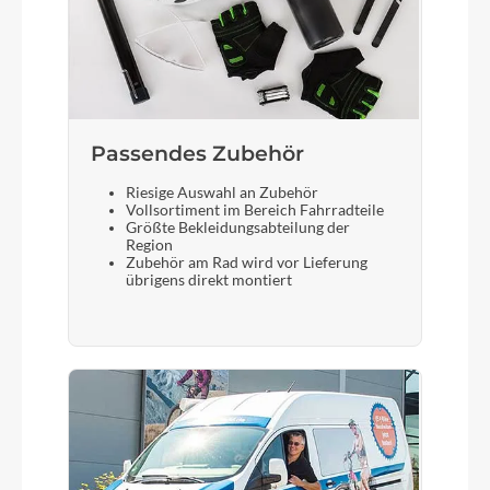
Gepäckträger
ACID Gravel
Schalthebel
Passendes Zubehör
Shimano Cues SL-U6000, Rapidfire Plus
Riesige Auswahl an Zubehör
Vollsortiment im Bereich Fahrradteile
Größte Bekleidungsabteilung der
Region
Bremshebel
Zubehör am Rad wird vor Lieferung
übrigens direkt montiert
Shimano
Sattel
ACID Venec Lite
Gabel
CUBE Editor Full Carbon, 1 1/8" - 1 1/2" Tapered,