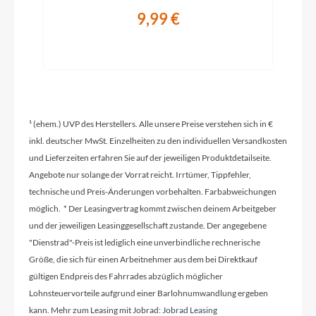
9,99 €
Modelljahr
2026
Hinterrad Nabe
¹ (ehem.) UVP des Herstellers. Alle unsere Preise verstehen sich in €
Shimano FH-QC300-HM, QR, Centerlock
inkl. deutscher MwSt. Einzelheiten zu den individuellen Versandkosten
und Lieferzeiten erfahren Sie auf der jeweiligen Produktdetailseite.
Griffe
Angebote nur solange der Vorrat reicht. Irrtümer, Tippfehler,
ACID Hybrid Tour
technische und Preis-Änderungen vorbehalten. Farbabweichungen
möglich. * Der Leasingvertrag kommt zwischen deinem Arbeitgeber
und der jeweiligen Leasinggesellschaft zustande. Der angegebene
Ladegerät
"Dienstrad"-Preis ist lediglich eine unverbindliche rechnerische
Größe, die sich für einen Arbeitnehmer aus dem bei Direktkauf
Bosch 2A
gültigen Endpreis des Fahrrades abzüglich möglicher
Lohnsteuervorteile aufgrund einer Barlohnumwandlung ergeben
kann. Mehr zum Leasing mit Jobrad:
Jobrad Leasing
Schaltwerk