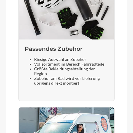
Shimano Cues SL-U6000, Rapidfire-Plus
Bremshebel
Shimano
Passendes Zubehör
Steuersatz
Riesige Auswahl an Zubehör
ACROS AZF-1035, ICR (Integrated Cable
Vollsortiment im Bereich Fahrradteile
Routing), Top Zero-Stack 1 1/2" (ZS 56mm),
Größte Bekleidungsabteilung der
Bottom Zero-Stack 1 1/2" (ZS 56mm), HIC
Region
Zubehör am Rad wird vor Lieferung
übrigens direkt montiert
Sattel
ACID Sequence 180
Gabel