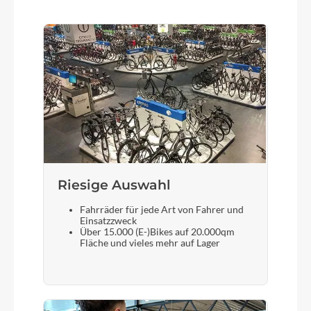
Farbe
goldenlime´n´black
Motor
Bosch Drive Unit Performance Line PX max.
90Nm (BDU34)
Kette
KMC eGlide
Riesige Auswahl
Fahrräder für jede Art von Fahrer und
Rücklicht
Einsatzzweck
Über 15.000 (E-)Bikes auf 20.000qm
ACID Mudguard Rear Light PRO-E, 12V, DC
Fläche und vieles mehr auf Lager
Gewicht
27,3 kg