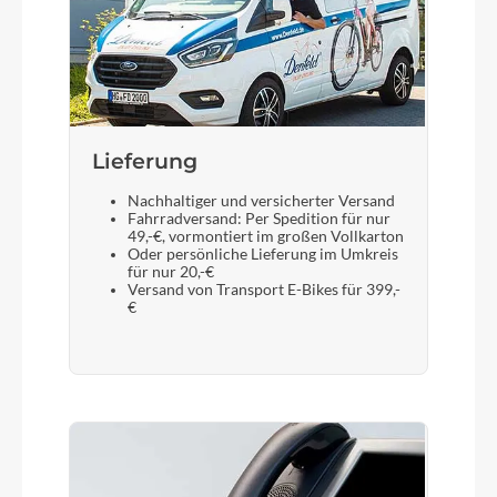
SR Suntour NX1-32 LO Air, Tapered, 15x110mm,
100mm
Display
Bosch Purion 200 with Integrated Display
Lieferung
Sattelstütze
Nachhaltiger und versicherter Versand
Fahrradversand: Per Spedition für nur
CUBE Suspension Seatpost HD, 31.6mm
49,-€, vormontiert im großen Vollkarton
Oder persönliche Lieferung im Umkreis
für nur 20,-€
Versand von Transport E-Bikes für 399,-
€