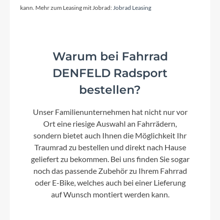
Shimano Cues RD-U6000-GS, 11-Speed
kann. Mehr zum Leasing mit Jobrad:
Jobrad Leasing
Rahmenmaterial
Warum bei Fahrrad
Aluminium Superlite
DENFELD Radsport
bestellen?
Kurbelgarnitur
ACID Trekking Hybrid, 40T
Unser Familienunternehmen hat nicht nur vor
Ort eine riesige Auswahl an Fahrrädern,
Kassette
sondern bietet auch Ihnen die Möglichkeit Ihr
Shimano Cues CS-LG400, 11-50T
Traumrad zu bestellen und direkt nach Hause
geliefert zu bekommen. Bei uns finden Sie sogar
noch das passende Zubehör zu Ihrem Fahrrad
Lenker
oder E-Bike, welches auch bei einer Lieferung
CUBE Comfort Trail Bar, 700mm
auf Wunsch montiert werden kann.