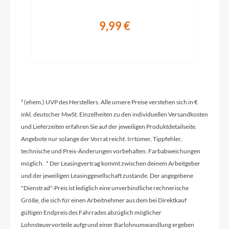
9,99 €
Rahmentyp
On-Road
Modelljahr
2026
¹ (ehem.) UVP des Herstellers. Alle unsere Preise verstehen sich in €
inkl. deutscher MwSt. Einzelheiten zu den individuellen Versandkosten
und Lieferzeiten erfahren Sie auf der jeweiligen Produktdetailseite.
Griffe
Angebote nur solange der Vorrat reicht. Irrtümer, Tippfehler,
ACID Travel Comfort
technische und Preis-Änderungen vorbehalten. Farbabweichungen
möglich. * Der Leasingvertrag kommt zwischen deinem Arbeitgeber
Ladegerät
und der jeweiligen Leasinggesellschaft zustande. Der angegebene
Bosch 2A
"Dienstrad"-Preis ist lediglich eine unverbindliche rechnerische
Größe, die sich für einen Arbeitnehmer aus dem bei Direktkauf
gültigen Endpreis des Fahrrades abzüglich möglicher
Schaltwerk
Lohnsteuervorteile aufgrund einer Barlohnumwandlung ergeben