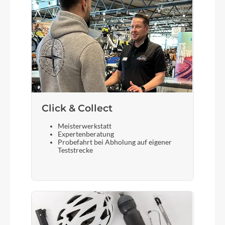
Scheinwerfer
ACID Front Light PRO-E 60 X-Connect, 12V, DC
Akku
Bosch PowerTube 800
Click & Collect
Laufradgröße
Meisterwerkstatt
Expertenberatung
28 Zoll
Probefahrt bei Abholung auf eigener
Teststrecke
Gepäckträger
ACID SIC 2.0 RILink
Schalthebel