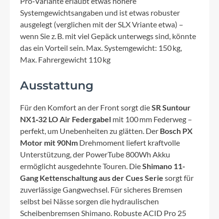
Pro‑Variante erlaubt etwas höhere
Systemgewichtsangaben und ist etwas robuster
ausgelegt (verglichen mit der SLX Vriante etwa) –
wenn Sie z. B. mit viel Gepäck unterwegs sind, könnte
das ein Vorteil sein. Max. Systemgewicht: 150 kg,
Max. Fahrergewicht 110 kg
Ausstattung
Für den Komfort an der Front sorgt die
SR Suntour
NX1‑32 LO Air Federgabel
mit 100 mm Federweg –
perfekt, um Unebenheiten zu glätten. Der
Bosch PX
Motor mit 90Nm
Drehmoment liefert kraftvolle
Unterstützung, der PowerTube 800Wh Akku
ermöglicht ausgedehnte Touren. Die
Shimano 11-
Gang Kettenschaltung aus der Cues Serie
sorgt für
zuverlässige Gangwechsel. Für sicheres Bremsen
selbst bei Nässe sorgen die hydraulischen
Scheibenbremsen Shimano. Robuste ACID Pro 25