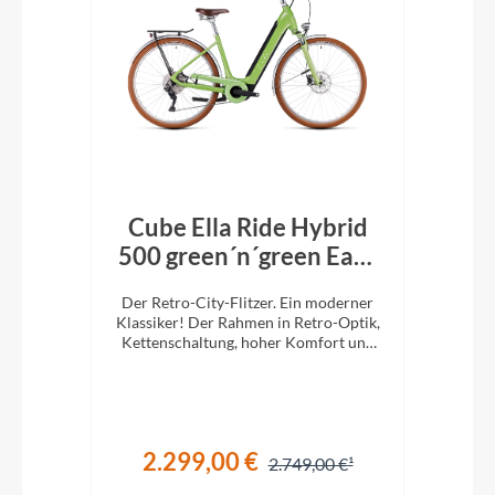
ort
Cube Ella Ride Hybrid
C
ise
500 green´n´green Easy
Entry
mit
Der Retro-City-Flitzer. Ein moderner
Der
tung.
Klassiker! Der Rahmen in Retro-Optik,
Klas
.
Kettenschaltung, hoher Komfort und
Ket
ein super Handling werden Sie
überzeugen.
2.299,00 €
€
2.749,00 €