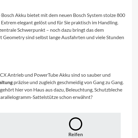
Micro
ve Bosch Akku bietet mit dem neuen Bosch System stolze 800
NC-17
xtrem elegant gelöst und für Sie praktisch im Handling.
nd zentrale Schwerpunkt – noch dazu bringt das dem
Pegasus
rt Geometry sind selbst lange Ausfahrten und viele Stunden
Powerbar
Racktime
ch CX Antrieb und PowerTube Akku sind so sauber und
altung
präzise und zugleich geschmeidig von Gang zu Gang.
RIESE & MÜLLER
gehört hier von Haus aus dazu, Beleuchtung, Schutzbleche
 Parallelogramm-Sattelstütze schon erwähnt?
ROTWILD Bikes
Scott
Reifen