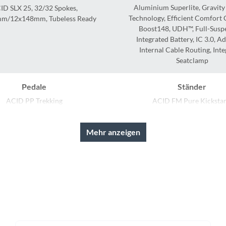
Sigg
Aluminium Superlite, Gravity
ID SLX 25, 32/32 Spokes,
Technology, Efficient Comfort
m/12x148mm, Tubeless Ready
Sportourer
Boost148, UDH™, Full-Susp
Integrated Battery, IC 3.0, 
Internal Cable Routing, Int
Tenways
Seatclamp
Topeak
Pedale
Ständer
ACID PP Trekking
ACID FM Pure Kicksta
Uvex
Rahmentyp
Modelljahr
Mehr anzeigen
On-Road
2026
Widek
Yazoo
Schaltwerk
Rahmenmaterial
XT RD-M8100-SGS, ShadowPlus,
Aluminium Superlite
12-Speed