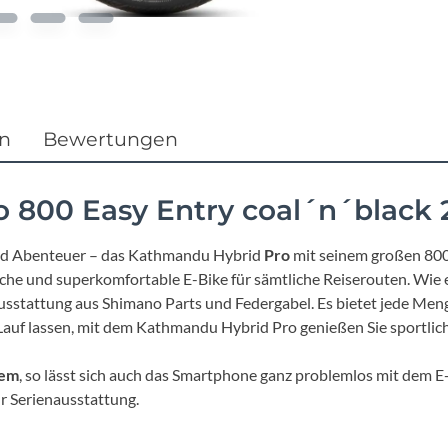
Focus
Ghost
Gudereit
en
Bewertungen
Hercules
 800 Easy Entry coal´n´black 
KLICKfix
und Abenteuer – das Kathmandu Hybrid
Pro
mit seinem großen 800
che und superkomfortable E-Bike für sämtliche Reiserouten. Wie 
KTM
usstattung aus Shimano Parts und Federgabel. Es bietet jede Men
Lauf lassen, mit dem Kathmandu Hybrid Pro genießen Sie sportliche
Lezyne
tem
, so lässt sich auch das Smartphone ganz problemlos mit dem
Lupine
r Serienausstattung.