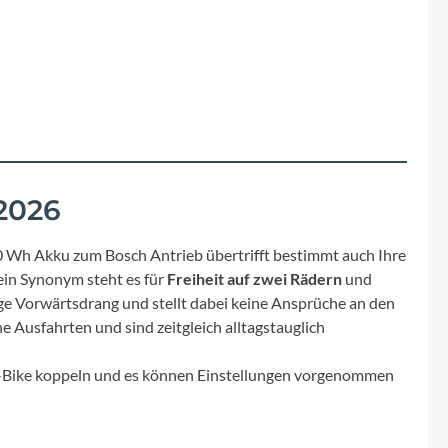
Fuxon
Giro
Haibike
i:SY
2026
Knog
 Wh Akku zum Bosch Antrieb übertrifft bestimmt auch Ihre
ein Synonym steht es für
Freiheit auf zwei Rädern
und
Kärcher
ge Vorwärtsdrang und stellt dabei keine Ansprüche an den
 Ausfahrten und sind zeitgleich alltagstauglich
Litemove
 E-Bike koppeln und es können Einstellungen vorgenommen
Mammut