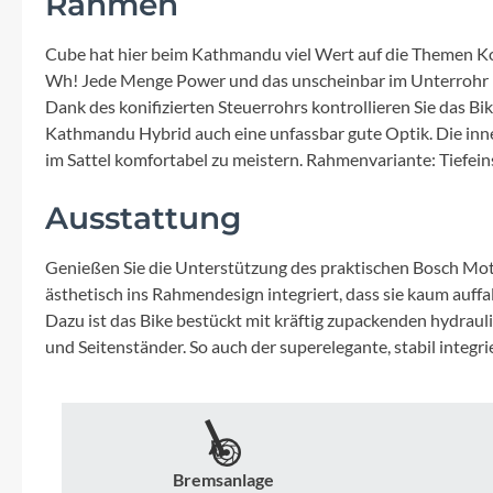
Rahmen
Mavic
Cube hat hier beim Kathmandu viel Wert auf die Themen Kom
MonkeyLink
Wh! Jede Menge Power und das unscheinbar im Unterrohr pla
Dank des konifizierten Steuerrohrs kontrollieren Sie das Bi
Ortlieb
Kathmandu Hybrid auch eine unfassbar gute Optik. Die inne
im Sattel komfortabel zu meistern. Rahmenvariante: Tiefei
Pitlock
Ausstattung
Profile Design
Genießen Sie die Unterstützung des praktischen Bosch Moto
ästhetisch ins Rahmendesign integriert, dass sie kaum auffa
Reich
Dazu ist das Bike bestückt mit kräftig zupackenden hydra
und Seitenständer. So auch der superelegante, stabil integ
Rixen & Kaul
S'COOL
Bremsanlage