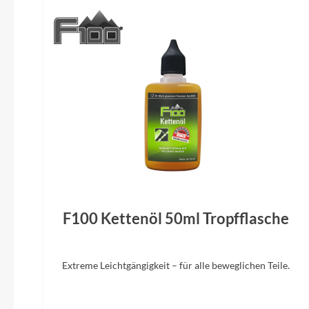
Kassette
Shimano Deore CS-M6100, 10-51T
CUBE
Kette
KMC e12
ACID Mud
Akku
Bosch PowerTube 800
Bremshebel
F100 Kettenöl 50ml Tropfflasche
Shimano
ACROS AZ
Routin
56mm), 
Extreme Leichtgängigkeit – für alle beweglichen Teile.