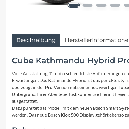
Flyer
Garmin
Gore
Beschreibung
Herstellerinformation
Hebie
Cube Kathmandu Hybrid Pro
Kettler Alu Rad
Volle Ausstattung für unterschiedlichste Anforderungen 
Erwartungen. Das Kathmandu Hybrid ist das perfekte stylis
Koga
überzeugt in der
Pro
-Version mit seiner hochwertigen Topa
Untergrund. Ihrer Abenteuerlust können Sie hiermit freien 
Lapierre
ausgestattet.
Dazu punktet das Modell mit dem neuen
Bosch Smart Sys
Lizard Skins
werden. Das neue Bosch Kiox 500 Display gehört ebenso zu