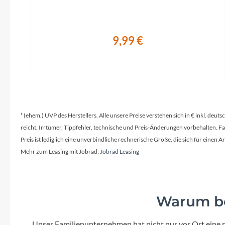
Display
Bosch Kiox 500, Bosch LED Remote
S
9,99 €
¹ (ehem.) UVP des Herstellers. Alle unsere Preise verstehen sich in € inkl. deu
reicht. Irrtümer, Tippfehler, technische und Preis-Änderungen vorbehalten. 
Preis ist lediglich eine unverbindliche rechnerische Größe, die sich für ein
Mehr zum Leasing mit Jobrad:
Jobrad Leasing
Warum be
Unser Familienunternehmen hat nicht nur vor Ort eine r