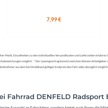
Sattelstütze
R Suntour NVX, 31.6mm
7,99 €
tscher MwSt. Einzelheiten zu den individuellen Versandkosten und Lieferzeiten erfahren 
Farbabweichungen möglich. * Der Leasingvertrag kommt zwischen deinem Arbeitgeber un
en Arbeitnehmer aus dem bei Direktkauf gültigen Endpreis des Fahrrades abzüglich mög
i Fahrrad DENFELD Radsport b
iesige Auswahl an Fahrrädern, sondern bietet auch Ihnen die Mögl