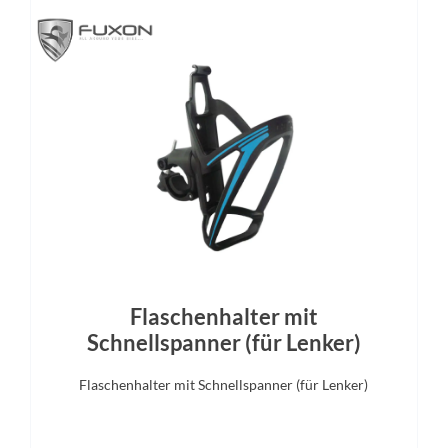
Lenker
Farbe
 Comfort Trail Bar, 700mm
coal´n´black
Rücklicht
Gewicht
guard Rear Light PRO-E, 12V,
28,1 kg
DC
Laufradgröße
Gepäckträger
28 Zoll
ACID Integrated Carrier 3.
Adapter Compatible
Steuersatz
Sattel
Flaschenhalter mit
F-1035, ICR (Integrated Cable
ACID Sequence 180
Schnellspanner (für Lenker)
g), Top Zero-Stack 1 1/2" (ZS
Bottom Zero-Stack 1 1/2" (ZS
Flaschenhalter mit Schnellspanner (für Lenker)
56mm), HIC