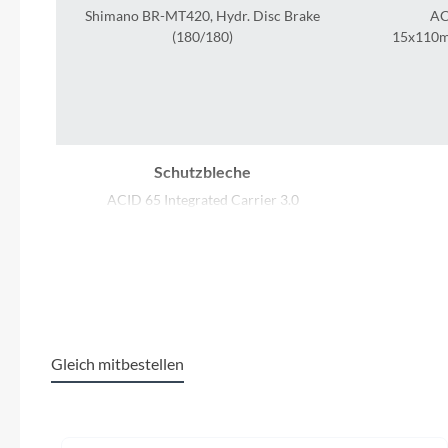
SHIMANO
Shimano BR-MT420, Hydr. Disc Brake
AC
(180/180)
15x110m
SKS
SRAM
Tip Top
Schutzbleche
ACID 65 Integrated Carrier 3.0
Unleazhed
Vorbau
CUBE Comfort Stem Pro, 31.8mm,
Voxom
Adjustable
Woom
Ladegerät
Gleich mitbestellen
Bosch 2A
Shimano 
Zipp
Produktgalerie überspringen