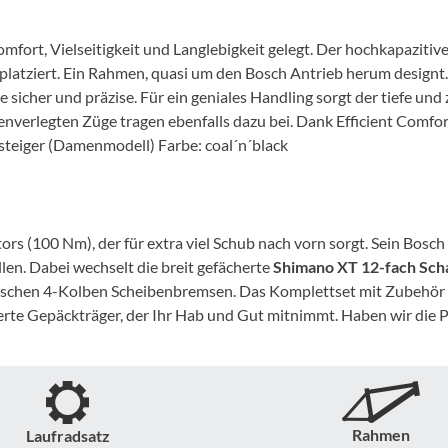
Mcfk
fort, Vielseitigkeit und Langlebigkeit gelegt. Der hochkapaziti
Mounty
tziert. Ein Rahmen, quasi um den Bosch Antrieb herum designt. E
ke sicher und präzise. Für ein geniales Handling sorgt der tiefe u
Park Tool
nverlegten Züge tragen ebenfalls dazu bei. Dank Efficient Comfo
nsteiger (Damenmodell) Farbe: coal´n´black
POC
PUKY
rs (100 Nm), der für extra viel Schub nach vorn sorgt. Sein Bos
llen. Dabei wechselt die breit gefächerte
Shimano XT 12-fach Sch
RFR
ulischen 4-Kolben Scheibenbremsen. Das Komplettset mit Zubehör 
rierte Gepäckträger, der Ihr Hab und Gut mitnimmt. Haben wir die
RockShox
Schwalbe
Rahmen
Laufradsatz