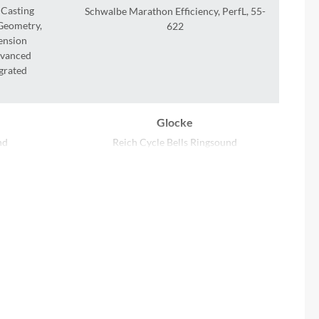
Sigma
 Casting
Schwalbe Marathon Efficiency, PerfL, 55-
 Geometry,
622
ension
SQlab
Advanced
egrated
Thule
Uebler
Glocke
nd
Reich Cycle Bells Ringsound
VDO
Griffe
ACID Travel Comfort
Winora
Zefal
Kurbelgarnitur
ACID MTB Hybrid Pro, 40T