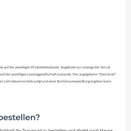
Sie auf der jeweiligen Produktdetailseite. Angebote nur solange der Vorrat
d der jeweiligen Leasinggesellschaft zustande. Der angegebene "Dienstrad"-
licher Lohnsteuervorteile aufgrund einer Barlohnumwandlung ergeben kann.
estellen?
ichkeit Ihr Traumrad zu bestellen und direkt nach Hause