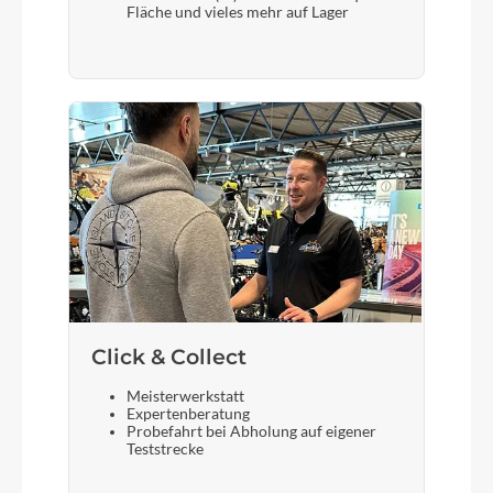
Fläche und vieles mehr auf Lager
Akku
Bosch PowerTube Horizontal 500
Laufradgröße
28 Zoll
Gepäckträger
MonkeyLoad angeschweißt, in Rahmenfarbe
Click & Collect
Schalthebel
SHIMANO Alivio SL-M3100
Meisterwerkstatt
Expertenberatung
Probefahrt bei Abholung auf eigener
Teststrecke
Bremshebel
TEKTRO