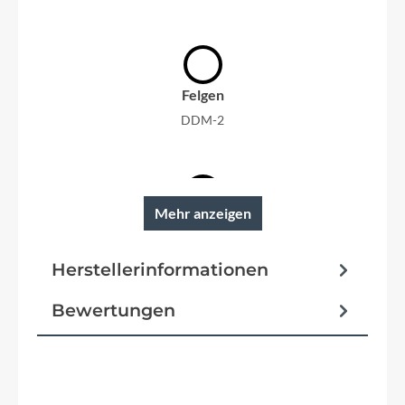
Felgen
DDM-2
Mehr anzeigen
Reifen
SUPERO Optima Safe Anti-Puncture
Herstellerinformationen
Schutzbleche
Bewertungen
SKS PET
Pedale