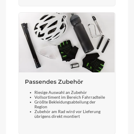
Schloss
AXA Victory
Steuersatz
FSA No.57B-1, 1.5” TAPER LOOKING
Sattel
Passendes Zubehör
SELLE ROYAL Essenza Plus
Riesige Auswahl an Zubehör
Vollsortiment im Bereich Fahrradteile
Gabel
Größte Bekleidungsabteilung der
Region
SR SUNTOUR NEX-E25
Zubehör am Rad wird vor Lieferung
übrigens direkt montiert
Display