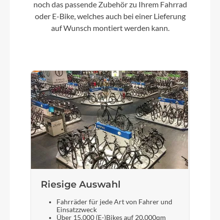
noch das passende Zubehör zu Ihrem Fahrrad
Bosch Performance Line (Smart System)
oder E-Bike, welches auch bei einer Lieferung
25/75Nm
auf Wunsch montiert werden kann.
Kette
KMC, E9S
Rücklicht
FUXON R-232 EB, mit COB Technologie
Vorderrad Nabe
6-Loch Aufnahme
Riesige Auswahl
Scheinwerfer
Fahrräder für jede Art von Fahrer und
FUXON FS-50 EB, 50 Lux LED
Einsatzzweck
Über 15.000 (E-)Bikes auf 20.000qm