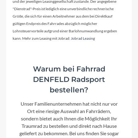
und der jeweiligen Leasinggesellschaft zustande. Der angegebene
"Dienstrad"-Preis ist lediglich eine unverbindliche rechnerische
Größe, die sich für einen Arbeitnehmer aus dem bei Direktkauf
Kurbelgarnitur
gültigen Endpreis des Fahrrades abzüglich möglicher
FSA
Lohnsteuervorteile aufgrund einer Barlohnumwandlung ergeben
kann. Mehr zum Leasing mit Jobrad:
Jobrad Leasing
Kassette
SHIMANO CS-HG200-9, 11-36T
Warum bei Fahrrad
Lenker
DENFELD Radsport
Trekking-SL Comfort double butted
bestellen?
Unser Familienunternehmen hat nicht nur vor
Farbe
Ort eine riesige Auswahl an Fahrrädern,
black matt
sondern bietet auch Ihnen die Möglichkeit Ihr
Traumrad zu bestellen und direkt nach Hause
geliefert zu bekommen. Bei uns finden Sie sogar
Motor