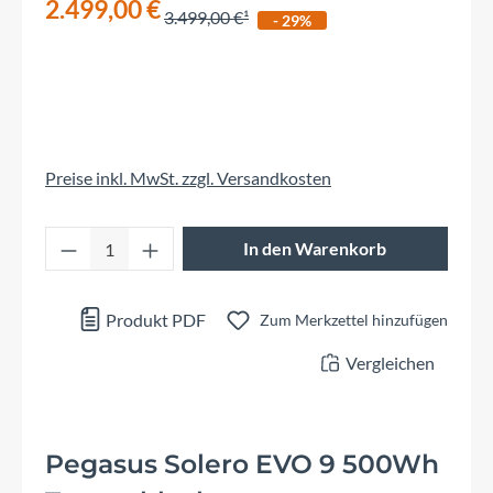
2.499,00 €
3.499,00 €
- 29%
Preise inkl. MwSt. zzgl. Versandkosten
Produkt Anzahl: Gib den gewünschten Wert 
In den Warenkorb
Produkt PDF
Zum Merkzettel hinzufügen
Vergleichen
Pegasus Solero EVO 9 500Wh