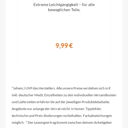
Extreme Leichtgängigkeit – für alle
Modelljahr
beweglichen Teile.
2024
Griffe
9,99 €
Comfortgriff
Ladegerät
Bosch Ladegerät 4A
¹ (ehem.) UVP des Herstellers. Alle unsere Preise verstehen sich in €
Schaltwerk
inkl. deutscher MwSt. Einzelheiten zu den individuellen Versandkosten
SHIMANO Acera RD-M3100 shadow
und Lieferzeiten erfahren Sie auf der jeweiligen Produktdetailseite.
Angebote nur solange der Vorrat reicht. Irrtümer, Tippfehler,
technische und Preis-Änderungen vorbehalten. Farbabweichungen
Rahmenmaterial
möglich. * Der Leasingvertrag kommt zwischen deinem Arbeitgeber
Aluminium