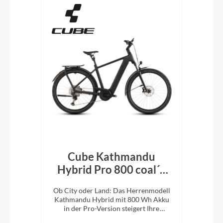
Cube Kathmandu
k´n
Hybrid Pro 800 coal´n
H
´black 2026
En
e
Ob City oder Land: Das Herrenmodell
Ob 
XC-
Kathmandu Hybrid mit 800 Wh Akku
Kat
ung.
in der Pro-Version steigert Ihre
i
Abenteuerlust auf zwei Rädern.
A