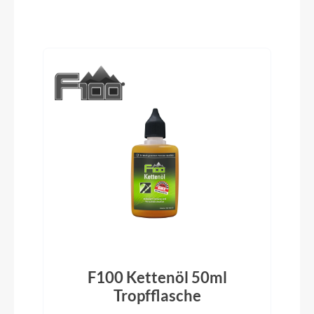
Trekking Pedale mit Kunststoffkörper mit 2K
Kunststoffkäfig
Produktgalerie überspringen
Ständer
Hinterbauständer Ksa 40
Glocke
inklusive
Vorbau
SUV-S, CCS Slot Mount ready
Rahmentyp
F100 Kettenöl 50ml
Trapez
)
Tropfflasche