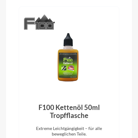
Produktgalerie überspringen
Glocke
Inklusive
Vorbau
SUV-i, verstellbar
Rahmentyp
Trapez
Modelljahr
F100 Kettenöl 50ml
2025
)
Tropfflasche
Extreme Leichtgängigkeit – für alle
Hinterrad Nabe
beweglichen Teile.