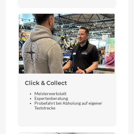
Gepäckträger
i-Rack II Systemgepäckträger
Schalthebel
Enviolo
Bremshebel
Tektro
Click & Collect
Sattel
Meisterwerkstatt
Expertenberatung
Comodoro
Probefahrt bei Abholung auf eigener
Teststrecke
Gabel
SR Suntour Mobie -25-1,5 DS Lor Air
15LH,63mm