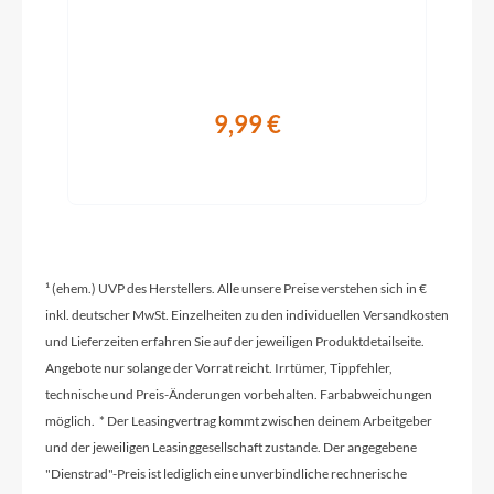
Enviolo TR
Schaltwerk
9,99 €
Enviolo TR, stufenlose Nabenschaltung
Rahmenmaterial
Aluminium
¹ (ehem.) UVP des Herstellers. Alle unsere Preise verstehen sich in €
Kassette
inkl. deutscher MwSt. Einzelheiten zu den individuellen Versandkosten
Gates CDN 24T
und Lieferzeiten erfahren Sie auf der jeweiligen Produktdetailseite.
Angebote nur solange der Vorrat reicht. Irrtümer, Tippfehler,
technische und Preis-Änderungen vorbehalten. Farbabweichungen
Lenker
möglich. * Der Leasingvertrag kommt zwischen deinem Arbeitgeber
Aluminium
und der jeweiligen Leasinggesellschaft zustande. Der angegebene
"Dienstrad"-Preis ist lediglich eine unverbindliche rechnerische