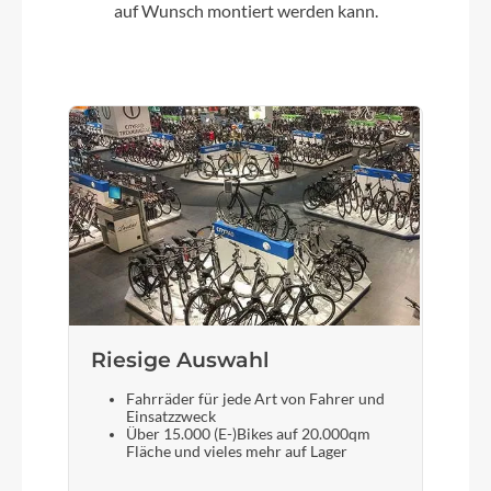
auf Wunsch montiert werden kann.
Gewicht
28,9kg
Scheinwerfer
Fuxon DHL-F250-EB, 100 Lux mit Tagfahrlicht
und Sensor
Akku
Bosch Intube-Akku 750Wh
Riesige Auswahl
Fahrräder für jede Art von Fahrer und
Laufradgröße
Einsatzzweck
Über 15.000 (E-)Bikes auf 20.000qm
28"
Fläche und vieles mehr auf Lager