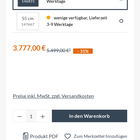
Werktage
146831
wenige verfügbar, Lieferzeit
55 cm
3-9 Werktage
147667
3.777,00 €
5.499,00 €
- 31%
Preise inkl. MwSt. zzgl. Versandkosten
Produkt Anzahl: Gib den gewünschten Wert 
In den Warenkorb
Produkt PDF
Zum Merkzettel hinzufügen