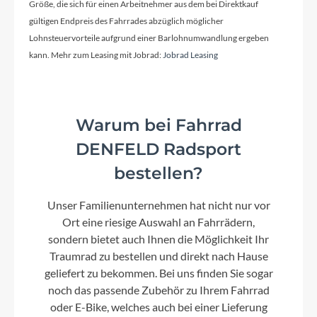
Größe, die sich für einen Arbeitnehmer aus dem bei Direktkauf
Farbe
gültigen Endpreis des Fahrrades abzüglich möglicher
Black Matt
Lohnsteuervorteile aufgrund einer Barlohnumwandlung ergeben
kann. Mehr zum Leasing mit Jobrad:
Jobrad Leasing
Motor
Bosch Performance Line CX (Smart System)
25/85 Nm
Warum bei Fahrrad
DENFELD Radsport
Kette
bestellen?
Gates
Unser Familienunternehmen hat nicht nur vor
Ort eine riesige Auswahl an Fahrrädern,
Rücklicht
sondern bietet auch Ihnen die Möglichkeit Ihr
Integriertes LED Rücklicht
Traumrad zu bestellen und direkt nach Hause
geliefert zu bekommen. Bei uns finden Sie sogar
noch das passende Zubehör zu Ihrem Fahrrad
Vorderrad Nabe
oder E-Bike, welches auch bei einer Lieferung
Shimano HB M525 QR