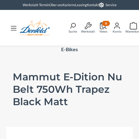
Werkstatt-Termin
Über uns
Karierre
Leasing
Kontakt
Service
alt springen
8
Suche
Werkstatt
News
Konto
Warenko
E-Bikes
Mammut E-Dition Nu
Belt 750Wh Trapez
Black Matt