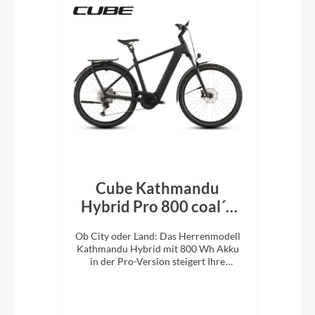
Cube Kathmandu
k´n
Hybrid Pro 800 coal´n
H
´black 2026
En
e
Ob City oder Land: Das Herrenmodell
Ob 
XC-
Kathmandu Hybrid mit 800 Wh Akku
Kat
ung.
in der Pro-Version steigert Ihre
i
Abenteuerlust auf zwei Rädern.
A