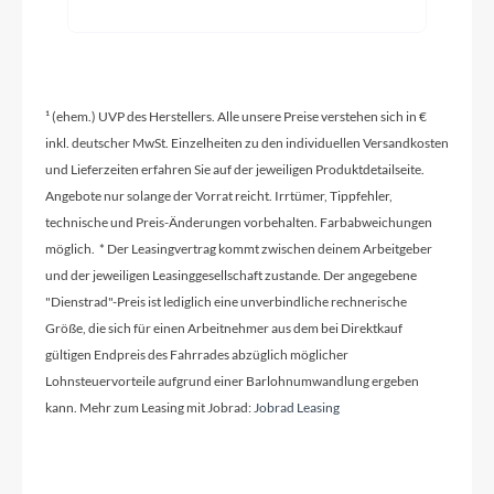
Modelljahr
2026
¹ (ehem.) UVP des Herstellers. Alle unsere Preise verstehen sich in €
inkl. deutscher MwSt. Einzelheiten zu den individuellen Versandkosten
und Lieferzeiten erfahren Sie auf der jeweiligen Produktdetailseite.
Griffe
Angebote nur solange der Vorrat reicht. Irrtümer, Tippfehler,
ACID Hybrid Tour
technische und Preis-Änderungen vorbehalten. Farbabweichungen
möglich. * Der Leasingvertrag kommt zwischen deinem Arbeitgeber
Ladegerät
und der jeweiligen Leasinggesellschaft zustande. Der angegebene
Bosch 2A
"Dienstrad"-Preis ist lediglich eine unverbindliche rechnerische
Größe, die sich für einen Arbeitnehmer aus dem bei Direktkauf
gültigen Endpreis des Fahrrades abzüglich möglicher
Schaltwerk
Lohnsteuervorteile aufgrund einer Barlohnumwandlung ergeben
Shimano XT RD-M8100-SGS, ShadowPlus, 12-
kann. Mehr zum Leasing mit Jobrad:
Jobrad Leasing
Speed