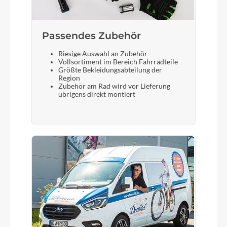
Bremshebel
Shimano
Passendes Zubehör
Steuersatz
Riesige Auswahl an Zubehör
Vollsortiment im Bereich Fahrradteile
ACROS AZF-1035, ICR (Integrated Cable
Größte Bekleidungsabteilung der
Routing), Top Zero-Stack 1 1/2" (ZS 56mm),
Region
Zubehör am Rad wird vor Lieferung
Bottom Zero-Stack 1 1/2" (ZS 56mm), HIC
übrigens direkt montiert
Sattel
ACID Sequence 180
Gabel
RockShox Recon Silver RL Air, Tapered,
15x110mm, 100mm