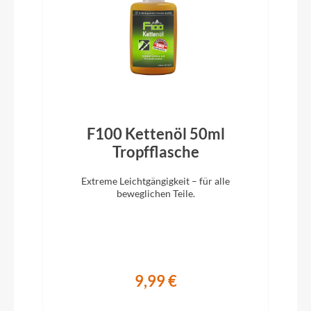
Pedale
ACID PP Trekking
Ständer
ACID FM Pure Kickstand
F100 Kettenöl 50ml
)
Tropfflasche
Glocke
Reich Cycle Bells Ringsound
Extreme Leichtgängigkeit – für alle
beweglichen Teile.
Vorbau
CUBE Performance Stem Pro, 31.8mm
9,99 €
Rahmentyp
E-ATB