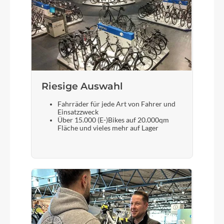
Motor
Bosch Drive Unit Performance Line CX max.
100Nm (BDU38)
Kette
Riesige Auswahl
KMC e12
Fahrräder für jede Art von Fahrer und
Einsatzzweck
Über 15.000 (E-)Bikes auf 20.000qm
Rücklicht
Fläche und vieles mehr auf Lager
ACID Mudguard Rear Light PRO-E, 12V, DC
Gewicht
26,4 kg
Scheinwerfer