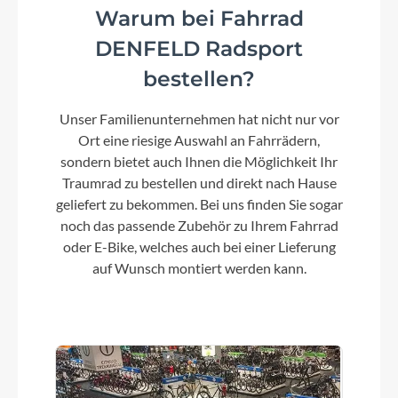
Rahmenmaterial
Warum bei Fahrrad
Aluminium Superlite
DENFELD Radsport
bestellen?
Kurbelgarnitur
Unser Familienunternehmen hat nicht nur vor
ACID MTB Hybrid Pro, 38T
Ort eine riesige Auswahl an Fahrrädern,
sondern bietet auch Ihnen die Möglichkeit Ihr
Kassette
Traumrad zu bestellen und direkt nach Hause
Shimano Deore CS-M6100, 10-51T
geliefert zu bekommen. Bei uns finden Sie sogar
noch das passende Zubehör zu Ihrem Fahrrad
oder E-Bike, welches auch bei einer Lieferung
Lenker
auf Wunsch montiert werden kann.
CUBE Comfort Trail Bar HD, 720mm
Farbe
lemongrass´n´reflex