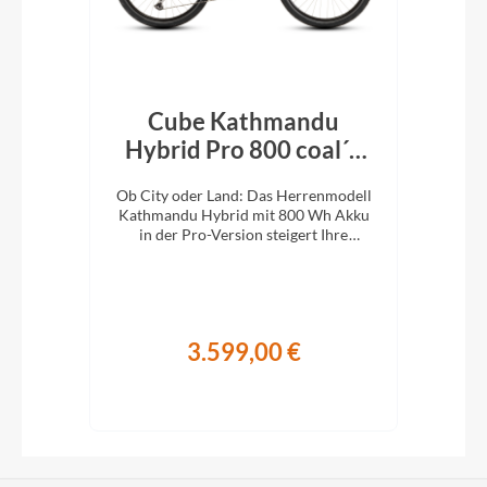
Cube Kathmandu
k´n
Hybrid Pro 800 coal´n
H
´black 2026
En
e
Ob City oder Land: Das Herrenmodell
Ob 
XC-
Kathmandu Hybrid mit 800 Wh Akku
Kat
ung.
in der Pro-Version steigert Ihre
i
Abenteuerlust auf zwei Rädern.
A
3.599,00 €