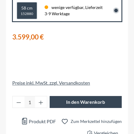
wenige verfügbar, Lieferzeit
58 cm
3-9 Werktage
152880
3.599,00 €
Preise inkl. MwSt. zzgl. Versandkosten
Produkt Anzahl: Gib den gewünschten Wert 
In den Warenkorb
Produkt PDF
Zum Merkzettel hinzufügen
Vergleichen