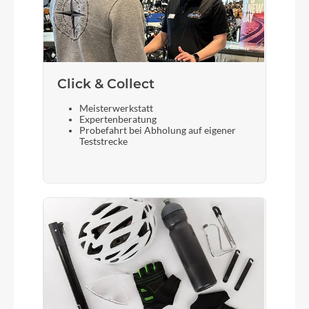
ACID Front Light PRO-E 60 X-Connect, 12V, DC
Akku
Bosch PowerTube 800
Click & Collect
Meisterwerkstatt
Laufradgröße
Expertenberatung
Probefahrt bei Abholung auf eigener
28 Zoll
Teststrecke
Gepäckträger
ACID SIC 2.0 RILink
Schalthebel
Shimano Deore SL-M6100-IR, Direct Attach