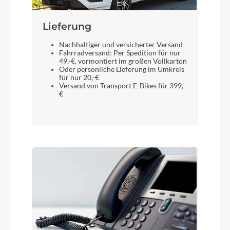
Display
Bosch Kiox 300, Bosch LED Remote
Lieferung
Nachhaltiger und versicherter Versand
Sattelstütze
Fahrradversand: Per Spedition für nur
49,-€, vormontiert im großen Vollkarton
CUBE Dropper Post, Handlebar Lever, Internal
Oder persönliche Lieferung im Umkreis
Cable Routing, 31.6mm
für nur 20,-€
Versand von Transport E-Bikes für 399,-
€