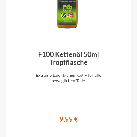
Pedale
ACID PP Trekking
Ständer
ACID FM Pure Kickstand
F100 Kettenöl 50ml
)
Tropfflasche
Glocke
Reich Cycle Bells Ringsound
Extreme Leichtgängigkeit – für alle
beweglichen Teile.
Vorbau
CUBE Comfort Stem Pro, 31.8mm, Adjustable
9,99 €
Rahmentyp
On-Road