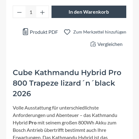
Produkt Anzahl: Gib den gewünschten Wert 
In den Warenkorb
Produkt PDF
Zum Merkzettel hinzufügen
Vergleichen
Cube Kathmandu Hybrid Pro
800 Trapeze lizard´n´black
2026
Volle Ausstattung für unterschiedlichste
Anforderungen und Abenteuer – das Kathmandu
Hybrid
Pro
mit seinem großen 800Wh Akku zum
Bosch Antrieb übertrifft bestimmt auch Ihre
Erwartungen. Das Kathmandu Hybrid ist das