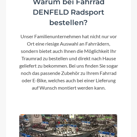
Warum bei Fahrrad
Aluminium Superlite
DENFELD Radsport
bestellen?
Kurbelgarnitur
Unser Familienunternehmen hat nicht nur vor
ACID MTB Hybrid Pro, 40T
Ort eine riesige Auswahl an Fahrrädern,
sondern bietet auch Ihnen die Möglichkeit Ihr
Kassette
Traumrad zu bestellen und direkt nach Hause
Shimano Deore CS-M6100, 10-51T
geliefert zu bekommen. Bei uns finden Sie sogar
noch das passende Zubehör zu Ihrem Fahrrad
oder E-Bike, welches auch bei einer Lieferung
Lenker
auf Wunsch montiert werden kann.
CUBE Comfort Trail Bar, 700mm
Farbe
lizard´n´black