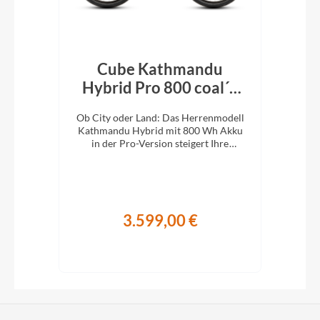
Cube Kathmandu
r´n
Hybrid Pro 800 coal´n
H
´black 2026
En
d:
Ob City oder Land: Das Herrenmodell
Ob 
Kathmandu Hybrid mit 800 Wh Akku
Kat
it
in der Pro-Version steigert Ihre
i
Abenteuerlust auf zwei Rädern.
A
3.599,00 €