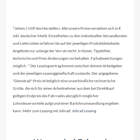
Modelljahr
2026
¹ (ehem.) UVP des Herstellers. Alle unsere Preise verstehen sich in €
inkl. deutscher MwSt. Einzelheiten zu den individuellen Versandkosten
und Lieferzeiten erfahren Sie auf der jeweiligen Produktdetailseite.
Griffe
Angebote nur solange der Vorrat reicht. Irrtümer, Tippfehler,
ACID Travel Comfort
technische und Preis-Änderungen vorbehalten. Farbabweichungen
möglich. * Der Leasingvertrag kommt zwischen deinem Arbeitgeber
Ladegerät
und der jeweiligen Leasinggesellschaft zustande. Der angegebene
Bosch 2A
"Dienstrad"-Preis ist lediglich eine unverbindliche rechnerische
Größe, die sich für einen Arbeitnehmer aus dem bei Direktkauf
gültigen Endpreis des Fahrrades abzüglich möglicher
Schaltwerk
Lohnsteuervorteile aufgrund einer Barlohnumwandlung ergeben
Shimano XT RD-M8100-SGS, ShadowPlus, 12-
kann. Mehr zum Leasing mit Jobrad:
Jobrad Leasing
Speed
Rahmenmaterial