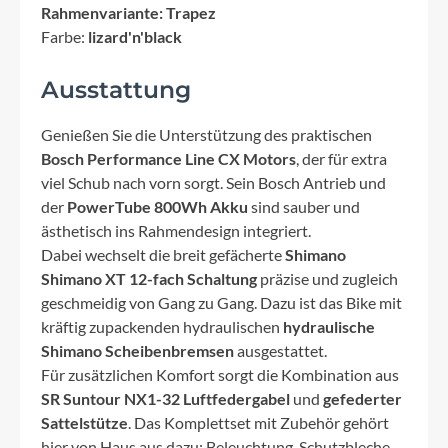
Rahmenvariante: Trapez
Farbe:
lizard'n'black
Ausstattung
Genießen Sie die Unterstützung des praktischen
Bosch Performance Line CX Motors
, der für extra
viel Schub nach vorn sorgt. Sein Bosch Antrieb und
der
PowerTube 800Wh Akku
sind sauber und
ästhetisch ins Rahmendesign integriert.
Dabei wechselt die breit gefächerte
Shimano
Shimano XT 12-fach Schaltung
präzise und zugleich
geschmeidig von Gang zu Gang. Dazu ist das Bike mit
kräftig zupackenden hydraulischen
hydraulische
Shimano Scheibenbremsen
ausgestattet.
Für zusätzlichen Komfort sorgt die Kombination aus
SR Suntour NX1-32 Luftfedergabel
und
gefederter
Sattelstütze
. Das Komplettset mit Zubehör gehört
hier von Haus aus dazu: Beleuchtung, Schutzbleche