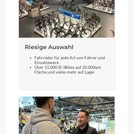
Motor
Bosch Drive Unit Performance Line CX max.
100Nm (BDU38)
Kette
Riesige Auswahl
KMC e12
Fahrräder für jede Art von Fahrer und
Einsatzzweck
Über 15.000 (E-)Bikes auf 20.000qm
Rücklicht
Fläche und vieles mehr auf Lager
ACID Mudguard Rear Light PRO-E, 12V, DC
Gewicht
27,9 kg
Scheinwerfer