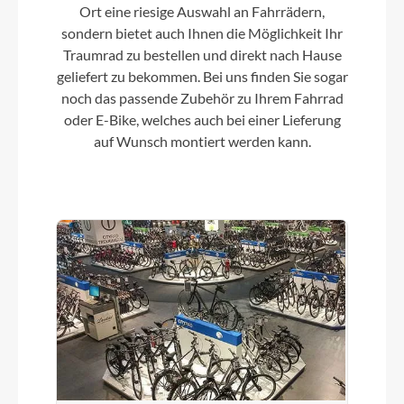
Ort eine riesige Auswahl an Fahrrädern,
sondern bietet auch Ihnen die Möglichkeit Ihr
Dämpfer
Traumrad zu bestellen und direkt nach Hause
FOX NUDE 6T EVOL Trunnion SCOTT custom w.
geliefert zu bekommen. Bei uns finden Sie sogar
travel / geo adj. 3 modes: Lockout-Traction
noch das passende Zubehör zu Ihrem Fahrrad
Control-Descend Low Speed Adj. / Custom large
oder E-Bike, welches auch bei einer Lieferung
Air volume / Reb. Adj. Travel 155-100-Lockout /
auf Wunsch montiert werden kann.
T185X55mm
Motor
TQ HPR50 Mid Motor drive 50Nm max Torque /
EU: 25kmh / US: 20mph
Kette
Shimano CN-M6100
Vorderrad Nabe