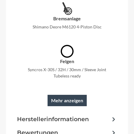
Bremsanlage
Shimano Deore M6120 4-Piston Disc
Felgen
Syncros X-30S / 32H / 30mm / Sleeve Joint
Tubeless ready
Mehr anzeigen
Rahmen
Herstellerinformationen
Carbon HMF Integrated Suspension Technology
Virtual 4 Link kinematic / Adjustable head angle
Syncros Cable Integration System TQ HPR50 /
Bewertungen