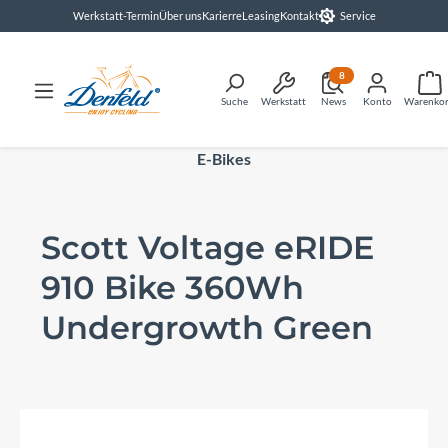
Werkstatt-Termin
Über uns
Karierre
Leasing
Kontakt
Service
alt springen
8
Suche
Werkstatt
News
Konto
Warenko
E-Bikes
Scott Voltage eRIDE
910 Bike 360Wh
Undergrowth Green