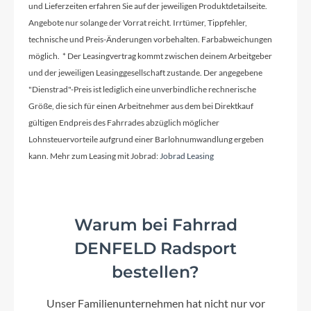
Carbon
und Lieferzeiten erfahren Sie auf der jeweiligen Produktdetailseite.
Angebote nur solange der Vorrat reicht. Irrtümer, Tippfehler,
technische und Preis-Änderungen vorbehalten. Farbabweichungen
Kurbelgarnitur
möglich. * Der Leasingvertrag kommt zwischen deinem Arbeitgeber
FSA Alloy crankset / 175mm / 34T
und der jeweiligen Leasinggesellschaft zustande. Der angegebene
"Dienstrad"-Preis ist lediglich eine unverbindliche rechnerische
Kassette
Größe, die sich für einen Arbeitnehmer aus dem bei Direktkauf
gültigen Endpreis des Fahrrades abzüglich möglicher
Shimano CS-M6100 / 10-51 T
Lohnsteuervorteile aufgrund einer Barlohnumwandlung ergeben
kann. Mehr zum Leasing mit Jobrad:
Jobrad Leasing
Lenker
Syncros Hixon 1.5 Alloy 7050 Size S & M 15mm
rise / Size L & XL 25mm rise back sweep 8° /
Warum bei Fahrrad
780mm Syncros Endurance lock-on grips
DENFELD Radsport
bestellen?
Farbe
Undergrowth Green
Unser Familienunternehmen hat nicht nur vor