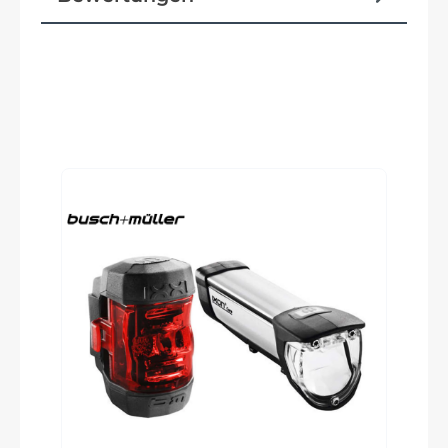
UDH Interface / 12x148mm with 55mm
Chainline Range Extender Ready
Reifen
Produktgalerie überspringen
Maxxis Dissector / 2.6" / 60TPI Foldable Tubeless
Ready / EXO 3C maxx Terra
Vorbau
Syncros AM 1.5 Syncros Cable Integration
System 4° rise / 7050 Alloy / 31.8mm / 1 1/8"
Rahmentyp
Full-Suspension