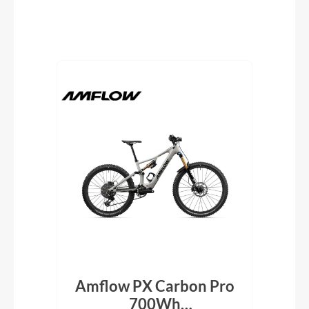
Produktgalerie überspringen
id
Amflow PX Carbon Pro
Bu
n
700Wh
7