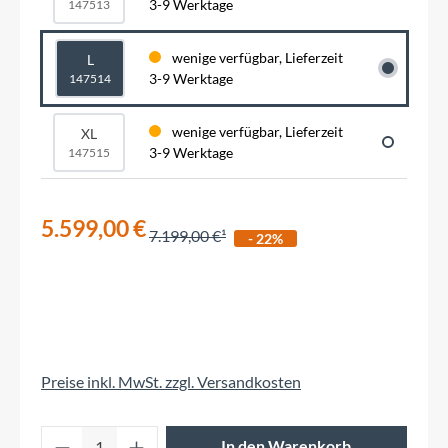
3-9 Werktage
147513
wenige verfügbar, Lieferzeit
L
3-9 Werktage
147514
wenige verfügbar, Lieferzeit
XL
3-9 Werktage
147515
5.599,00 €
7.199,00 €
- 22%
Preise inkl. MwSt. zzgl. Versandkosten
Produkt Anzahl: Gib den gewünschten Wert 
In den Warenkorb