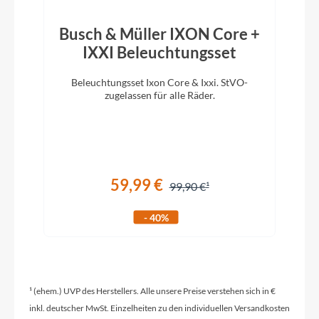
Modelljahr
Busch & Müller IXON Core +
2025
IXXI Beleuchtungsset
Beleuchtungsset Ixon Core & Ixxi. StVO-
D
Hinterrad Nabe
zugelassen für alle Räder.
m
Formula CL-148M / 12x148mm
Ladegerät
TQ 100-240V-4A
59,99 €
99,90 €
Schaltwerk
- 40%
Shimano XT RD-M8100 SGS Shadow Plus / 12
Speed
¹ (ehem.) UVP des Herstellers. Alle unsere Preise verstehen sich in €
Rahmenmaterial
inkl. deutscher MwSt. Einzelheiten zu den individuellen Versandkosten