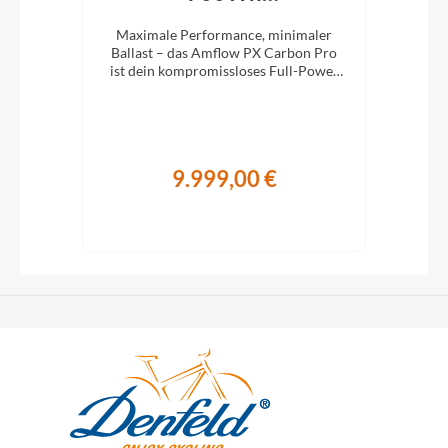
Mondstein‑Grau 2027
Spaß
Maximale Performance, minimaler
Mit 
ger
Ballast – das Amflow PX Carbon Pro
Lei
ist dein kompromissloses Full-Power
m
E-MTB für richtig Tempo im Gelände.
9.999,00 €