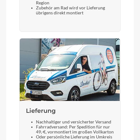
Region
Zubehör am Rad wird vor Lieferung
übrigens direkt montiert
Display
TQ HPR Bluetooth / ANT+ / Dedicated
Smartphone app
Sattelstütze
Syncros Duncan Dropper Post 1.5S / Travel
Adjust / 31.6mm S size 140mm / M size 180mm /
L & XL size 210mm
Lieferung
Nachhaltiger und versicherter Versand
Fahrradversand: Per Spedition für nur
49,-€, vormontiert im großen Vollkarton
Oder persönliche Lieferung im Umkreis