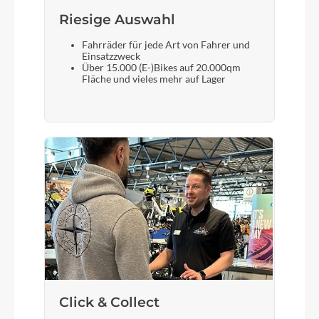
Formula CL-811 / 15x110mm
Riesige Auswahl
Fahrräder für jede Art von Fahrer und
Einsatzzweck
Gewicht
Über 15.000 (E-)Bikes auf 20.000qm
Fläche und vieles mehr auf Lager
19.5 kg (with tubes)
Akku
TQ Internal 360Wh
Laufradgröße
29"
Schalthebel
Shimano Deore SL-M6100-IR / Rapidfire Plus I-
spec EV clamp
Click & Collect