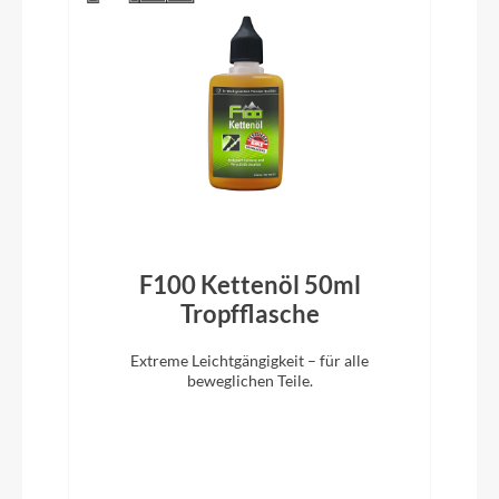
Ständer
Hebie
Glocke
inklusive
Rahmentyp
F100 Kettenöl 50ml
Diamant
)
Tropfflasche
Modelljahr
Extreme Leichtgängigkeit – für alle
2025
beweglichen Teile.
Hinterrad Nabe
Shimano FHTC500HMB CL / 12x142mm