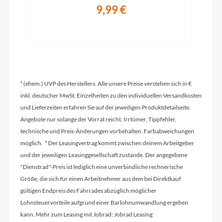
9,99 €
Ladegerät
2A Charger
Schaltwerk
¹ (ehem.) UVP des Herstellers. Alle unsere Preise verstehen sich in €
Shimano CUES RDU4000GS 9 Speed
inkl. deutscher MwSt. Einzelheiten zu den individuellen Versandkosten
und Lieferzeiten erfahren Sie auf der jeweiligen Produktdetailseite.
Rahmenmaterial
Angebote nur solange der Vorrat reicht. Irrtümer, Tippfehler,
Aluminium
technische und Preis-Änderungen vorbehalten. Farbabweichungen
möglich. * Der Leasingvertrag kommt zwischen deinem Arbeitgeber
und der jeweiligen Leasinggesellschaft zustande. Der angegebene
Kurbelgarnitur
"Dienstrad"-Preis ist lediglich eine unverbindliche rechnerische
Größe, die sich für einen Arbeitnehmer aus dem bei Direktkauf
FSA CK-220 170mm
gültigen Endpreis des Fahrrades abzüglich möglicher
Lohnsteuervorteile aufgrund einer Barlohnumwandlung ergeben
kann. Mehr zum Leasing mit Jobrad:
Jobrad Leasing
Kassette