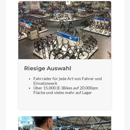
Rücklicht
Supernova TL3Z
Vorderrad Nabe
Shimano HBTC50015B CL / 15x100mm
Riesige Auswahl
Gewicht
21.8 kg
Fahrräder für jede Art von Fahrer und
Einsatzzweck
Über 15.000 (E-)Bikes auf 20.000qm
Fläche und vieles mehr auf Lager
Scheinwerfer
Lezyne Fusion E550SM
Akku