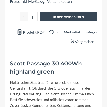
Preise inkl. MwSt. zzgl. Versandkosten
Produkt Anzahl: Gib den gewünschten Wert 
In den Warenkorb
Produkt PDF
Zum Merkzettel hinzufügen
Vergleichen
Scott Passage 30 400Wh
highland green
Elektrisches Stadtrad für eine problemlose
Genussfahrt. Ob durch die City oder auch mal den
Grüngürtel entlang. Der leicht Bosch SX mit 400Wh
lässt Sie schwerelos und mühelos vorankommen.
Zuverlässige Komponenten, Kettenschaltung und