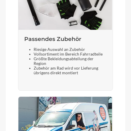
Steuersatz
Acros / 1.5"- 1.5" semi integ. OD 50/61mm / ID
44/55mm
Sattel
Passendes Zubehör
Syncros Capilano
Riesige Auswahl an Zubehör
Vollsortiment im Bereich Fahrradteile
Größte Bekleidungsabteilung der
Region
Gabel
Zubehör am Rad wird vor Lieferung
übrigens direkt montiert
SR Suntour NRX32-E Air LO R / Tapered / 15x100
bolt Axle / Remote Lock Out / Steel Steerer /
75mm Travel
Display
Bosch Purion 200