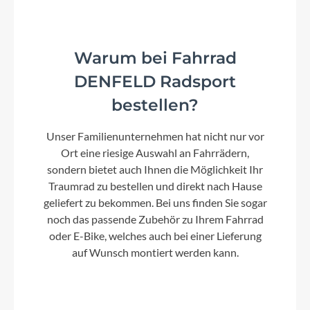
Shimano LG300 / 11-46T
Warum bei Fahrrad
Lenker
DENFELD Radsport
Syncros Welded Alloy Combo 680mm /
Backsweep 9° / Upsweep 8° / 70mm / with front
bestellen?
Light mount
Unser Familienunternehmen hat nicht nur vor
Farbe
Ort eine riesige Auswahl an Fahrrädern,
highland green
sondern bietet auch Ihnen die Möglichkeit Ihr
Traumrad zu bestellen und direkt nach Hause
geliefert zu bekommen. Bei uns finden Sie sogar
Motor
noch das passende Zubehör zu Ihrem Fahrrad
Bosch Performance SX EU: 25kmh
oder E-Bike, welches auch bei einer Lieferung
auf Wunsch montiert werden kann.
Kette
Shimano LG500