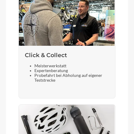
Compact Tube 400Wh
Laufradgröße
28"
Gepäckträger
Click & Collect
Racktime Micro Rack SnapIt 2.0 8KG
Meisterwerkstatt
Expertenberatung
Probefahrt bei Abholung auf eigener
Teststrecke
Schalthebel
Shimano CUES SLU4009RC / 9 Speed
Bremshebel
Shimano