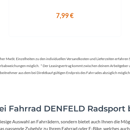
7,99 €
tscher MwSt. Einzelheiten zu den individuellen Versandkosten und Lieferzeiten erfahren 
Farbabweichungen möglich. * Der Leasingvertrag kommt zwischen deinem Arbeitgeber un
en Arbeitnehmer aus dem bei Direktkauf gültigen Endpreis des Fahrrades abzüglich mög
i Fahrrad DENFELD Radsport b
iesige Auswahl an Fahrrädern, sondern bietet auch Ihnen die Mögl
 das passende Zubehör zu Ihrem Fahrrad oder E-Bike, welches auch