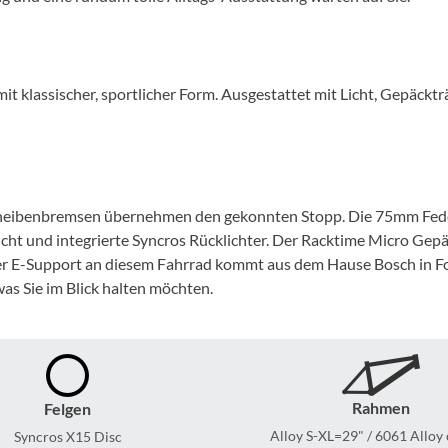
Mcfk
Mounty
t klassischer, sportlicher Form. Ausgestattet mit Licht, Gepäcktr
Park Tool
POC
heibenbremsen übernehmen den gekonnten Stopp. Die 75mm Feder
PUKY
icht und integrierte Syncros Rücklichter. Der Racktime Micro Gepä
 Der E-Support an diesem Fahrrad kommt aus dem Hause Bosch in 
RFR
was Sie im Blick halten möchten.
RockShox
Schwalbe
Rahmen
Felgen
Alloy S-XL=29" / 6061 Alloy
Syncros X15 Disc