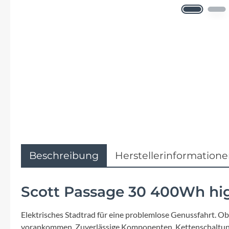
Flyer
Garmin
Gore
Hebie
Kettler Alu Rad
Koga
Beschreibung
Herstellerinformation
Lapierre
Scott Passage 30 400Wh hi
Lizard Skins
Elektrisches Stadtrad für eine problemlose Genussfahrt. Ob
vorankommen. Zuverlässige Komponenten, Kettenschaltung 