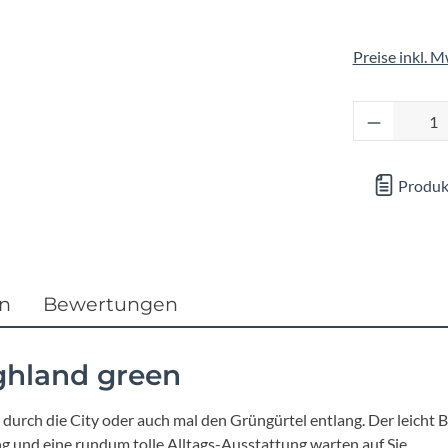
Focus
Preise inkl. 
Ghost
Produkt 
Gudereit
Hercules
Produk
KLICKfix
KTM
en
Bewertungen
Lezyne
ghland green
Lupine
 durch die City oder auch mal den Grüngürtel entlang. Der leicht
und eine rundum tolle Alltags-Ausstattung warten auf Sie.