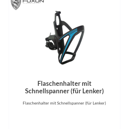
21.8 kg
Lezyne Fusion E550S
Gepäckträger
Schalthebel
me Micro Rack SnapIt 2.0 8KG
Shimano CUES SLU4009RC / 
Sattel
Gabel
Syncros Capilano
SR Suntour NRX32-E Air LO R /
15x100 bolt Axle / Remote Lo
Steel Steerer / 75mm Tra
Flaschenhalter mit
Schnellspanner (für Lenker)
Flaschenhalter mit Schnellspanner (für Lenker)