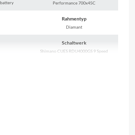
Sigma
 battery
Performance 700x45C
SQlab
Rahmentyp
Diamant
Thule
Schaltwerk
Uebler
Shimano CUES RDU4000GS 9 Speed
Lenker
VDO
6T
Syncros Welded Alloy Combo 680mm /
Backsweep 9° / Upsweep 8° / 70mm / with
Winora
front Light mount
Zefal
Rücklicht
Supernova TL3Z
Akku