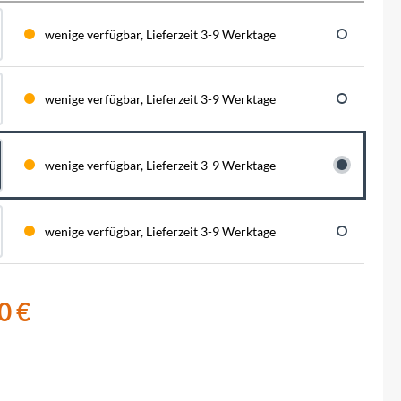
BySchulz
schnell...
schauen auf eine lange ...
haben wir für diese Notfälle eine riesen
Menge der wichtigsten Fahrrad-Ersatzteile
wenige verfügbar, Lieferzeit 3-9 Werktage
direkt auf Lager. Sowohl für Rennräder,
Contec
Mountainbikes, Trekking-Räder oder...
wenige verfügbar, Lieferzeit 3-9 Werktage
Crane Bell
Deuter
wenige verfügbar, Lieferzeit 3-9 Werktage
Dynamic
wenige verfügbar, Lieferzeit 3-9 Werktage
Ergon
F100
0 €
Finish Line