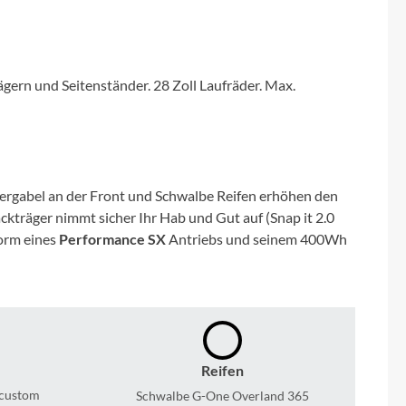
Micro
NC-17
ägern und Seitenständer. 28 Zoll Laufräder. Max.
Pegasus
Powerbar
gabel an der Front und Schwalbe Reifen erhöhen den
Racktime
ckträger nimmt sicher Ihr Hab und Gut auf (Snap it 2.0
Form eines
Performance SX
Antriebs und seinem 400Wh
RIESE & MÜLLER
ROTWILD Bikes
Scott
Reifen
 custom
Schwalbe G-One Overland 365