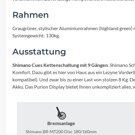
Mavic
Rahmen
MonkeyLink
Graugrüner, stylischer Aluminiumrahmen (highland green) mi
Ortlieb
Systemgewicht: 130kg.
Ausstattung
Pitlock
Shimano Cues Kettenschaltung mit 9 Gängen
. Shimano Sc
Profile Design
Komfort. Dazu gibt es hier von Haus aus ein Lezyne Vorderl
kompatibel). Und zwar bis zu einer Last von stolzen 8 Kg.
Reich
Akku. Das Purion Display bietet Ihnen unkompliziert alles, 
Rixen & Kaul
S'COOL
Bremsanlage
Shimano BR-MT200 Disc 180/160mm