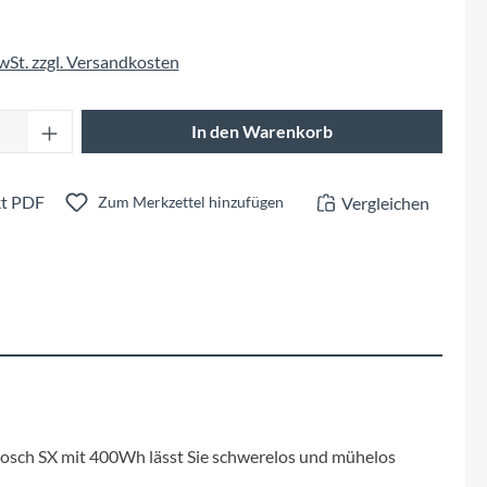
Fuxon
MwSt. zzgl. Versandkosten
Giro
Anzahl: Gib den gewünschten Wert ein oder 
Haibike
In den Warenkorb
i:SY
t PDF
Vergleichen
Zum Merkzettel hinzufügen
Knog
Kärcher
Litemove
Mammut
 Bosch SX mit 400Wh lässt Sie schwerelos und mühelos