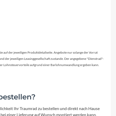
Sie auf der jeweiligen Produktdetailseite. Angebote nur solange der Vorrat
d der jeweiligen Leasinggesellschaft zustande. Der angegebene "Dienstrad"-
licher Lohnsteuervorteile aufgrund einer Barlohnumwandlung ergeben kann.
estellen?
ichkeit Ihr Traumrad zu bestellen und direkt nach Hause
 bei einer Lieferung auf Wunsch montiert werden kann.