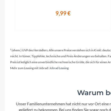
9,99 €
¹ (ehem.) UVP des Herstellers. Alle unsere Preise verstehen sich in € inkl. deu
reicht. Irrtümer, Tippfehler, technische und Preis-Änderungen vorbehalten. 
Preis ist lediglich eine unverbindliche rechnerische Größe, die sich für ein
Mehr zum Leasing mit Jobrad:
Jobrad Leasing
Warum be
Unser Familienunternehmen hat nicht nur vor Ort eine r
geliefert zu bekommen. Bei uns finden Sie sogar noch