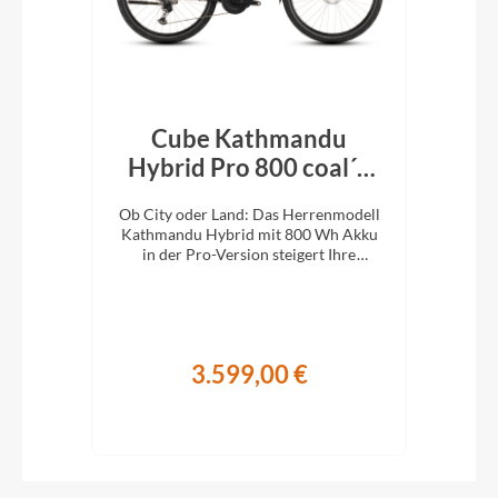
Cube Kathmandu
k´n
Hybrid Pro 800 coal´n
H
´black 2026
En
e
Ob City oder Land: Das Herrenmodell
Ob 
XC-
Kathmandu Hybrid mit 800 Wh Akku
Kat
ung.
in der Pro-Version steigert Ihre
i
Abenteuerlust auf zwei Rädern.
A
3.599,00 €