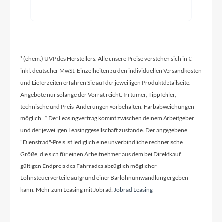
Sattelklemme
D-SC116A, 40.0 mm
Griffe
¹ (ehem.) UVP des Herstellers. Alle unsere Preise verstehen sich in €
Herrmans Rib single lock DD41BR
inkl. deutscher MwSt. Einzelheiten zu den individuellen Versandkosten
und Lieferzeiten erfahren Sie auf der jeweiligen Produktdetailseite.
Angebote nur solange der Vorrat reicht. Irrtümer, Tippfehler,
Schaltwerk
technische und Preis-Änderungen vorbehalten. Farbabweichungen
Shimano Deore 10/11-S
möglich. * Der Leasingvertrag kommt zwischen deinem Arbeitgeber
und der jeweiligen Leasinggesellschaft zustande. Der angegebene
"Dienstrad"-Preis ist lediglich eine unverbindliche rechnerische
Rahmenmaterial
Größe, die sich für einen Arbeitnehmer aus dem bei Direktkauf
Aluminium
gültigen Endpreis des Fahrrades abzüglich möglicher
Lohnsteuervorteile aufgrund einer Barlohnumwandlung ergeben
Kurbelgarnitur
kann. Mehr zum Leasing mit Jobrad:
Jobrad Leasing
FSA CK-731 170mm schwarz