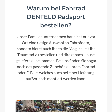
Warum bei Fahrrad
Kassette
DENFELD Radsport
Shimano 11Fach SLX 11-46
bestellen?
Lenker
Unser Familienunternehmen hat nicht nur vor
Satori Horizon Bow, 620mm 31,8/9°
Ort eine riesige Auswahl an Fahrrädern,
sondern bietet auch Ihnen die Möglichkeit Ihr
Traumrad zu bestellen und direkt nach Hause
Farbe
geliefert zu bekommen. Bei uns finden Sie sogar
black matt
noch das passende Zubehör zu Ihrem Fahrrad
oder E-Bike, welches auch bei einer Lieferung
Motor
auf Wunsch montiert werden kann.
Drive Unit Fazua Ride 60
Kette
KMC X11/125