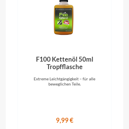
Knog Oi V2 black matt anodized
Vorbau
Satori Sidewinder, 90mm, 7°
Rahmentyp
Tiefeinstieg
F100 Kettenöl 50ml
)
Tropfflasche
Modelljahr
Extreme Leichtgängigkeit – für alle
beweglichen Teile.
2024
Hinterrad Nabe
Novatec 36L Boost 148/12mm
9,99 €