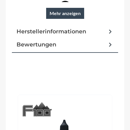
Mehr anzeigen
Reifen
Schwalbe Marathon Supreme 50-622
Herstellerinformationen
Schutzbleche
Bewertungen
Curana 4.0 CLite 60 black
Pedale
M-Wave "Steady Flat", + Grip Tape
Produktgalerie überspringen
Ständer
Ursus R90 Mooi schwarz
Glocke