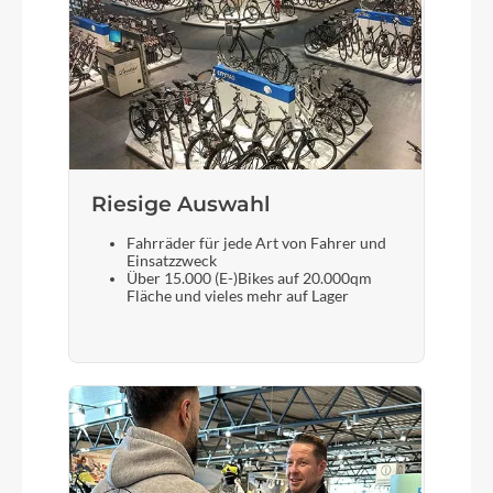
Vorderrad Nabe
Novatec 32L, QR15 HD
Scheinwerfer
Riesige Auswahl
Supernova Mini 2 U-Version
Fahrräder für jede Art von Fahrer und
Einsatzzweck
Akku
Über 15.000 (E-)Bikes auf 20.000qm
Fläche und vieles mehr auf Lager
Fazua 430
Laufradgröße
28"
Gepäckträger