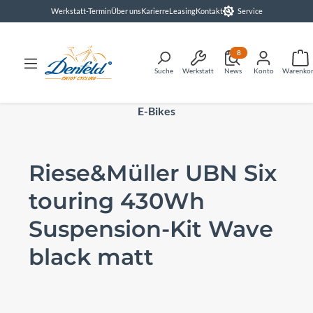
Werkstatt-Termin
Über uns
Karierre
Leasing
Kontakt
Service
alt springen
8
Suche
Werkstatt
News
Konto
Warenko
E-Bikes
Riese&Müller UBN Six
touring 430Wh
Suspension-Kit Wave
black matt