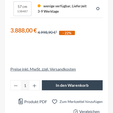
wenige verfügbar, Lieferzeit
57 cm
3-9 Werktage
138487
3.888,00 €
4.998,90 €
- 22%
Preise inkl. MwSt. zzgl. Versandkosten
Produkt Anzahl: Gib den gewünschten Wert 
In den Warenkorb
Produkt PDF
Zum Merkzettel hinzufügen
Vergleichen