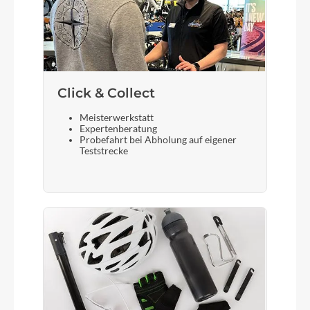
MIK HD 28 Zoll
Schalthebel
Shimano 11-Speed
Click & Collect
Meisterwerkstatt
Schloss
Expertenberatung
Probefahrt bei Abholung auf eigener
Akkuschloss Abus
Teststrecke
Steuersatz
IPS 52 Acros
Sattel
SR Essenza Eco Unisex