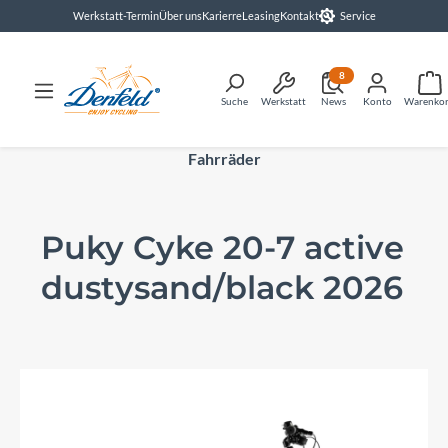
Werkstatt-Termin
Über uns
Karierre
Leasing
Kontakt
Service
alt springen
8
Suche
Werkstatt
News
Konto
Warenko
Fahrräder
Puky Cyke 20-7 active
dustysand/black 2026