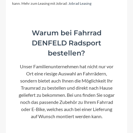
Modelljahr
kann. Mehr zum Leasing mit Jobrad:
Jobrad Leasing
2026
Griffe
Warum bei Fahrrad
Propalm ACID Kids
DENFELD Radsport
bestellen?
Schaltwerk
Shimano RD-TY300, 7-Speed
Unser Familienunternehmen hat nicht nur vor
Ort eine riesige Auswahl an Fahrrädern,
sondern bietet auch Ihnen die Möglichkeit Ihr
Rahmenmaterial
Traumrad zu bestellen und direkt nach Hause
Aluminium Lite 6061
geliefert zu bekommen. Bei uns finden Sie sogar
noch das passende Zubehör zu Ihrem Fahrrad
oder E-Bike, welches auch bei einer Lieferung
Kurbelgarnitur
auf Wunsch montiert werden kann.
Prowheel A105, 32T, 114mm with Chainguard