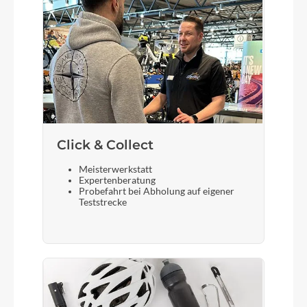
Laufradgröße
20"
Schalthebel
Shimano SL-RS45, Revo Shift
Click & Collect
Meisterwerkstatt
Steuersatz
Expertenberatung
CUBE A-Headset
Probefahrt bei Abholung auf eigener
Teststrecke
Sattel
CUBE Kid
Gabel