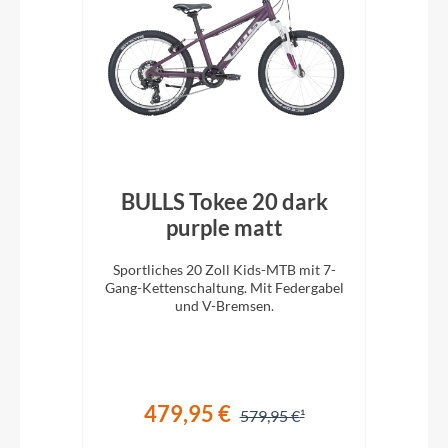
0"
BULLS Tokee 20 dark
en
purple matt
Sportliches 20 Zoll Kids-MTB mit 7-
Spo
ll
Gang-Kettenschaltung. Mit Federgabel
Gang
!
und V-Bremsen.
479,95 €
579,95 €