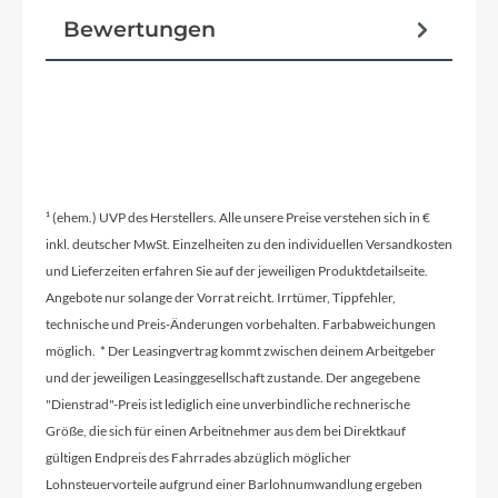
Bewertungen
Reifen
CUBE, 2.1
Pedale
ACID PP Rookie medium
¹ (ehem.) UVP des Herstellers. Alle unsere Preise verstehen sich in €
inkl. deutscher MwSt. Einzelheiten zu den individuellen Versandkosten
und Lieferzeiten erfahren Sie auf der jeweiligen Produktdetailseite.
Glocke
Angebote nur solange der Vorrat reicht. Irrtümer, Tippfehler,
ACID
technische und Preis-Änderungen vorbehalten. Farbabweichungen
möglich. * Der Leasingvertrag kommt zwischen deinem Arbeitgeber
und der jeweiligen Leasinggesellschaft zustande. Der angegebene
Vorbau
"Dienstrad"-Preis ist lediglich eine unverbindliche rechnerische
CUBE Aluminium Lite
Größe, die sich für einen Arbeitnehmer aus dem bei Direktkauf
gültigen Endpreis des Fahrrades abzüglich möglicher
Lohnsteuervorteile aufgrund einer Barlohnumwandlung ergeben