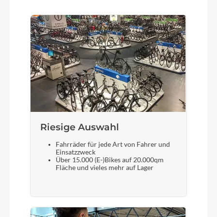
Kassette
Sunrace MFM300.7, 13-34T
Lenker
CUBE Aluminium Lite, 560mm
Farbe
molotov´n´pink
Riesige Auswahl
Fahrräder für jede Art von Fahrer und
Einsatzzweck
Kette
Über 15.000 (E-)Bikes auf 20.000qm
KMC Z8.3
Fläche und vieles mehr auf Lager
Gewicht
9,2 kg