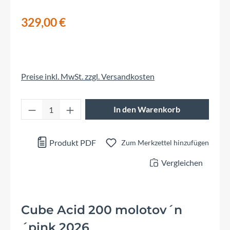
329,00 €
Preise inkl. MwSt. zzgl. Versandkosten
Produkt Anzahl: Gib den gewünschten Wert 
In den Warenkorb
Produkt PDF
Zum Merkzettel hinzufügen
Vergleichen
Cube Acid 200 molotov´n
´pink 2026