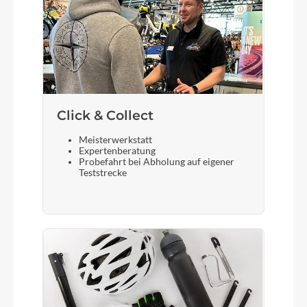
Lenker
Bulls Sport-S Riserbar
Farbe
blue tinted white
Click & Collect
Meisterwerkstatt
Expertenberatung
Kette
Probefahrt bei Abholung auf eigener
Teststrecke
KMC B1
Rücklicht
Fuxon MRZ-60
Vorderrad Nabe
Shimano DH-C3000-1N Dynamo