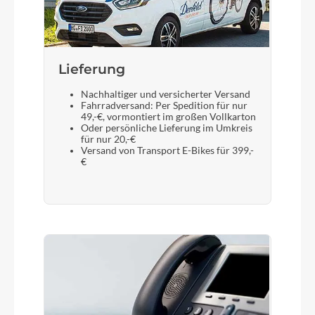
Shimano Nexus SL-C3000 Revoshift
Bremshebel
Lieferung
Tektro
Nachhaltiger und versicherter Versand
Fahrradversand: Per Spedition für nur
49,-€, vormontiert im großen Vollkarton
Steuersatz
Oder persönliche Lieferung im Umkreis
für nur 20,-€
FSA TH-848T
Versand von Transport E-Bikes für 399,-
€
Sattel
Bulls Kids Sport
Gabel
Tokee Hi-Ten