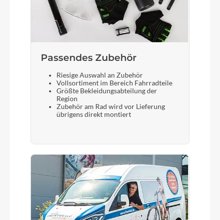
Gewicht
11.9 kg
Passendes Zubehör
Riesige Auswahl an Zubehör
Scheinwerfer
Vollsortiment im Bereich Fahrradteile
Größte Bekleidungsabteilung der
Fuxon FS-30, 30 Lux LED mit Schalter
Region
Zubehör am Rad wird vor Lieferung
übrigens direkt montiert
Laufradgröße
20 Zoll
Gepäckträger
MonkeyLoad Systemgepäckträger
Schalthebel