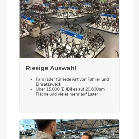
Bulls Sport Grip
Schaltwerk
Shimano Nexus
Rahmenmaterial
Riesige Auswahl
Aluminium
Fahrräder für jede Art von Fahrer und
Einsatzzweck
Über 15.000 (E-)Bikes auf 20.000qm
Kurbelgarnitur
Fläche und vieles mehr auf Lager
Bulls Lite Kids 32T
Kassette
Shimano SM-8S31 16T Ritzel