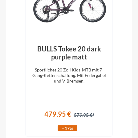
0"
BULLS Tokee 20 dark
en
purple matt
Sportliches 20 Zoll Kids-MTB mit 7-
Spo
ll
Gang-Kettenschaltung. Mit Federgabel
Gang
!
und V-Bremsen.
479,95 €
579,95 €
- 17%