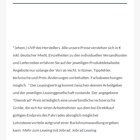
Reifen
Vee Tire CUB MPC 24 x 2,00
Schutzbleche
MonkeyLink Cross Blades M20
¹ (ehem.) UVP des Herstellers. Alle unsere Preise verstehen sich in €
inkl. deutscher MwSt. Einzelheiten zu den individuellen Versandkosten
und Lieferzeiten erfahren Sie auf der jeweiligen Produktdetailseite.
Pedale
Angebote nur solange der Vorrat reicht. Irrtümer, Tippfehler,
Bulls Kids Platformpedale
technische und Preis-Änderungen vorbehalten. Farbabweichungen
möglich. * Der Leasingvertrag kommt zwischen deinem Arbeitgeber
und der jeweiligen Leasinggesellschaft zustande. Der angegebene
Ständer
"Dienstrad"-Preis ist lediglich eine unverbindliche rechnerische
Mittelbauständer
Größe, die sich für einen Arbeitnehmer aus dem bei Direktkauf
gültigen Endpreis des Fahrrades abzüglich möglicher
Lohnsteuervorteile aufgrund einer Barlohnumwandlung ergeben
Glocke
kann. Mehr zum Leasing mit Jobrad:
Jobrad Leasing
Inklusive