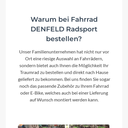
Vorbau
Warum bei Fahrrad
Tokee Stem
DENFELD Radsport
bestellen?
Rahmentyp
Tiefeinsteiger
Unser Familienunternehmen hat nicht nur vor
Ort eine riesige Auswahl an Fahrrädern,
sondern bietet auch Ihnen die Möglichkeit Ihr
Modelljahr
Traumrad zu bestellen und direkt nach Hause
2026
geliefert zu bekommen. Bei uns finden Sie sogar
noch das passende Zubehör zu Ihrem Fahrrad
oder E-Bike, welches auch bei einer Lieferung
Hinterrad Nabe
auf Wunsch montiert werden kann.
Shimano Nexus 7-Gang Nabenschaltung mit
Rücktritt
Griffe