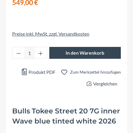
549,00 €
Preise inkl. MwSt. zzgl. Versandkosten
Produkt Anzahl: Gib den gewünschten Wert 
In den Warenkorb
Produkt PDF
Zum Merkzettel hinzufügen
Vergleichen
Bulls Tokee Street 20 7G inner
Wave blue tinted white 2026