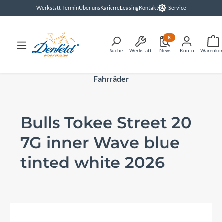
Werkstatt-Termin
Über uns
Karierre
Leasing
Kontakt
Service
alt springen
8
Suche
Werkstatt
News
Konto
Warenko
Fahrräder
Bulls Tokee Street 20
7G inner Wave blue
tinted white 2026