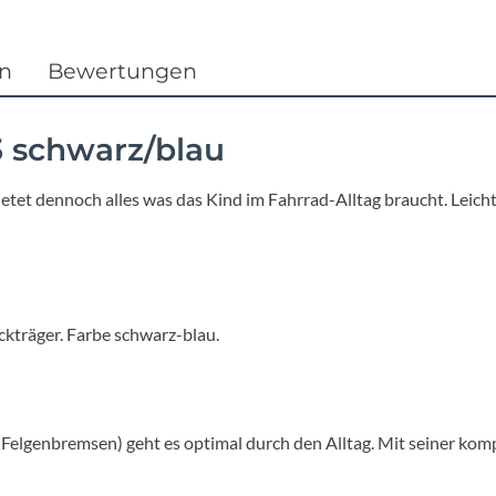
Focus
Ghost
en
Bewertungen
Gudereit
 schwarz/blau
Hercules
tet dennoch alles was das Kind im Fahrrad-Alltag braucht. Leicht
KLICKfix
KTM
kträger. Farbe schwarz-blau.
Lezyne
Lupine
Felgenbremsen) geht es optimal durch den Alltag. Mit seiner ko