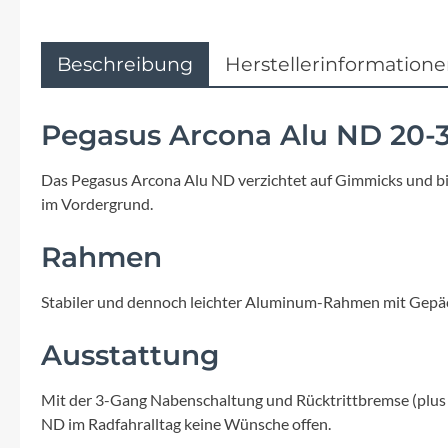
Flyer
Garmin
Beschreibung
Herstellerinformation
Gore
Pegasus Arcona Alu ND 20-3
Hebie
Das Pegasus Arcona Alu ND verzichtet auf Gimmicks und bie
im Vordergrund.
Kettler Alu Rad
Rahmen
Koga
Stabiler und dennoch leichter Aluminum-Rahmen mit Gepäc
Lapierre
Ausstattung
Lizard Skins
Mit der 3-Gang Nabenschaltung und Rücktrittbremse (plus 
ND im Radfahralltag keine Wünsche offen.