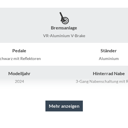
Mcfk
Mounty
Bremsanlage
Park Tool
VR-Aluminium V-Brake
POC
Pedale
Ständer
chwarz mit Reflektoren
Aluminium
PUKY
Modelljahr
Hinterrad Nabe
RFR
2024
3-Gang Nabenschaltung mit R
Kurbelgarnitur
Farbe
RockShox
Aluminium, schwarz
schwarz/blau
Mehr anzeigen
Schwalbe
Scheinwerfer
Laufradgröße
Scheinwerfer mit Schalter
18 Zoll