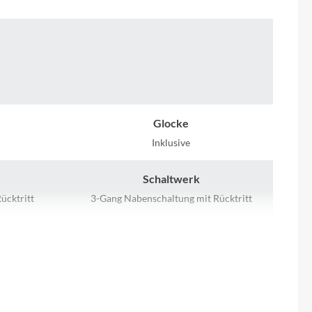
Micro
NC-17
Pegasus
Powerbar
Glocke
Inklusive
Racktime
Schaltwerk
RIESE & MÜLLER
ücktritt
3-Gang Nabenschaltung mit Rücktritt
Rücklicht
ROTWILD Bikes
LED mit Standlichtfunktion
Scott
Gepäckträger
Gepäckträger mit Rücklicht