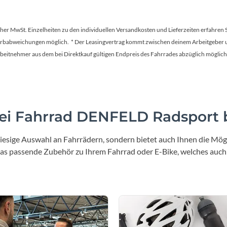
Sigg
Gabel
Sportourer
tscher MwSt. Einzelheiten zu den individuellen Versandkosten und Lieferzeiten erfahren 
Unicrown Gabel
Farbabweichungen möglich. * Der Leasingvertrag kommt zwischen deinem Arbeitgeber un
en Arbeitnehmer aus dem bei Direktkauf gültigen Endpreis des Fahrrades abzüglich mög
Tenways
Topeak
i Fahrrad DENFELD Radsport b
Uvex
iesige Auswahl an Fahrrädern, sondern bietet auch Ihnen die Mögl
Widek
 das passende Zubehör zu Ihrem Fahrrad oder E-Bike, welches auch
Yazoo