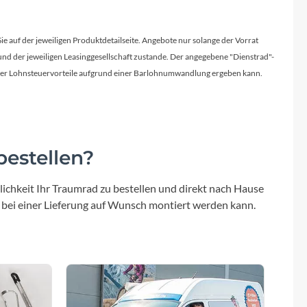
Sigma
SQlab
Sie auf der jeweiligen Produktdetailseite. Angebote nur solange der Vorrat
d der jeweiligen Leasinggesellschaft zustande. Der angegebene "Dienstrad"-
licher Lohnsteuervorteile aufgrund einer Barlohnumwandlung ergeben kann.
Thule
Uebler
estellen?
VDO
ichkeit Ihr Traumrad zu bestellen und direkt nach Hause
Winora
 bei einer Lieferung auf Wunsch montiert werden kann.
Zefal