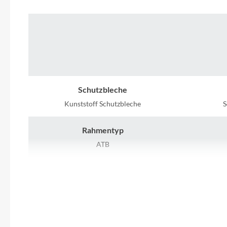
Mavic
MonkeyLink
Ortlieb
Pitlock
Schutzbleche
Kunststoff Schutzbleche
S
Profile Design
Rahmentyp
Reich
ATB
Rahmenmaterial
Rixen & Kaul
Aluminium
S'COOL
Vorderrad Nabe
Shimano Nabendynamo
LED 