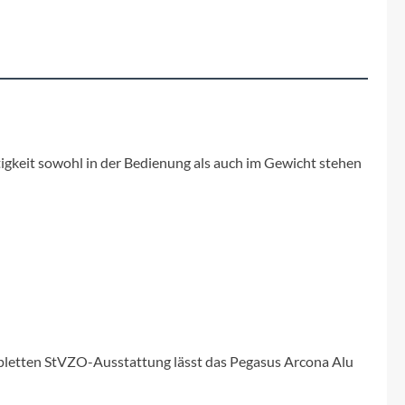
Fuxon
Giro
Haibike
i:SY
igkeit sowohl in der Bedienung als auch im Gewicht stehen
Knog
Kärcher
Litemove
Mammut
mpletten StVZO-Ausstattung lässt das Pegasus Arcona Alu