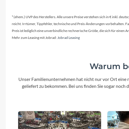
SHIMANO
Schalthebel
SKS
¹ (ehem.) UVP des Herstellers. Alle unsere Preise verstehen sich in € inkl. deu
Drehgriffschalter
reicht. Irrtümer, Tippfehler, technische und Preis-Änderungen vorbehalten. 
Preis ist lediglich eine unverbindliche rechnerische Größe, die sich für ein
SRAM
Mehr zum Leasing mit Jobrad:
Jobrad Leasing
Tip Top
Warum be
Unleazhed
Unser Familienunternehmen hat nicht nur vor Ort eine r
Voxom
geliefert zu bekommen. Bei uns finden Sie sogar noch
Woom
Zipp