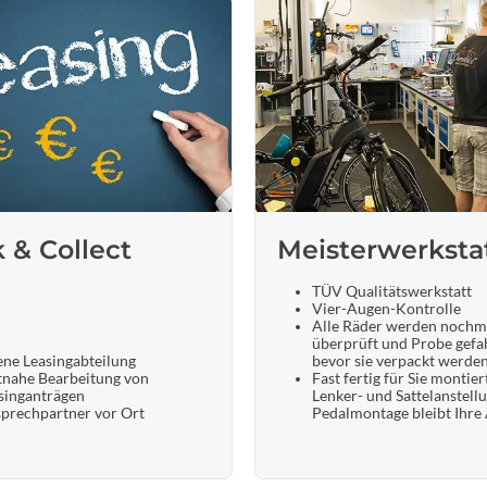
k & Collect
Meisterwerksta
TÜV Qualitätswerkstatt
Vier-Augen-Kontrolle
Alle Räder werden nochm
überprüft und Probe gefa
ene Leasingabteilung
bevor sie verpackt werde
tnahe Bearbeitung von
Fast fertig für Sie montier
singanträgen
Lenker- und Sattelanstell
prechpartner vor Ort
Pedalmontage bleibt Ihre