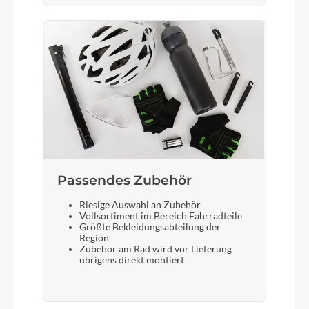
Laufradgröße
20"
Gepäckträger
Aluminium, schwarz
Schalthebel
Revo-Shift SLRS35R7 Blk, 7-SPEED
Passendes Zubehör
Bremshebel
Riesige Auswahl an Zubehör
Vollsortiment im Bereich Fahrradteile
Brake lever BL-82G black
Größte Bekleidungsabteilung der
Region
Zubehör am Rad wird vor Lieferung
übrigens direkt montiert
Sattel
SR 8550 schwarz