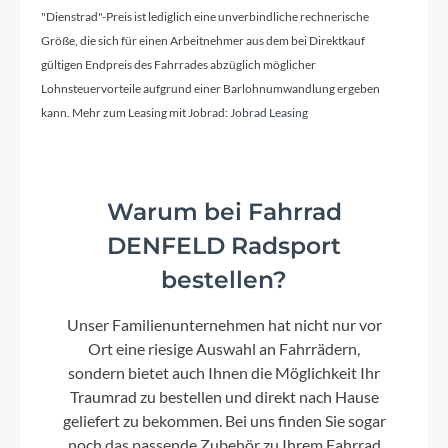
Rahmentyp
"Dienstrad"-Preis ist lediglich eine unverbindliche rechnerische
ATB
Größe, die sich für einen Arbeitnehmer aus dem bei Direktkauf
gültigen Endpreis des Fahrrades abzüglich möglicher
Lohnsteuervorteile aufgrund einer Barlohnumwandlung ergeben
Modelljahr
kann. Mehr zum Leasing mit Jobrad:
Jobrad Leasing
2024
Hinterrad Nabe
Warum bei Fahrrad
FC-A204R 36H Alloy silver
DENFELD Radsport
bestellen?
Griffe
Grip Nr.91C PVC 70mm
Unser Familienunternehmen hat nicht nur vor
Ort eine riesige Auswahl an Fahrrädern,
sondern bietet auch Ihnen die Möglichkeit Ihr
Schaltwerk
Traumrad zu bestellen und direkt nach Hause
RD RD-TY200, SS 6/7-SPEED
geliefert zu bekommen. Bei uns finden Sie sogar
noch das passende Zubehör zu Ihrem Fahrrad