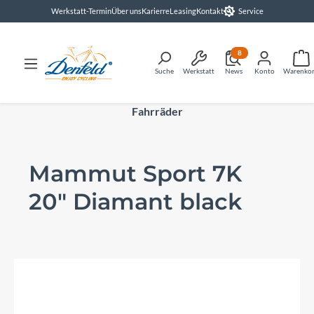
Werkstatt-Termin
Über uns
Karierre
Leasing
Kontakt
Service
alt springen
8
Suche
Werkstatt
News
Konto
Warenko
Fahrräder
Mammut Sport 7K
20" Diamant black