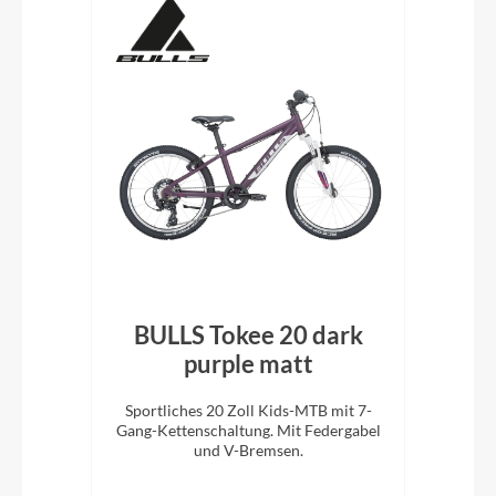
0"
BULLS Tokee 20 dark
en
purple matt
Sportliches 20 Zoll Kids-MTB mit 7-
Spo
ll
Gang-Kettenschaltung. Mit Federgabel
Gang
!
und V-Bremsen.