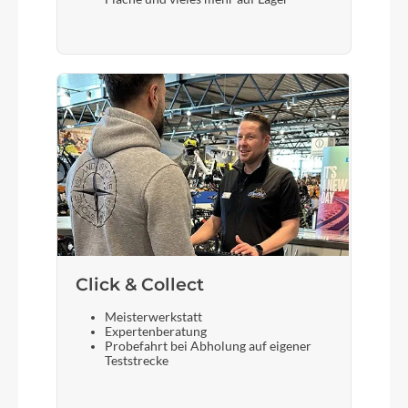
black
Kette
REZ7000
Rücklicht
SLIM ST 930900
Vorderrad Nabe
Front Hub Dyn. 36H Alloy
Click & Collect
Meisterwerkstatt
Expertenberatung
Scheinwerfer
Probefahrt bei Abholung auf eigener
ECOLINE No.926410 mit Standlichtfunktion
Teststrecke