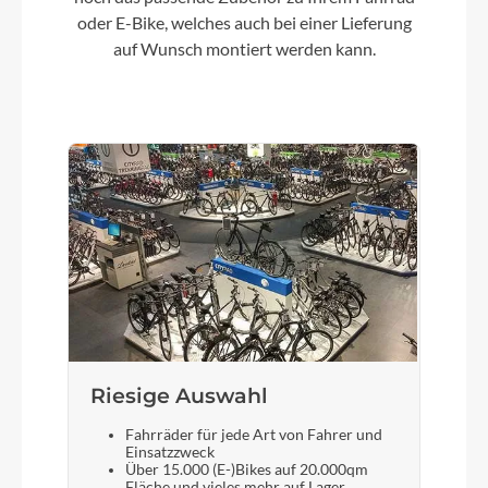
oder E-Bike, welches auch bei einer Lieferung
Rahmenmaterial
auf Wunsch montiert werden kann.
Aluminium
Kurbelgarnitur
FC 127/38 FL-131 black/black
Kassette
Sprocket 7-Gear MF-TZ500-7-CP, 14-28T
W/spoke protector
Lenker
Riesige Auswahl
Lady/MTB 15° Blk
Fahrräder für jede Art von Fahrer und
Einsatzzweck
Über 15.000 (E-)Bikes auf 20.000qm
Farbe
Fläche und vieles mehr auf Lager