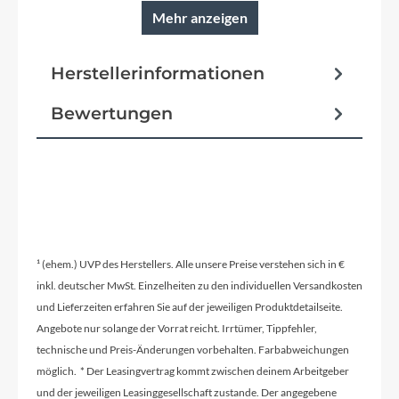
Mehr anzeigen
Pedale
Herstellerinformationen
ATB/TRK FP-856
Bewertungen
Ständer
SW-MP003PC schwarz
Glocke
inklusive
¹ (ehem.) UVP des Herstellers. Alle unsere Preise verstehen sich in €
inkl. deutscher MwSt. Einzelheiten zu den individuellen Versandkosten
und Lieferzeiten erfahren Sie auf der jeweiligen Produktdetailseite.
Vorbau
Angebote nur solange der Vorrat reicht. Irrtümer, Tippfehler,
HiTen/Alloy black
technische und Preis-Änderungen vorbehalten. Farbabweichungen
möglich. * Der Leasingvertrag kommt zwischen deinem Arbeitgeber
und der jeweiligen Leasinggesellschaft zustande. Der angegebene