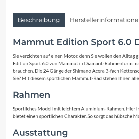
Flyer
Garmin
Beschreibung
Herstellerinformation
Gore
Mammut Edition Sport 6.0 D
Hebie
Sie verzichten auf einen Motor, denn Sie wollen den Alltag
Edition Sport 6.0 von Mammut in Diamant-Rahmenform machen
Kettler Alu Rad
brauchen. Die 24 Gänge der Shimano Acera 3-fach Kettenscha
Sie? Mit diesem sportlichen Mammut-Rad stehen Ihnen alle
Koga
Rahmen
Lapierre
Sportliches Modell mit leichtem Aluminium-Rahmen. Hier i
bietet einen sportlichen Charakter. So sorgt das hübsche Ma
Lizard Skins
Ausstattung