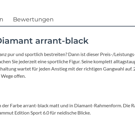
Focus
Ghost
en
Bewertungen
Gudereit
iamant arrant-black
Hercules
 ganz pur und sportlich bestreiten? Dann ist dieser Preis-/Leist
 Sie jederzeit eine sportliche Figur. Seine komplett alltagstaug
KLICKfix
ltung wartet für jeden Anstieg mit der richtigen Gangwahl auf. 2
 Wege offen.
KTM
Lezyne
n der Farbe arrant-black matt und in Diamant-Rahmenform. Die 
mmut Edition Sport 6.0 für neidische Blicke.
Lupine