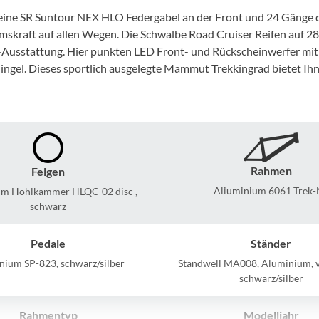
Mcfk
et eine SR Suntour NEX HLO Federgabel an der Front und 24 Gänge
kraft auf allen Wegen. Die Schwalbe Road Cruiser Reifen auf 28 
Mounty
ZO-Ausstattung. Hier punkten LED Front- und Rückscheinwerfer m
lingel. Dieses sportlich ausgelegte Mammut Trekkingrad bietet Ihn
Park Tool
POC
PUKY
Rahmen
Felgen
Aliuminium 6061 Trek-
m Hohlkammer HLQC-02 disc ,
RFR
schwarz
RockShox
Pedale
Ständer
nium SP-823, schwarz/silber
Standwell MA008, Aluminium, ve
schwarz/silber
Schwalbe
Rahmentyp
Modelljahr