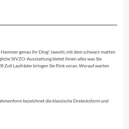
Fuxon
Giro
Haibike
i:SY
ungs-Hammer genau Ihr Ding! Jawohl, mit dem schwarz-matten
liche StVZO-Ausstattung bietet Ihnen alles was Sie
Knog
8 Zoll Laufräder bringen Sie flink voran. Worauf warten
Kärcher
Litemove
Rahmenform bezeichnet die klassische Dreiecksform und
Mammut