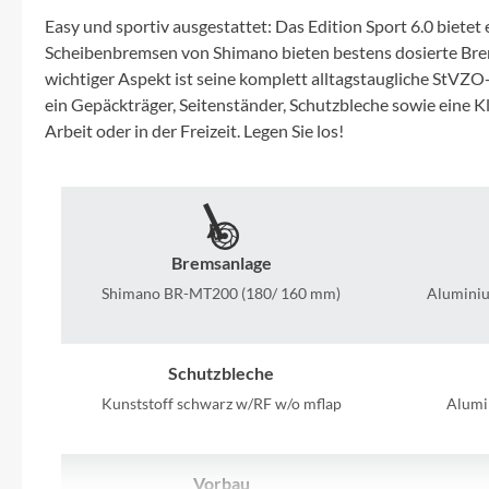
Mavic
Easy und sportiv ausgestattet: Das Edition Sport 6.0 biet
Scheibenbremsen von Shimano bieten bestens dosierte Brems
MonkeyLink
wichtiger Aspekt ist seine komplett alltagstaugliche StV
ein Gepäckträger, Seitenständer, Schutzbleche sowie eine K
Ortlieb
Arbeit oder in der Freizeit. Legen Sie los!
Pitlock
Profile Design
Bremsanlage
Shimano BR-MT200 (180/ 160 mm)
Aluminiu
Reich
Rixen & Kaul
Schutzbleche
Kunststoff schwarz w/RF w/o mflap
Alumi
S'COOL
Vorbau