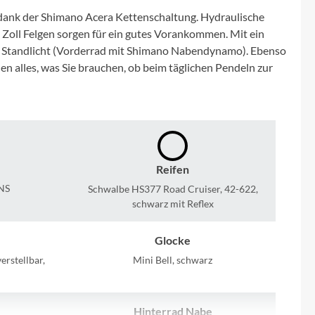
Micro
 dank der Shimano Acera Kettenschaltung. Hydraulische
Zoll Felgen sorgen für ein gutes Vorankommen. Mit ein
NC-17
it Standlicht (Vorderrad mit Shimano Nabendynamo). Ebenso
en alles, was Sie brauchen, ob beim täglichen Pendeln zur
Pegasus
Powerbar
Racktime
Reifen
NS
Schwalbe HS377 Road Cruiser, 42-622,
RIESE & MÜLLER
schwarz mit Reflex
ROTWILD Bikes
Glocke
rstellbar,
Mini Bell, schwarz
Scott
Hinterrad Nabe