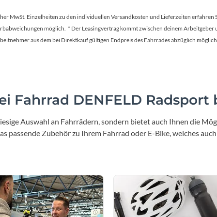
tscher MwSt. Einzelheiten zu den individuellen Versandkosten und Lieferzeiten erfahren 
Farbabweichungen möglich. * Der Leasingvertrag kommt zwischen deinem Arbeitgeber un
en Arbeitnehmer aus dem bei Direktkauf gültigen Endpreis des Fahrrades abzüglich mög
i Fahrrad DENFELD Radsport b
iesige Auswahl an Fahrrädern, sondern bietet auch Ihnen die Mögl
 das passende Zubehör zu Ihrem Fahrrad oder E-Bike, welches auch