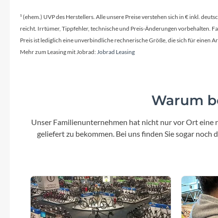
¹ (ehem.) UVP des Herstellers. Alle unsere Preise verstehen sich in € inkl. deu
reicht. Irrtümer, Tippfehler, technische und Preis-Änderungen vorbehalten. 
Preis ist lediglich eine unverbindliche rechnerische Größe, die sich für ein
Mehr zum Leasing mit Jobrad:
Jobrad Leasing
Warum be
Unser Familienunternehmen hat nicht nur vor Ort eine r
geliefert zu bekommen. Bei uns finden Sie sogar noch