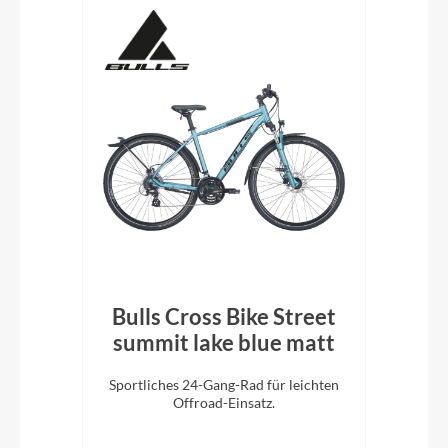
isc
Bulls Cross Bike Street
ey
summit lake blue matt
Ti
Sportliches 24-Gang-Rad für leichten
E
n mit
Offroad-Einsatz.
Ret
ltag