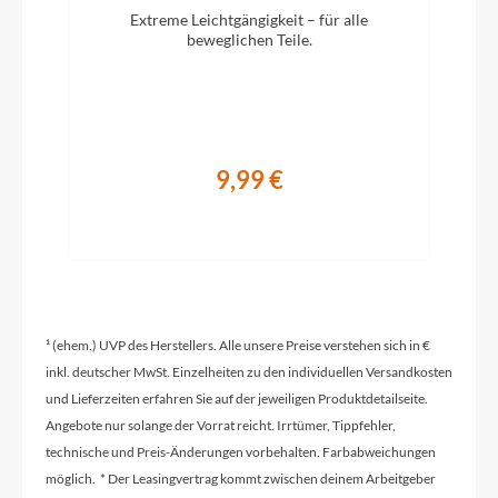
Extreme Leichtgängigkeit – für alle
beweglichen Teile.
Griffe
Herrmanns Ergo Nr.84 schwarz
Schaltwerk
9,99 €
Shimano Acera 24-Gang Schaltwerk, 24 Gang
Kettenschaltung
Rahmenmaterial
Aluminium
¹ (ehem.) UVP des Herstellers. Alle unsere Preise verstehen sich in €
inkl. deutscher MwSt. Einzelheiten zu den individuellen Versandkosten
Kurbelgarnitur
und Lieferzeiten erfahren Sie auf der jeweiligen Produktdetailseite.
Angebote nur solange der Vorrat reicht. Irrtümer, Tippfehler,
Aluminium
technische und Preis-Änderungen vorbehalten. Farbabweichungen
möglich. * Der Leasingvertrag kommt zwischen deinem Arbeitgeber