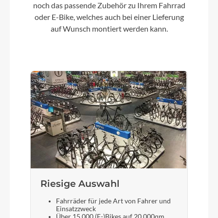
noch das passende Zubehör zu Ihrem Fahrrad
oder E-Bike, welches auch bei einer Lieferung
Laufradgröße
auf Wunsch montiert werden kann.
28"
Gepäckträger
Alu 3-Bein SWCA337 mit
Gepäcktaschenschienen seitlich ,schwarz matt
Schalthebel
Shimano Acera
Bremshebel
Shimano ST-EF500
Riesige Auswahl
Fahrräder für jede Art von Fahrer und
Einsatzzweck
Sattel
Über 15.000 (E-)Bikes auf 20.000qm