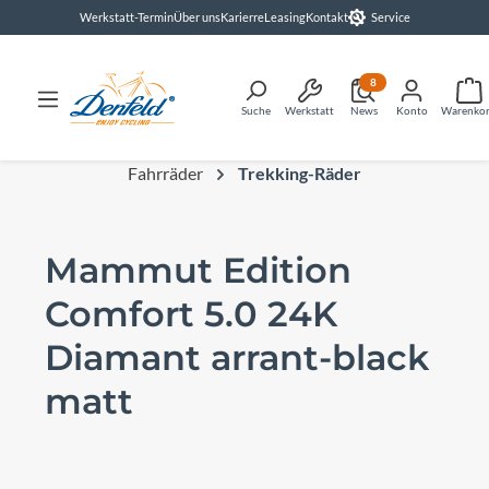
Werkstatt-Termin
Über uns
Karierre
Leasing
Kontakt
Service
alt springen
8
Suche
Werkstatt
News
Konto
Warenko
Fahrräder
Trekking-Räder
Mammut Edition
Comfort 5.0 24K
Diamant arrant-black
matt