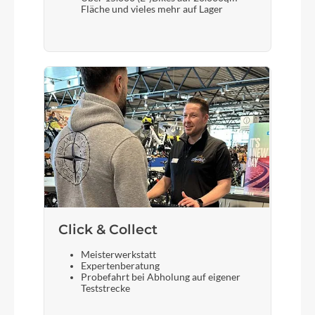
Fläche und vieles mehr auf Lager
Selle Royal 8020 Sattel
Gabel
Suntour Federgabel CR7V
Sattelstütze
Aluminium Patent Sattelstütze gefedert
Click & Collect
Meisterwerkstatt
Expertenberatung
Probefahrt bei Abholung auf eigener
Teststrecke