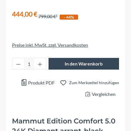
444,00 €
799,00 €
- 44%
Preise inkl. MwSt. zzgl. Versandkosten
Produkt Anzahl: Gib den gewünschten Wert 
In den Warenkorb
Produkt PDF
Zum Merkzettel hinzufügen
Vergleichen
Mammut Edition Comfort 5.0
24K Diamant arrant-black