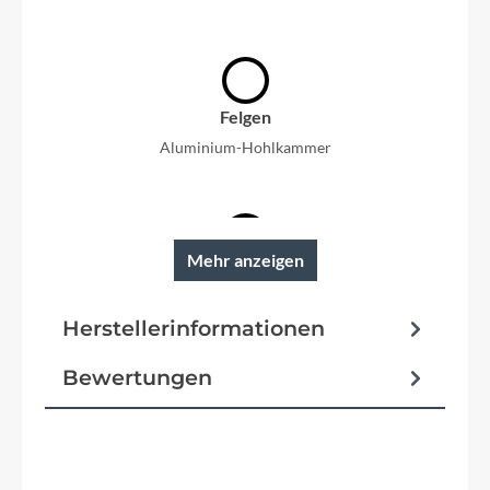
Felgen
Aluminium-Hohlkammer
Mehr anzeigen
Reifen
Continental 47-622 Contact Plus City
Herstellerinformationen
Schutzbleche
Bewertungen
Stronglight, Kunststoff, mit Spoiler, mit Reflektor,
schwarz