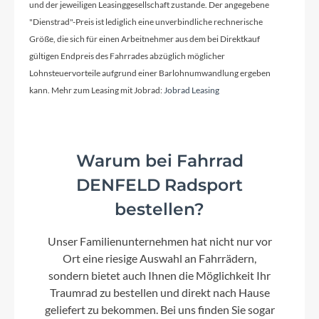
und der jeweiligen Leasinggesellschaft zustande. Der angegebene
Lenker
"Dienstrad"-Preis ist lediglich eine unverbindliche rechnerische
Fit Aluminium, Weite: 600mm, schwarz Matt
Größe, die sich für einen Arbeitnehmer aus dem bei Direktkauf
gültigen Endpreis des Fahrrades abzüglich möglicher
Lohnsteuervorteile aufgrund einer Barlohnumwandlung ergeben
Farbe
kann. Mehr zum Leasing mit Jobrad:
Jobrad Leasing
arrant-black matt
Rücklicht
Axa Blueline LED mit Standlicht
Warum bei Fahrrad
DENFELD Radsport
bestellen?
Vorderrad Nabe
Shimano Nabendynamo
Unser Familienunternehmen hat nicht nur vor
Ort eine riesige Auswahl an Fahrrädern,
sondern bietet auch Ihnen die Möglichkeit Ihr
Scheinwerfer
Traumrad zu bestellen und direkt nach Hause
Axa Echo15 Lux mit Reflektor
geliefert zu bekommen. Bei uns finden Sie sogar