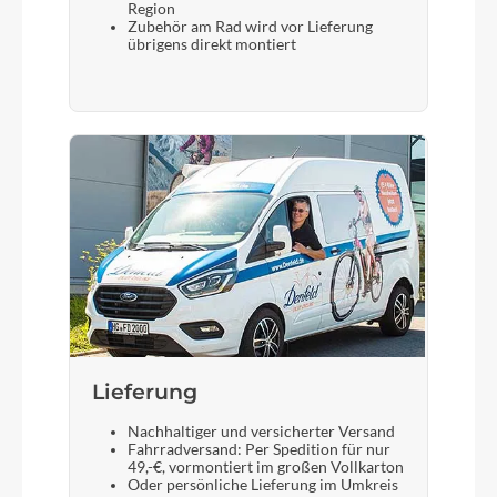
Region
Zubehör am Rad wird vor Lieferung
Gabel
übrigens direkt montiert
SR Suntour NEX, 63mm
Sattelstütze
CUBE Performance Post, 27.2mm
Lieferung
Nachhaltiger und versicherter Versand
Fahrradversand: Per Spedition für nur
49,-€, vormontiert im großen Vollkarton
Oder persönliche Lieferung im Umkreis