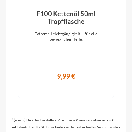
CUBE Classic
F100 Kettenöl 50ml
Vorbau
Tropfflasche
CUBE Comfort City Stem, 31.8mm
Extreme Leichtgängigkeit – für alle
beweglichen Teile.
Modelljahr
2022
Hinterrad Nabe
9,99 €
Shimano DH-C3000, Hub Dynamo, Nut
Sattelklemme
CUBE Screwlock, 31.8mm
¹ (ehem.) UVP des Herstellers. Alle unsere Preise verstehen sich in €
Griffe
inkl. deutscher MwSt. Einzelheiten zu den individuellen Versandkosten