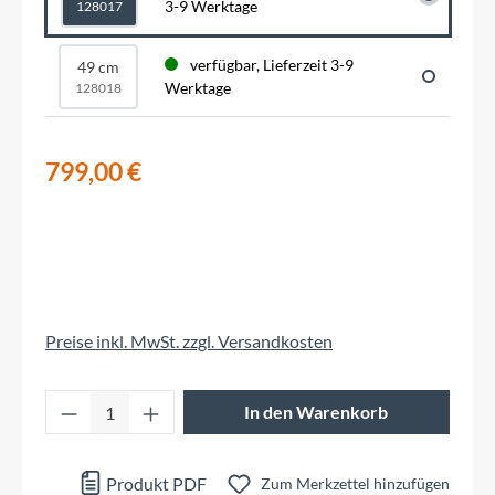
3-9 Werktage
128017
verfügbar, Lieferzeit 3-9
49 cm
Werktage
128018
799,00 €
Preise inkl. MwSt. zzgl. Versandkosten
Produkt Anzahl: Gib den gewünschten Wert 
In den Warenkorb
Produkt PDF
Zum Merkzettel hinzufügen