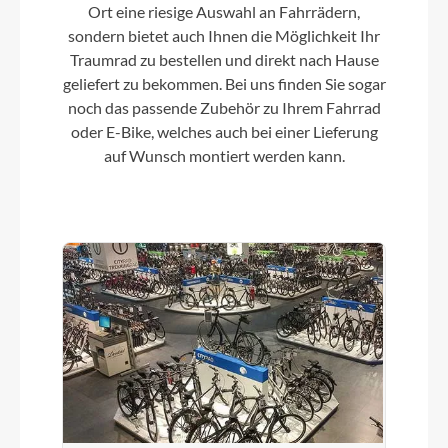
Ort eine riesige Auswahl an Fahrrädern,
Lenker
sondern bietet auch Ihnen die Möglichkeit Ihr
CUBE Comfort Shape Bar
Traumrad zu bestellen und direkt nach Hause
geliefert zu bekommen. Bei uns finden Sie sogar
noch das passende Zubehör zu Ihrem Fahrrad
Farbe
oder E-Bike, welches auch bei einer Lieferung
avocado´n´cream
auf Wunsch montiert werden kann.
Kette
KMC Z51
Rücklicht
Herrmans H-Trace
Vorderrad Nabe
Shimano FH-TX500, Nut