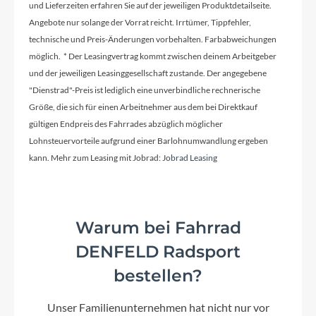
und Lieferzeiten erfahren Sie auf der jeweiligen Produktdetailseite.
CUBE Retro
Angebote nur solange der Vorrat reicht. Irrtümer, Tippfehler,
technische und Preis-Änderungen vorbehalten. Farbabweichungen
möglich. * Der Leasingvertrag kommt zwischen deinem Arbeitgeber
Schaltwerk
und der jeweiligen Leasinggesellschaft zustande. Der angegebene
Shimano RD-M360, 8-Speed
"Dienstrad"-Preis ist lediglich eine unverbindliche rechnerische
Größe, die sich für einen Arbeitnehmer aus dem bei Direktkauf
gültigen Endpreis des Fahrrades abzüglich möglicher
Rahmenmaterial
Lohnsteuervorteile aufgrund einer Barlohnumwandlung ergeben
Aluminium Superlite
kann. Mehr zum Leasing mit Jobrad:
Jobrad Leasing
Kurbelgarnitur
Shimano FC-T801, 48x36x26T, 175mm
Warum bei Fahrrad
DENFELD Radsport
Kassette
bestellen?
Shimano CS-HG200, 12-32T
Unser Familienunternehmen hat nicht nur vor