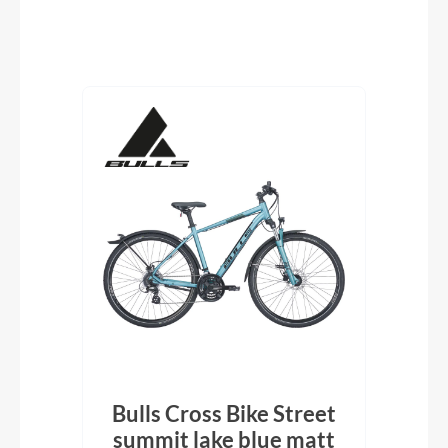
Produktgalerie überspringen
isc
Bulls Cross Bike Street
ey
summit lake blue matt
Ti