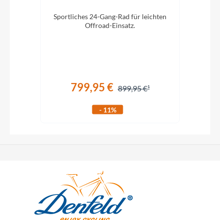
Sportliches 24-Gang-Rad für leichten
E
n mit
Offroad-Einsatz.
Ret
ltag
799,95 €
899,95 €
- 11%