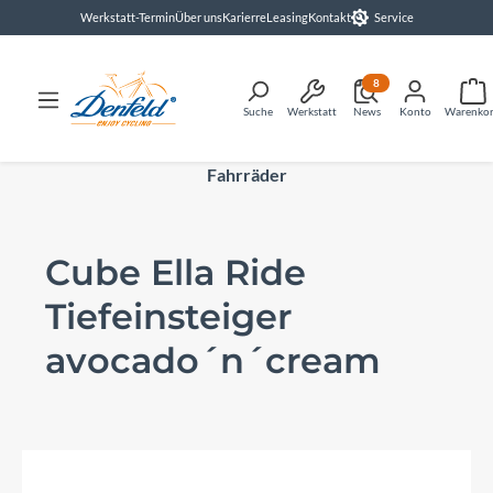
Werkstatt-Termin
Über uns
Karierre
Leasing
Kontakt
Service
alt springen
8
Suche
Werkstatt
News
Konto
Warenko
Fahrräder
Cube Ella Ride
Tiefeinsteiger
avocado´n´cream