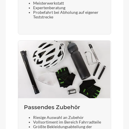
CUBE Integrated Carrier 2.0, ACID RILink
Meisterwerkstatt
Expertenberatung
Adapter Compatible, SnapIt Compatible
Probefahrt bei Abholung auf eigener
Teststrecke
Schalthebel
Shimano SL-M315, Rapidfire-Plus
Bremshebel
Aluminium V-Brake
Steuersatz
CUBE H863, 1 1/8", Semi-Integrated
Passendes Zubehör
Sattel
Riesige Auswahl an Zubehör
CUBE Retro
Vollsortiment im Bereich Fahrradteile
Größte Bekleidungsabteilung der