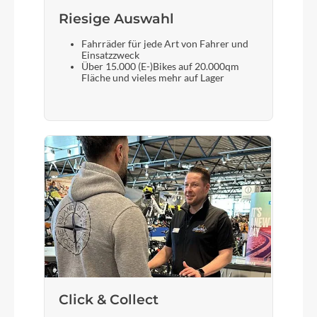
Riesige Auswahl
Gewicht
Fahrräder für jede Art von Fahrer und
16,8kg
Einsatzzweck
Über 15.000 (E-)Bikes auf 20.000qm
Fläche und vieles mehr auf Lager
Scheinwerfer
Trelock LS582 Retro
Umwerfer
Shimano FD-M310, Topswing, 31.8mm
Laufradgröße
28"
Click & Collect
Gepäckträger